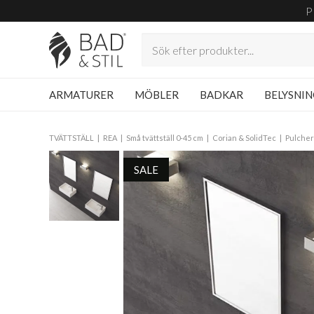
P
ARMATURER
MÖBLER
BADKAR
BELYSNI
TVÄTTSTÄLL
REA
Små tvättställ 0-45 cm
Corian & SolidTec
Pulcher
SALE