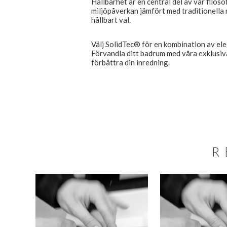
Hållbarhet är en central del av vår filoso
miljöpåverkan jämfört med traditionella ma
hållbart val.
Välj SolidTec® för en kombination av ele
Förvandla ditt badrum med våra exklusiv
förbättra din inredning.
R
SALE