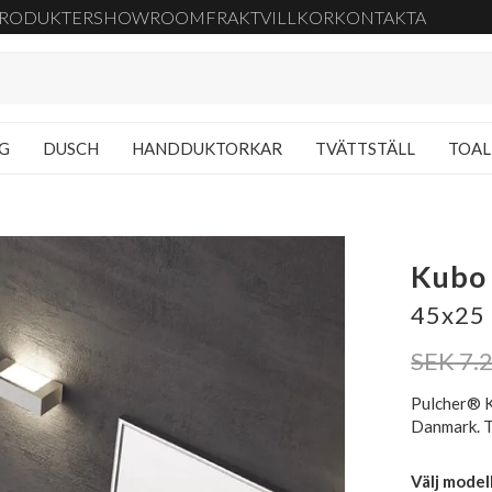
RODUKTER
SHOWROOM
FRAKT
VILLKOR
KONTAKTA
NG
DUSCH
HANDDUKTORKAR
TVÄTTSTÄLL
TOAL
Kubo
45x25 
SEK 7.
Pulcher® K
Danmark. T
Välj model