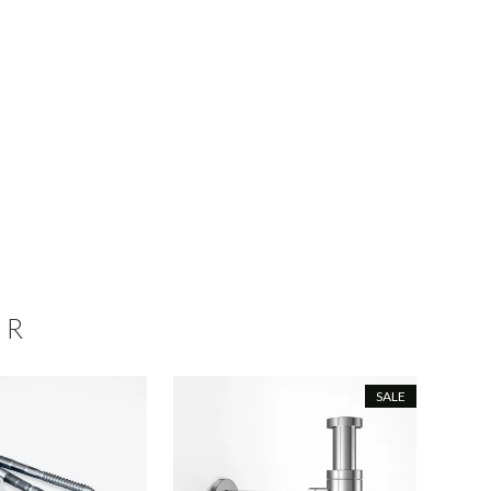
ER
SALE