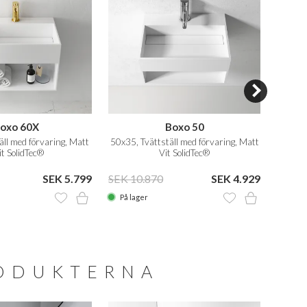
oxo 60X
Boxo 50
ll med förvaring, Matt
50x35, Tvättställ med förvaring, Matt
50x30 
t SolidTec®
Vit SolidTec®
SEK 5.799
SEK 10.870
SEK 4.929
SEK 8
På lager
På la
RODUKTERNA