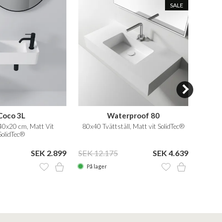
SALE
Coco 3L
Waterproof 80
 40x20 cm, Matt Vit
80x40 Tvättställ, Matt vit SolidTec®
Tvä
SolidTec®
SEK 2.899
SEK 12.175
SEK 4.639
SEK 8
På lager
På la