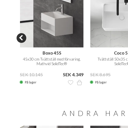
Boxo 45S
Coco 5
olidTec®
45x30 cm Tvättställ med förvaring,
Tvättställ 50x35 c
Mathvid SolidTec®
SolidTec
 5.655
SEK 10.145
SEK 4.349
SEK 8.695
På lager
På lager
ANDRA HAR