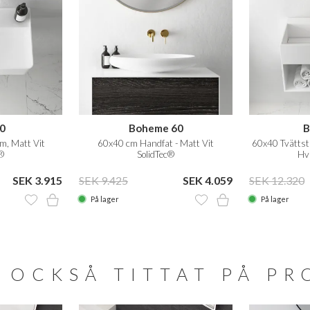
0
Boheme 60
B
m, Matt Vit
60x40 cm Handfat - Matt Vit
60x40 Tvättstä
®
SolidTec®
Hvi
SEK 3.915
SEK 9.425
SEK 4.059
SEK 12.320
På lager
På lager
 OCKSÅ TITTAT PÅ P