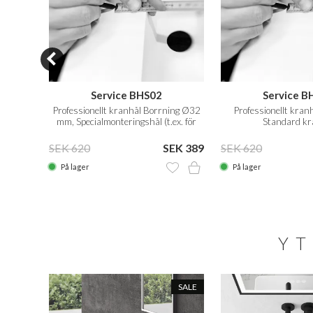
Service BHS02
Service B
Professionellt kranhål Borrning Ø32
Professionellt kra
mm, Specialmonteringshål (t.ex. för
Standard kr
Vola)
 3.625
SEK 620
SEK 389
SEK 620
På lager
På lager
YT
SALE
SALE