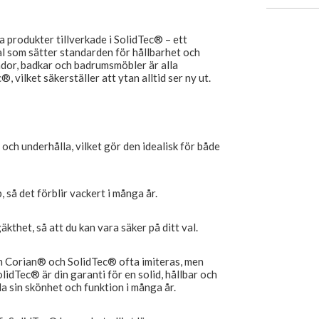
 produkter tillverkade i SolidTec® – ett
al som sätter standarden för hållbarhet och
ädor, badkar och badrumsmöbler är alla
 vilket säkerställer att ytan alltid ser ny ut.
 och underhålla, vilket gör den idealisk för både
, så det förblir vackert i många år.
kthet, så att du kan vara säker på ditt val.
om Corian® och SolidTec® ofta imiteras, men
lidTec® är din garanti för en solid, hållbar och
 sin skönhet och funktion i många år.