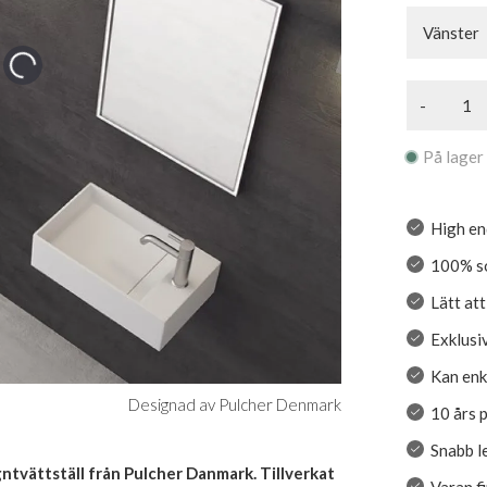
Vänster
-
På lager
High en
100% so
Lätt at
Exklusiv
Kan enk
Designad av Pulcher Denmark
10 års 
Snabb l
ntvättställ från Pulcher Danmark. Tillverkat