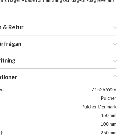
inns i lager – både för hämtning och dag-till-dag leverans
s & Retur
örfrågan
ritning
ationer
r:
715266926
Pulcher
Pulcher Denmark
450 mm
100 mm
):
250 mm