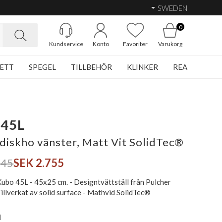
SWEDEN
0
Kundservice
Konto
Favoriter
Varukorg
ETT
SPEGEL
TILLBEHÖR
KLINKER
REA
 45L
diskho vänster, Matt Vit SolidTec®
245
SEK 2.755
ubo 45L - 45x25 cm. - Designtvättställ från Pulcher
illverkat av solid surface - Mathvid SolidTec®
l