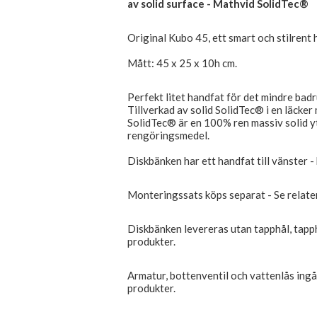
av solid surface - Mathvid SolidTec®
Original Kubo 45, ett smart och stilrent 
Mått: 45 x 25 x 10h cm.
Perfekt litet handfat för det mindre bad
Tillverkad av solid SolidTec® i en läcker 
SolidTec® är en 100% ren massiv solid yta
rengöringsmedel.
Diskbänken har ett handfat till vänster - 
Monteringssats köps separat - Se relate
Diskbänken levereras utan tapphål, tapp
produkter.
Armatur, bottenventil och vattenlås ingår
produkter.