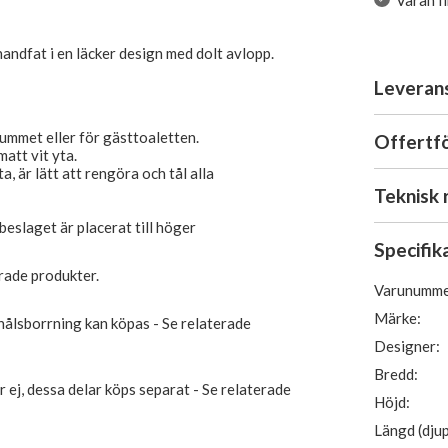
Varan f
handfat i en läcker design med dolt avlopp.
Leveran
rummet eller för gästtoaletten.
Offertf
matt vit yta.
, är lätt att rengöra och tål alla
Teknisk 
beslaget är placerat till höger
Specifik
rade produkter.
Varunumme
Märke:
hålsborrning kan köpas - Se relaterade
Designer:
Bredd:
 ej, dessa delar köps separat - Se relaterade
Höjd:
Längd (djup