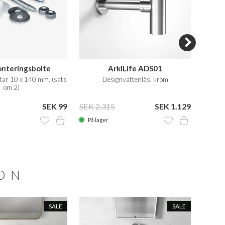
nteringsbolte
ArkiLife ADS01
Pulc
tar 10 x 140 mm. (sats
Designvattenlås, krom
om 2)
SEK 99
SEK 2.315
SEK 1.129
SEK 7
På lager
På la
ION
SALE
SALE