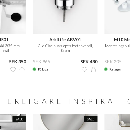
HS01
ArkiLife ABV01
M10 Mo
nhål Ø35 mm,
Clic Clac push-open bottenventil,
Monteringsbul
anhål
Krom
SEK 350
SEK 965
SEK 480
SEK 205
På lager
På lager
TERLIGARE INSPIRAT
SALE
SALE