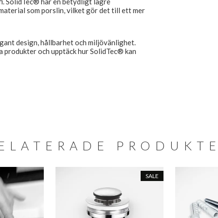
fi. SolidTec® har en betydligt lägre
terial som porslin, vilket gör det till ett mer
gant design, hållbarhet och miljövänlighet.
a produkter och upptäck hur SolidTec® kan
ELATERADE PRODUKT
SALE