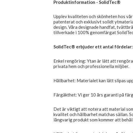
Produktinformation - SolidTec®
Upplev kvaliteten och skönheten hos våra
patenterat och exklusivt solidt ytmateri
design. Våra designade handfat, tvättbr
tillverkade i 100% genomfärgat SolidTec®,
SolidTec® erbjuder ett antal fördelar:
Enkel rengöring: Ytan är lätt att rengöra
privata hem och professionella miljöer.
Hållbarhet: Materialet kan lätt slipas upp
Färgäkthet: Vi ger 10 års garanti på färgä
Det är viktigt att notera att material s
kvalitet och hållbarhet matchas sällan. So
långvarig produkt som kommer att behålla