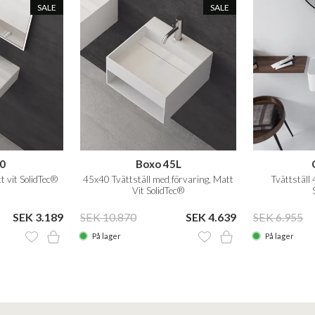
SALE
SALE
0
Boxo 45L
t vit SolidTec®
45x40 Tvättställ med förvaring, Matt
Tvättställ
Vit SolidTec®
SEK 3.189
SEK 10.870
SEK 4.639
SEK 6.955
På lager
På lager