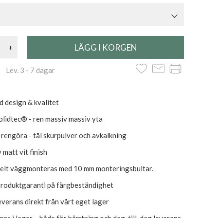
+
 Lev. 3 - 7 dagar
d design & kvalitet
lidtec® - ren massiv massiv yta
t rengöra - tål skurpulver och avkalkning
 matt vit finish
elt väggmonteras med 10 mm monteringsbultar.
produktgaranti på färgbeständighet
everans direkt från vårt eget lager