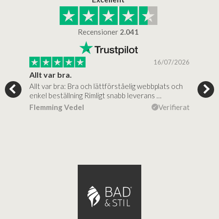
Recensioner
2.041
/2025
16/07/2026
..
Allt var bra.
Jag
Allt var bra: Bra och lättförståelig webbplats och
Jag 
al…
enkel beställning Rimligt snabb leverans …
rikt
ierat
Flemming Vedel
Verifierat
Lou