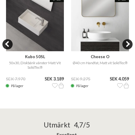
Kubo 50SL
Cheese O
50x30, Diskbänk vänster Matt Vit
Ø40 cm Handfat, Matt vit SolidTec®
SolidTec®
SEK 7.970
SEK 3.189
SEK 9.275
SEK 4.059
På lager
På lager
Utmärkt 4,7/5
Excellent