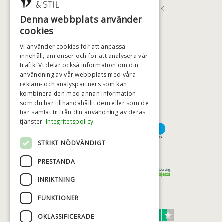
2100 KØBENHAVN • DANMARK
Denna webbplats använder
+46 (0)79 008 12 60
cookies
BADSTIL@BADSTIL.SE
Vi använder cookies för att anpassa
innehåll, annonser och för att analysera vår
trafik. Vi delar också information om din
HÖGSTA KREDITVÄRDIGHET
användning av vår webbplats med våra
reklam- och analyspartners som kan
kombinera den med annan information
som du har tillhandahållit dem eller som de
har samlat in från din användning av deras
BETALNINGSALTERNATIV
tjänster.
Integritetspolicy
STRIKT NÖDVÄNDIGT
TRYGG OCH SÄKER E-HANDEL
PRESTANDA
INRIKTNING
FUNKTIONER
TRUST SCORE 4,7
OKLASSIFICERADE