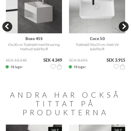
Boxo 45S
Coco 50
45x30 cm Tvättställ med förvaring,
Tvättställ 50x35 cm, Matt Vit
Mathvid SolidTec®
SolidTec®
SEK 10.145
SEK 4.349
SEK 8.695
SEK 3.915
På lager
På lager
ANDRA HAR OCKSÅ
TITTAT PÅ
PRODUKTERNA
SALE
SALE