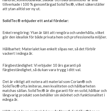
tillverkade i 100 % genomfärgad SolidTec®, vilket säkerställer
att ytan alltid ser ny ut.
SolidTec® erbjuder ett antal fördelar:
Enkel rengöring: Ytan är lätt att rengöra och underhålla, vilket
gör den idealisk för både privata hem och professionella miljöer.
Hållbarhet: Materialet kan enkelt slipas ner, så det förblir
vackert i många år.
Färgbeständighet: Vi erbjuder 10 års garanti på
färgbeständighet, så du kan vara trygg i ditt val.
Det är viktigt att notera att material som Corian® och
SolidTec® ofta imiteras, men kvaliteten och hållbarheten
matchas sällan. SolidTec® är din garanti för en solid, hållbar och
långvarig produkt som behåller sin skönhet och funktionalitet i
många år.