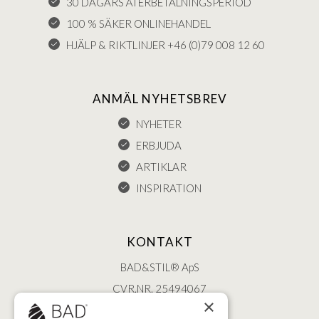
30 DAGARS ÅTERBETALNINGSPERIOD
100 % SÄKER ONLINEHANDEL
HJÄLP & RIKTLINJER +46 (0)79 008 12 60
ANMÄL NYHETSBREV
NYHETER
ERBJUDA
ARTIKLAR
INSPIRATION
KONTAKT
BAD&STIL® ApS
CVR.NR. 25494067
×
ØSTERBROGADE 202