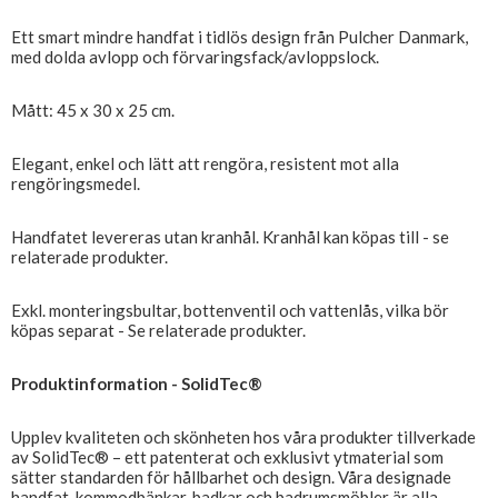
Ett smart mindre handfat i tidlös design från Pulcher Danmark,
med dolda avlopp och förvaringsfack/avloppslock.
Mått: 45 x 30 x 25 cm.
Elegant, enkel och lätt att rengöra, resistent mot alla
rengöringsmedel.
Handfatet levereras utan kranhål. Kranhål kan köpas till - se
relaterade produkter.
Exkl. monteringsbultar, bottenventil och vattenlås, vilka bör
köpas separat - Se relaterade produkter.
Produktinformation - SolidTec®
Upplev kvaliteten och skönheten hos våra produkter tillverkade
av SolidTec® – ett patenterat och exklusivt ytmaterial som
sätter standarden för hållbarhet och design. Våra designade
handfat, kommodbänkar, badkar och badrumsmöbler är alla