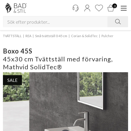
0
TVÄTTSTÄLL
REA
Små tvättställ 0-45 cm
Corian & SolidTec
Pulcher
Boxo 45S
45x30 cm Tvättställ med förvaring,
Mathvid SolidTec®
SALE