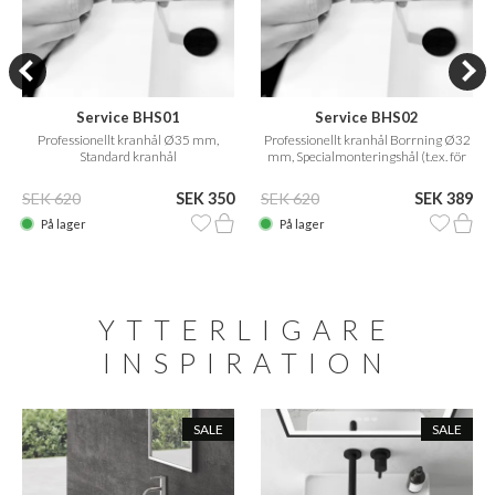
Service BHS01
Service BHS02
Professionellt kranhål Ø35 mm,
Professionellt kranhål Borrning Ø32
Standard kranhål
mm, Specialmonteringshål (t.ex. för
Vola)
SEK 620
SEK 350
SEK 620
SEK 389
På lager
På lager
YTTERLIGARE
INSPIRATION
SALE
SALE