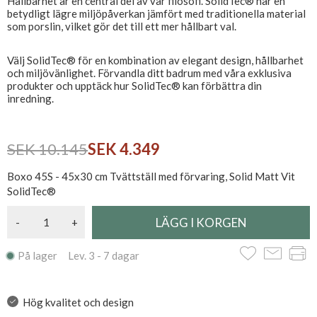
Hållbarhet är en central del av vår filosofi. SolidTec® har en
betydligt lägre miljöpåverkan jämfört med traditionella material
som porslin, vilket gör det till ett mer hållbart val.
Välj SolidTec® för en kombination av elegant design, hållbarhet
och miljövänlighet. Förvandla ditt badrum med våra exklusiva
produkter och upptäck hur SolidTec® kan förbättra din
inredning.
SEK 10.145
SEK 4.349
Boxo 45S - 45x30 cm Tvättställ med förvaring, Solid Matt Vit
SolidTec®
-
+
På lager Lev. 3 - 7 dagar
Hög kvalitet och design