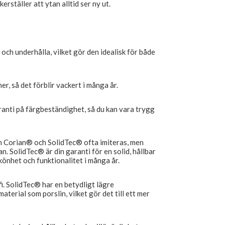
ställer att ytan alltid ser ny ut.
 och underhålla, vilket gör den idealisk för både
er, så det förblir vackert i många år.
anti på färgbeständighet, så du kan vara trygg
om Corian® och SolidTec® ofta imiteras, men
n. SolidTec® är din garanti för en solid, hållbar
könhet och funktionalitet i många år.
fi. SolidTec® har en betydligt lägre
terial som porslin, vilket gör det till ett mer