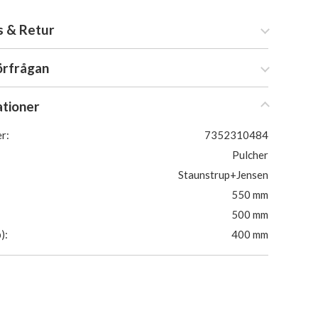
s & Retur
örfrågan
ationer
r:
7352310484
Pulcher
Staunstrup+Jensen
550 mm
500 mm
):
400 mm