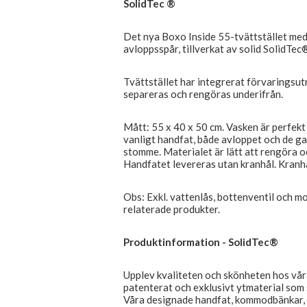
SolidTec ®
Det nya Boxo Inside 55-tvättstället med 
avloppsspår, tillverkat av solid SolidTec®
Tvättstället har integrerat förvaringsut
separeras och rengöras underifrån.
Mått: 55 x 40 x 50 cm. Vasken är perfekt 
vanligt handfat, både avloppet och de 
stomme. Materialet är lätt att rengöra o
Handfatet levereras utan kranhål. Kranhå
Obs: Exkl. vattenlås, bottenventil och mo
relaterade produkter.
Produktinformation - SolidTec®
Upplev kvaliteten och skönheten hos vår
patenterat och exklusivt ytmaterial som 
Våra designade handfat, kommodbänkar, b