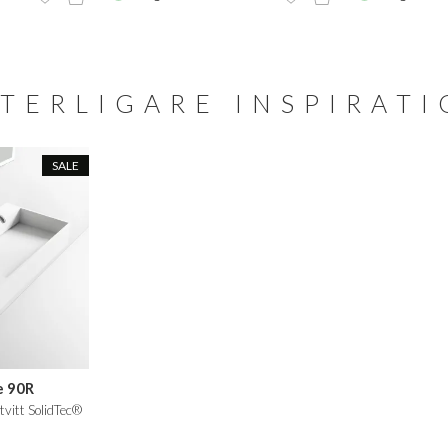
TERLIGARE INSPIRAT
SALE
e 90R
tvitt SolidTec®