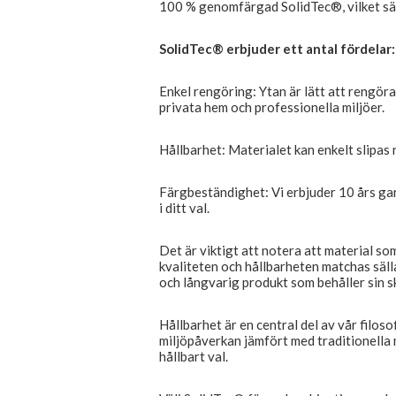
100 % genomfärgad SolidTec®, vilket säker
SolidTec® erbjuder ett antal fördelar:
Enkel rengöring: Ytan är lätt att rengöra
privata hem och professionella miljöer.
Hållbarhet: Materialet kan enkelt slipas n
Färgbeständighet: Vi erbjuder 10 års gar
i ditt val.
Det är viktigt att notera att material s
kvaliteten och hållbarheten matchas sälla
och långvarig produkt som behåller sin s
Hållbarhet är en central del av vår filoso
miljöpåverkan jämfört med traditionella ma
hållbart val.