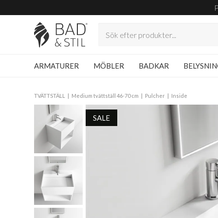
ARMATURER
MÖBLER
BADKAR
BELYSNI
TVÄTTSTÄLL
Medium tvättställ 46-70 cm
Pulcher
Inside
SALE