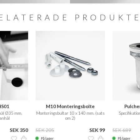
ELATERADE PRODUKT
HS01
M10 Monteringsbolte
Pulche
nhål Ø35 mm,
Monteringsbultar 10 x 140 mm. (sats
Specifikati
anhål
om 2)
SEK 350
SEK 205
SEK 99
SEK 689
På lager
På lager