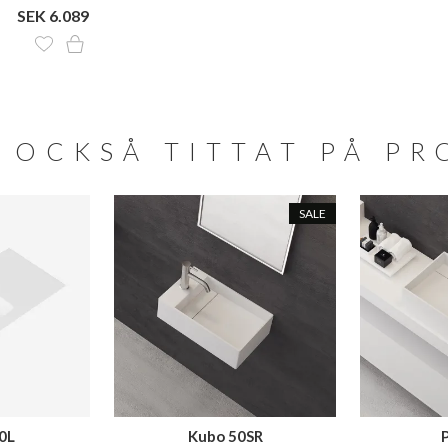
SEK 6.089
 OCKSÅ TITTAT PÅ P
SALE
0L
Kubo 50SR