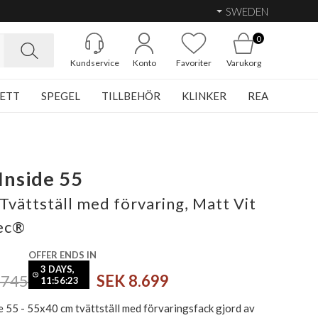
SWEDEN
0
Kundservice
Konto
Favoriter
Varukorg
ETT
SPEGEL
TILLBEHÖR
KLINKER
REA
Inside 55
Tvättställ med förvaring, Matt Vit
ec®
OFFER ENDS IN
3 DAYS,
.745
SEK 8.699
11:56:22
e 55 - 55x40 cm tvättställ med förvaringsfack gjord av