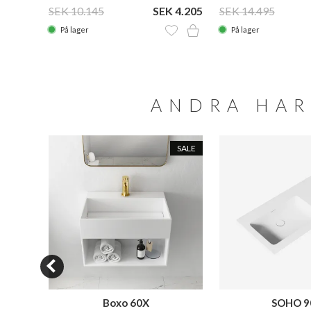
SEK 10.145
SEK 4.205
SEK 14.495
På lager
På lager
ANDRA HAR
SALE
SALE
Boxo 60X
SOHO 9