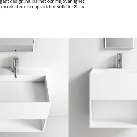
gant design, hållbarhet och miljövänlighet.
a produkter och upptäck hur SolidTec® kan