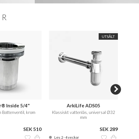
ER
UTSÅLT
r® Inside 5/4"
ArkiLife ADS05
on Bottenventil, krom
Klassiskt vattenlås, universal Ø32
Engrep
mm
cm
SEK 510
SEK 289
SEK 1
Lev. 2 - 4 veckor
På la