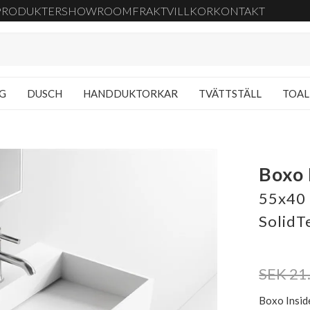
PRODUKTER
SHOWROOM
FRAKT
VILLKOR
KONTAKT
NG
DUSCH
HANDDUKTORKAR
TVÄTTSTÄLL
TOAL
Boxo 
55x40 
SolidT
SEK 21
Boxo Insid