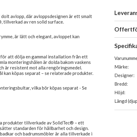
Leveran
dolt avlopp, där avloppsdesignen är ett smalt
, tillverkad av ren solid surface.
Offertf
rymme, är lätt och elegant, avloppet kan
Specifik
för att dölja en gammal installation från ett
Varunumme
gamla monteringshålen är dolda bakom vaskens
Märke:
ch är resistent mot alla rengöringsmedel.
l kan köpas separat – se relaterade produkter.
Designer:
Bredd:
nteringsbultar, vilka bör köpas separat - Se
Höjd:
Längd (djup
a produkter tillverkade av SolidTec® – ett
sätter standarden för hållbarhet och design.
adkar och badrumsmöbler är alla tillverkade i