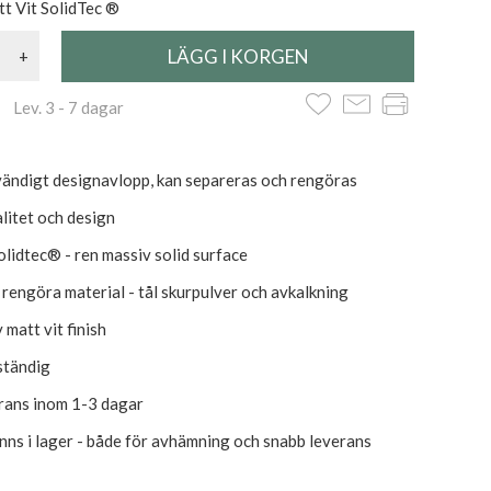
t Vit SolidTec ®
+
 Lev. 3 - 7 dagar
vändigt designavlopp, kan separeras och rengöras
litet och design
lidtec® - ren massiv solid surface
t rengöra material - tål skurpulver och avkalkning
 matt vit finish
ständig
erans inom 1-3 dagar
inns i lager - både för avhämning och snabb leverans