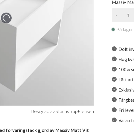
Massiv Mat
-
På lager
Dolt in
Hög kva
100% so
Lätt at
Exklusiv
Färgbe
Fri lev
Designad av Staunstrup+Jensen
Varan f
med förvaringsfack gjord av Massiv Matt Vit