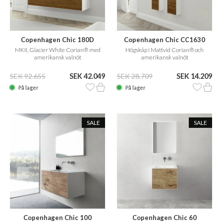
Copenhagen Chic 180D
Copenhagen Chic CC1630
MKII, Glacier White Corian® med
Högskåp i Mattvid Corian® och
amerikansk valnöt
amerikansk valnöt
SEK 92.655
SEK 42.049
SEK 28.709
SEK 14.209
På lager
På lager
SALE
SALE
Copenhagen Chic 100
Copenhagen Chic 60