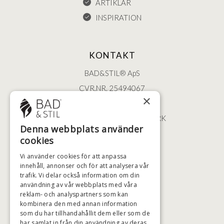
ARTIKLAR
INSPIRATION
KONTAKT
BAD&STIL® ApS
CVR.NR. 25494067
×
ØSTERBROGADE 202
2100 KØBENHAVN • DANMARK
Denna webbplats använder
+46 (0)79 008 12 60
cookies
BADSTIL@BADSTIL.SE
Vi använder cookies för att anpassa
innehåll, annonser och för att analysera vår
trafik. Vi delar också information om din
användning av vår webbplats med våra
HÖGSTA KREDITVÄRDIGHET
reklam- och analyspartners som kan
kombinera den med annan information
som du har tillhandahållit dem eller som de
har samlat in från din användning av deras