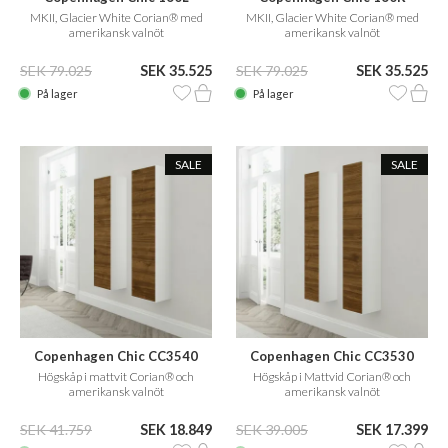
MKII, Glacier White Corian® med
MKII, Glacier White Corian® med
amerikansk valnöt
amerikansk valnöt
SEK 79.025
SEK 35.525
SEK 79.025
SEK 35.525
På lager
På lager
SALE
SALE
Copenhagen Chic CC3540
Copenhagen Chic CC3530
Högskåp i mattvit Corian® och
Högskåp i Mattvid Corian® och
amerikansk valnöt
amerikansk valnöt
SEK 41.759
SEK 18.849
SEK 39.005
SEK 17.399