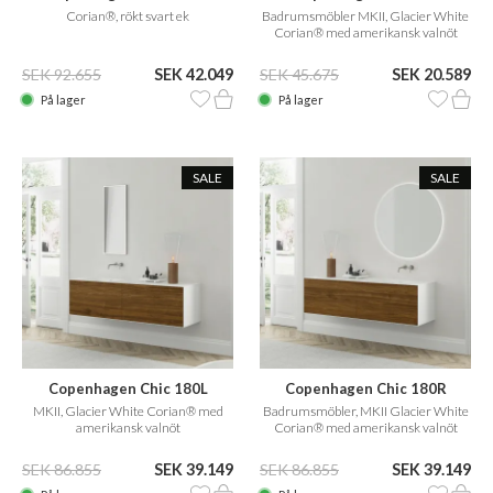
Corian®, rökt svart ek
Badrumsmöbler MKII, Glacier White
Corian® med amerikansk valnöt
SEK 92.655
SEK 42.049
SEK 45.675
SEK 20.589
På lager
På lager
SALE
SALE
Copenhagen Chic 180L
Copenhagen Chic 180R
MKII, Glacier White Corian® med
Badrumsmöbler, MKII Glacier White
amerikansk valnöt
Corian® med amerikansk valnöt
SEK 86.855
SEK 39.149
SEK 86.855
SEK 39.149