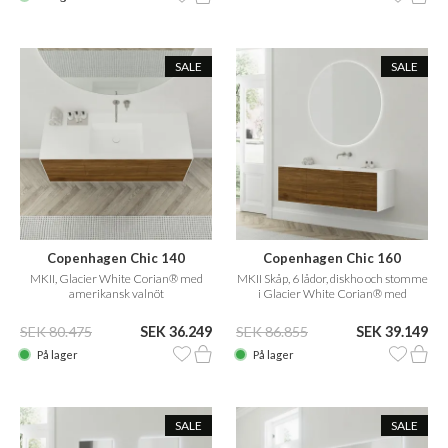
SALE
SALE
Copenhagen Chic 140
Copenhagen Chic 160
MKII, Glacier White Corian® med
MKII Skåp, 6 lådor, diskho och stomme
amerikansk valnöt
i Glacier White Corian® med
amerikansk valnöt
SEK 80.475
SEK 36.249
SEK 86.855
SEK 39.149
På lager
På lager
SALE
SALE