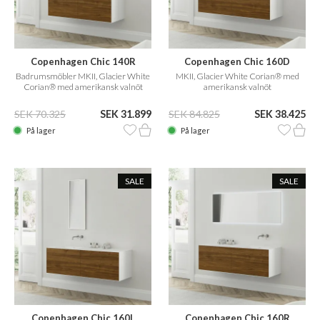
Copenhagen Chic 140R
Copenhagen Chic 160D
Badrumsmöbler MKII, Glacier White
MKII, Glacier White Corian® med
Corian® med amerikansk valnöt
amerikansk valnöt
SEK 70.325
SEK 31.899
SEK 84.825
SEK 38.425
På lager
På lager
SALE
SALE
Copenhagen Chic 160L
Copenhagen Chic 160R