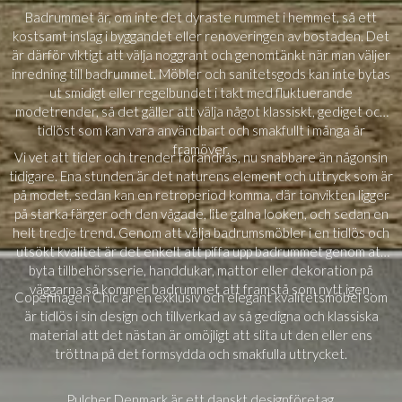
Badrummet är, om inte det dyraste rummet i hemmet, så ett
kostsamt inslag i byggandet eller renoveringen av bostaden. Det
är därför viktigt att välja noggrant och genomtänkt när man väljer
inredning till badrummet. Möbler och sanitetsgods kan inte bytas
ut smidigt eller regelbundet i takt med fluktuerande
modetrender, så det gäller att välja något klassiskt, gediget och
tidlöst som kan vara användbart och smakfullt i många år
framöver.
Vi vet att tider och trender förändras, nu snabbare än någonsin
tidigare. Ena stunden är det naturens element och uttryck som är
på modet, sedan kan en retroperiod komma, där tonvikten ligger
på starka färger och den vågade, lite galna looken, och sedan en
helt tredje trend. Genom att välja badrumsmöbler i en tidlös och
utsökt kvalitet är det enkelt att piffa upp badrummet genom att
byta tillbehörsserie, handdukar, mattor eller dekoration på
väggarna så kommer badrummet att framstå som nytt igen.
Copenhagen Chic är en exklusiv och elegant kvalitetsmöbel som
är tidlös i sin design och tillverkad av så gedigna och klassiska
material att det nästan är omöjligt att slita ut den eller ens
tröttna på det formsydda och smakfulla uttrycket.
Pulcher Denmark är ett danskt designföretag,