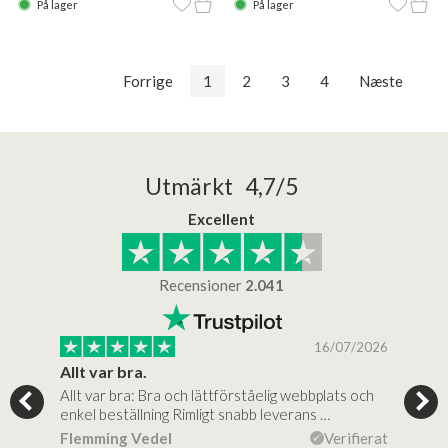
På lager
På lager
Forrige
1
2
3
4
Næste
Utmärkt 4,7/5
Excellent
Recensioner
2.041
/2025
16/07/2026
..
Allt var bra.
Jag
Allt var bra: Bra och lättförståelig webbplats och
Jag 
al…
enkel beställning Rimligt snabb leverans …
rikt
ierat
Flemming Vedel
Verifierat
Lou