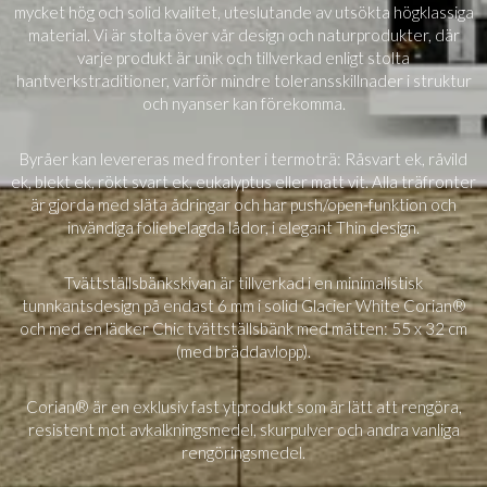
mycket hög och solid kvalitet, uteslutande av utsökta högklassiga
material. Vi är stolta över vår design och naturprodukter, där
varje produkt är unik och tillverkad enligt stolta
hantverkstraditioner, varför mindre toleransskillnader i struktur
och nyanser kan förekomma.
Byråer kan levereras med fronter i termoträ: Råsvart ek, råvild
ek, blekt ek, rökt svart ek, eukalyptus eller matt vit. Alla träfronter
är gjorda med släta ådringar och har push/open-funktion och
invändiga foliebelagda lådor, i elegant Thin design.
Tvättställsbänkskivan är tillverkad i en minimalistisk
tunnkantsdesign på endast 6 mm i solid Glacier White Corian®
och med en läcker Chic tvättställsbänk med måtten: 55 x 32 cm
(med bräddavlopp).
Corian® är en exklusiv fast ytprodukt som är lätt att rengöra,
resistent mot avkalkningsmedel, skurpulver och andra vanliga
rengöringsmedel.