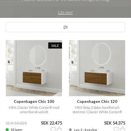
Läs mer
SALE
Copenhagen Chic 100
Copenhagen Chic 120
MKII, Glacier White Corian® med
MKII Skåp, 2 lådor, handfat och
amerikansk valnöt
stomme i Glacier White Corian®
med amerikansk valnöt
SEK 50.025
SEK 22.475
SEK 54.375
På lager
Lev. 2 - 4 veckor