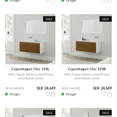
På lager
På lager
SALE
SALE
Copenhagen Chic 120L
Copenhagen Chic 120R
MKII, Glacier White Corian® med
MKII, Glacier White Corian® med
amerikansk valnöt
amerikansk valnöt
SEK 54.375
SEK 24.649
SEK 54.375
SEK 24.649
På lager
På lager
SALE
SALE