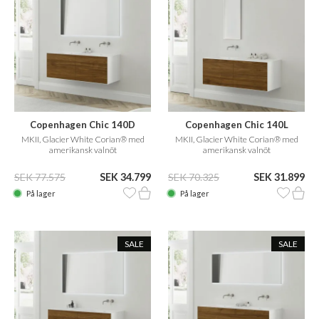
Copenhagen Chic 140D
Copenhagen Chic 140L
MKII, Glacier White Corian® med
MKII, Glacier White Corian® med
amerikansk valnöt
amerikansk valnöt
SEK 77.575
SEK 34.799
SEK 70.325
SEK 31.899
På lager
På lager
SALE
SALE