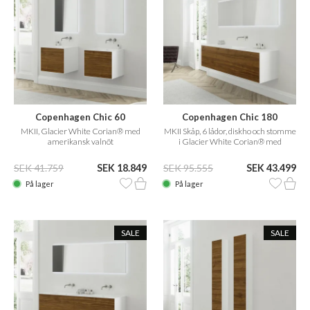
Copenhagen Chic 60
Copenhagen Chic 180
MKII, Glacier White Corian® med
MKII Skåp, 6 lådor, diskho och stomme
amerikansk valnöt
i Glacier White Corian® med
amerikansk valnöt
SEK 41.759
SEK 18.849
SEK 95.555
SEK 43.499
På lager
På lager
SALE
SALE