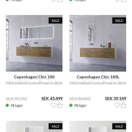
SALE
SALE
Copenhagen Chic 180
Copenhagen Chic 180L
MKII, Mathvid Corian® med rå vild ek
MKII, Mathvid Corian® med rå vild ek
SEK 95.555
SEK 43.499
SEK 86.855
SEK 39.149
På lager
På lager
SALE
SALE