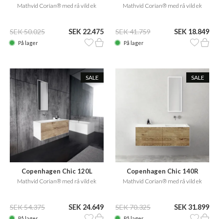
Mathvid Corian® med rå vild ek
Mathvid Corian® med rå vild ek
SEK 50.025
SEK 22.475
SEK 41.759
SEK 18.849
På lager
På lager
SALE
SALE
Copenhagen Chic 120L
Copenhagen Chic 140R
Mathvid Corian® med rå vild ek
Mathvid Corian® med rå vild ek
SEK 54.375
SEK 24.649
SEK 70.325
SEK 31.899
På lager
På lager