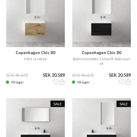
Copenhagen Chic 80
Copenhagen Chic 80
MKII, rå vild ek
Badrumsmöbler, Corian®, Rökt svart
ek
SEK 45.675
SEK 20.589
SEK 45.675
SEK 20.589
På lager
På lager
SALE
SALE