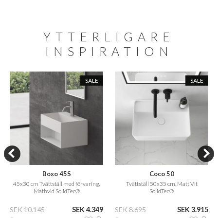
YTTERLIGARE
INSPIRATION
SALE
SALE
Boxo 45S
Coco 50
45x30 cm Tvättställ med förvaring,
Tvättställ 50x35 cm, Matt Vit
Mathvid SolidTec®
SolidTec®
SEK 10.145
SEK 4.349
SEK 8.695
SEK 3.915