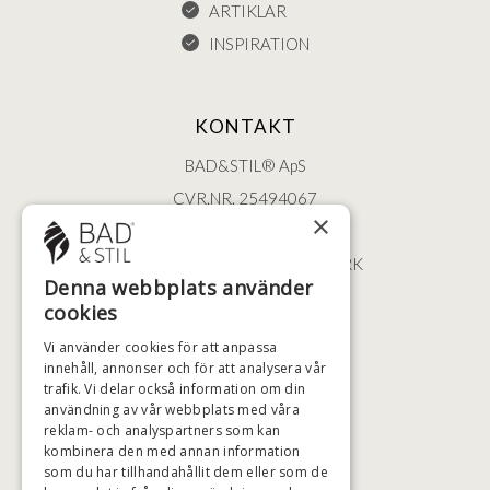
ARTIKLAR
INSPIRATION
KONTAKT
BAD&STIL® ApS
CVR.NR. 25494067
×
ØSTERBROGADE 202
2100 KØBENHAVN • DANMARK
Denna webbplats använder
+46 (0)79 008 12 60
cookies
BADSTIL@BADSTIL.SE
Vi använder cookies för att anpassa
innehåll, annonser och för att analysera vår
trafik. Vi delar också information om din
användning av vår webbplats med våra
HÖGSTA KREDITVÄRDIGHET
reklam- och analyspartners som kan
kombinera den med annan information
som du har tillhandahållit dem eller som de