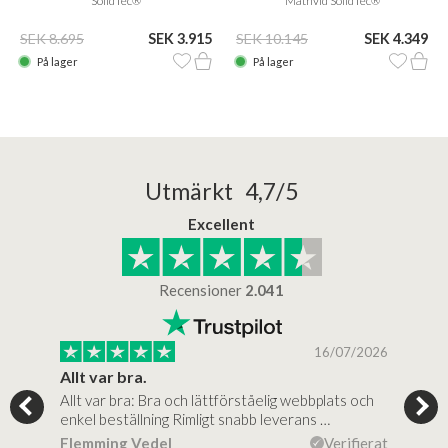
SolidTec®
Mathvid SolidTec®
SEK 8.695
SEK 3.915
SEK 10.145
SEK 4.349
På lager
På lager
Utmärkt 4,7/5
Excellent
Recensioner
2.041
/2025
16/07/2026
..
Allt var bra.
Jag
Allt var bra: Bra och lättförståelig webbplats och
Jag 
al…
enkel beställning Rimligt snabb leverans …
rikt
ierat
Flemming Vedel
Verifierat
Lou