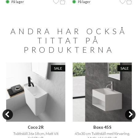
På lager
På lager
ANDRA HAR OCKSÅ
TITTAT PÅ
PRODUKTERNA
SALE
SALE
Coco 2R
Boxo 45S
Tvättställ 36x18 cm, Matt Vit
45x30 cm Tvättställ med förvaring,