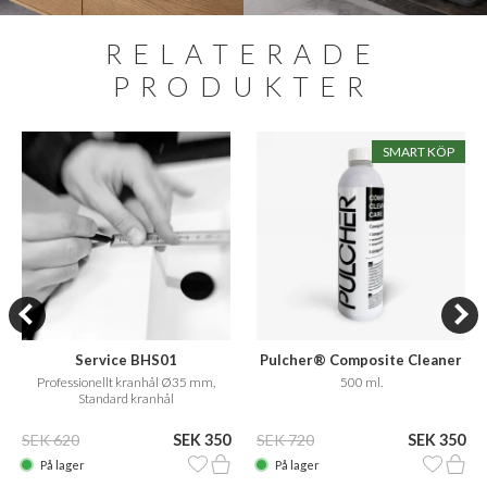
RELATERADE
PRODUKTER
SMART KÖP
Service BHS01
Pulcher® Composite Cleaner
Care
Professionellt kranhål Ø35 mm,
500 ml.
Standard kranhål
SEK 620
SEK 350
SEK 720
SEK 350
På lager
På lager