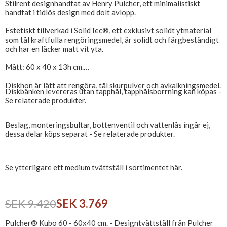
Stilrent designhandfat av Henry Pulcher, ett minimalistiskt
handfat i tidlös design med dolt avlopp.
Estetiskt tillverkad i SolidTec®, ett exklusivt solidt ytmaterial
som tål kraftfulla rengöringsmedel, är solidt och färgbeständigt
och har en läcker matt vit yta.
Mått: 60 x 40 x 13h cm.
Diskhon är lätt att rengöra, tål skurpulver och avkalkningsmedel.
Diskbänken levereras utan tapphål, tapphålsborrning kan köpas -
Se relaterade produkter.
Beslag, monteringsbultar, bottenventil och vattenlås ingår ej,
dessa delar köps separat - Se relaterade produkter.
Se ytterligare ett medium tvättställ i sortimentet här.
SEK 9.420
SEK 3.769
Pulcher® Kubo 60 - 60x40 cm. - Designtvättställ från Pulcher