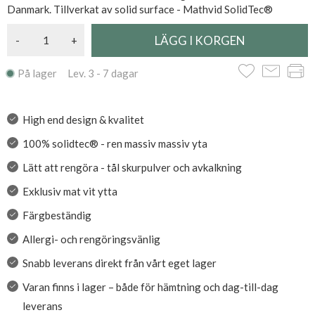
Danmark. Tillverkat av solid surface - Mathvid SolidTec®
-
+
På lager Lev. 3 - 7 dagar
High end design & kvalitet
100% solidtec® - ren massiv massiv yta
Lätt att rengöra - tål skurpulver och avkalkning
Exklusiv mat vit ytta
Färgbeständig
Allergi- och rengöringsvänlig
Snabb leverans direkt från vårt eget lager
Varan finns i lager – både för hämtning och dag-till-dag
leverans