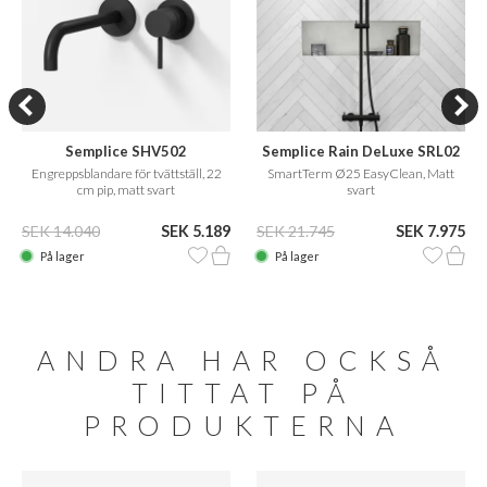
Semplice SHV502
Semplice Rain DeLuxe SRL02
Engreppsblandare för tvättställ, 22
SmartTerm Ø25 EasyClean, Matt
cm pip, matt svart
svart
SEK 14.040
SEK 5.189
SEK 21.745
SEK 7.975
På lager
På lager
ANDRA HAR OCKSÅ
TITTAT PÅ
PRODUKTERNA