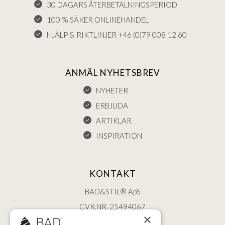
30 DAGARS ÅTERBETALNINGSPERIOD
100 % SÄKER ONLINEHANDEL
HJÄLP & RIKTLINJER +46 (0)79 008 12 60
ANMÄL NYHETSBREV
NYHETER
ERBJUDA
ARTIKLAR
INSPIRATION
KONTAKT
BAD&STIL® ApS
CVR.NR. 25494067
×
ØSTERBROGADE 202