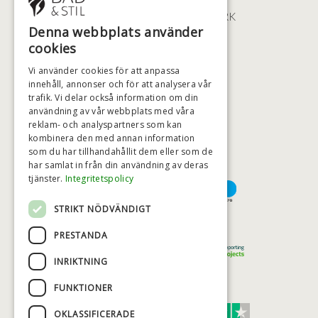
2100 KØBENHAVN • DANMARK
Denna webbplats använder
+46 (0)79 008 12 60
cookies
BADSTIL@BADSTIL.SE
Vi använder cookies för att anpassa
innehåll, annonser och för att analysera vår
trafik. Vi delar också information om din
användning av vår webbplats med våra
HÖGSTA KREDITVÄRDIGHET
reklam- och analyspartners som kan
kombinera den med annan information
som du har tillhandahållit dem eller som de
har samlat in från din användning av deras
BETALNINGSALTERNATIV
tjänster.
Integritetspolicy
STRIKT NÖDVÄNDIGT
TRYGG OCH SÄKER E-HANDEL
PRESTANDA
INRIKTNING
FUNKTIONER
TRUST SCORE 4,7
OKLASSIFICERADE