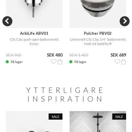
ArkiLife ABV01
Pulcher PBV02
Clic Clac push-open bottenventil,
Universell Clic Clac 5/4“ bottenventil,
Krom
Matt Vit SolidTec®
SEK 965
SEK 480
SEK 1.415
SEK 689
På lager
På lager
YTTERLIGARE
INSPIRATION
SALE
SALE