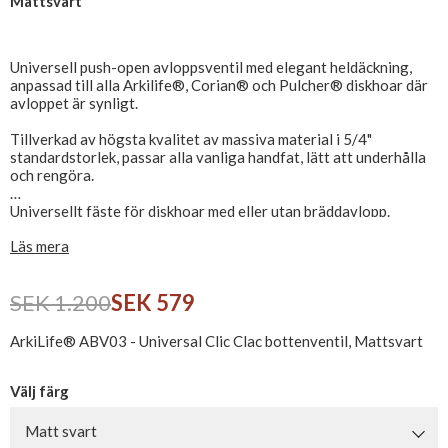
Mattsvart
Universell push-open avloppsventil med elegant heldäckning,
anpassad till alla Arkilife®, Corian® och Pulcher® diskhoar där
avloppet är synligt.
Tillverkad av högsta kvalitet av massiva material i 5/4"
standardstorlek, passar alla vanliga handfat, lätt att underhålla
och rengöra.
Universellt fäste för diskhoar med eller utan bräddavlopp.
Läs mera
SEK 1.200
SEK 579
ArkiLife® ABV03 - Universal Clic Clac bottenventil, Mattsvart
Välj färg
Matt svart