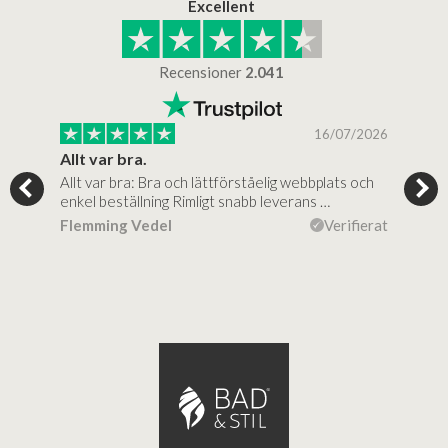
Excellent
Recensioner
2.041
/2025
16/07/2026
..
Allt var bra.
Jag
Allt var bra: Bra och lättförståelig webbplats och
Jag 
al…
enkel beställning Rimligt snabb leverans …
rikt
ierat
Flemming Vedel
Verifierat
Lou