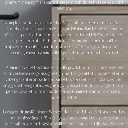
premiumkrom som skapar ett elegant och tidlöst utseende i ditt
badrum.
Komplett serie i olika storlekar Minimalism-serien omfattar flera
storlekar för alla badrumslösningar. Minimalism M1962 i längden
62 cm är perfekt för mindre badrum, medan M1982 med sina 82
cm ger mer plats för handdukar. För maximal funktionalitet
erbjuder den dubbla handdukstorken M19D62 ytterligare 62 cm
upphängningsutrymme, vilket ger ett modernt och praktiskt
utseende.
Premiumkvalitet och material Alla produkter i Minimalism-serien
är tillverkade i högklassig design med högkvalitativt krommaterial,
vilket garanterar både hållbarhet och estetiskt tilltalande. Den
snygga och eleganta designen gör dessa handduksstänger till det
perfekta valet för det moderna badrummet, där funktionalitet
möter skönhet.
Lyxiga badrumslösningar Som en del av Badstil.dk:s stora utbud av
handduksstänger för det lyxiga badrummet representerar
Minimalism-serien högsta kvalitet inom badrumstillbehör. Serien