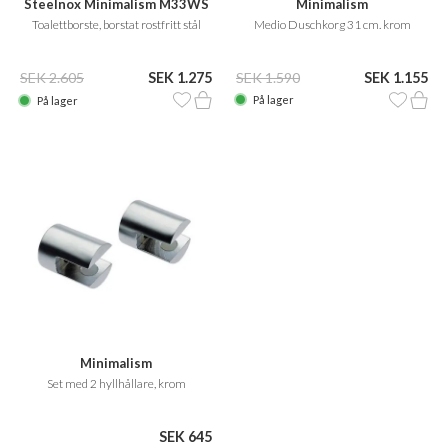
Minimalism
Steelnox Minimalism M33WS
Medio Duschkorg 31 cm. krom
Toalettborste, borstat rostfritt stål
SEK 1.590
SEK 1.155
SEK 2.605
SEK 1.275
På lager
På lager
Minimalism
Set med 2 hyllhållare, krom
SEK 645