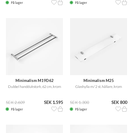
På lager
På lager
Minimalism M19D62
Minimalism M25
Dubbel handdukstork, 62 cm, krom
Glashylla m/ 2 st. hållare, krom
SEK 2.609
SEK 1.595
SEK 1.300
SEK 800
På lager
På lager