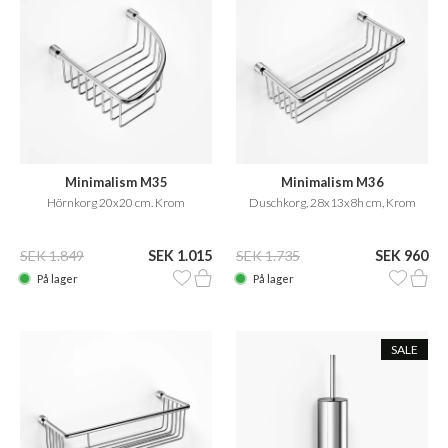
Minimalism M35
Minimalism M36
Hörnkorg 20x20 cm. Krom
Duschkorg, 28x13x8h cm, Krom
SEK 1.849
SEK 1.015
SEK 1.735
SEK 960
På lager
På lager
SALE