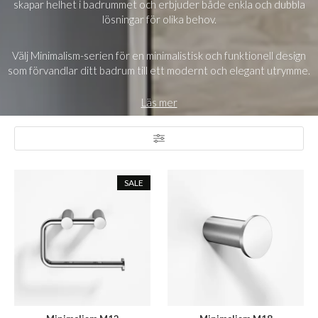
skapar helhet i badrummet och erbjuder både enkla och dubbla
lösningar för olika behov.
Välj Minimalism-serien för en minimalistisk och funktionell design
som förvandlar ditt badrum till ett modernt och elegant utrymme.
Läs mer
SALE