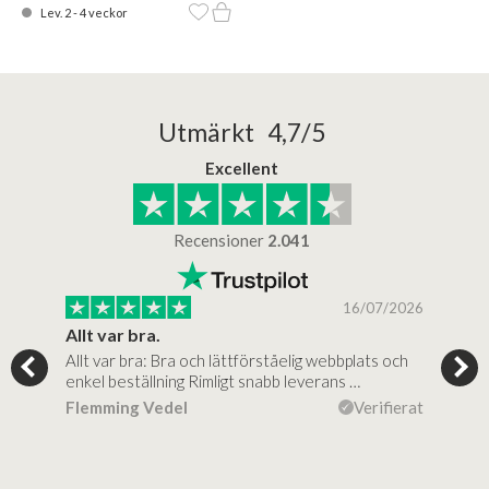
Lev. 2 - 4 veckor
Utmärkt 4,7/5
Excellent
Recensioner
2.041
/2025
16/07/2026
..
Allt var bra.
Jag
Allt var bra: Bra och lättförståelig webbplats och
Jag 
al…
enkel beställning Rimligt snabb leverans …
rikt
ierat
Flemming Vedel
Verifierat
Lou