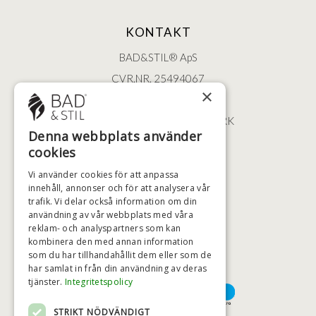
KONTAKT
BAD&STIL® ApS
CVR.NR. 25494067
×
ØSTERBROGADE 202
2100 KØBENHAVN • DANMARK
Denna webbplats använder
+46 (0)79 008 12 60
cookies
BADSTIL@BADSTIL.SE
Vi använder cookies för att anpassa
innehåll, annonser och för att analysera vår
trafik. Vi delar också information om din
användning av vår webbplats med våra
HÖGSTA KREDITVÄRDIGHET
reklam- och analyspartners som kan
kombinera den med annan information
som du har tillhandahållit dem eller som de
har samlat in från din användning av deras
BETALNINGSALTERNATIV
tjänster.
Integritetspolicy
STRIKT NÖDVÄNDIGT