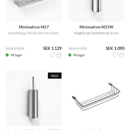
Minimalism M37
Minimalism M33W
Duschkorg, 37x13x10h cm, Krom
Vägghängd toalettborste, krom
SEK 2.025
SEK 1.129
SEK 2.315
SEK 1.090
På lager
På lager
SALE