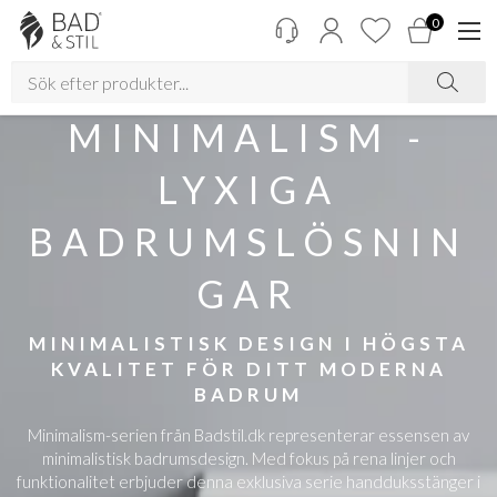
0
MINIMALISM -
LYXIGA
BADRUMSLÖSNIN
GAR
MINIMALISTISK DESIGN I HÖGSTA
KVALITET FÖR DITT MODERNA
BADRUM
Minimalism-serien från Badstil.dk representerar essensen av
minimalistisk badrumsdesign. Med fokus på rena linjer och
funktionalitet erbjuder denna exklusiva serie handduksstänger i