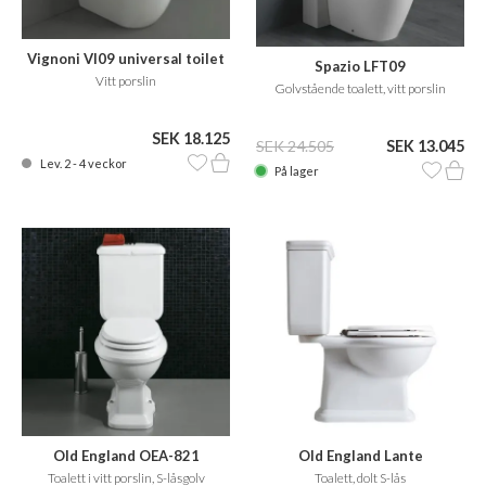
Vignoni VI09 universal toilet
Spazio LFT09
Vitt porslin
Golvstående toalett, vitt porslin
SEK 18.125
SEK 24.505
SEK 13.045
Lev. 2 - 4 veckor
På lager
Old England OEA-821
Old England Lante
LA07/LA09B
Toalett i vitt porslin, S-låsgolv
Toalett, dolt S-lås