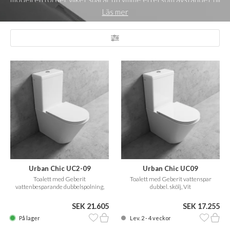
väggen minskar. Detta ses ofta med en golvstående toalett med
Läs mer
P-lås.
Letar du efter en vägghängd toalett istället? Klicka här
Urban Chic UC2-09
Urban Chic UC09
Toalett med Geberit
Toalett med Geberit vattenspar
vattenbesparande dubbelspolning,
dubbel. skölj, Vit
Sidenmatt Glaciärvit
SEK 21.605
SEK 17.255
På lager
Lev. 2 - 4 veckor