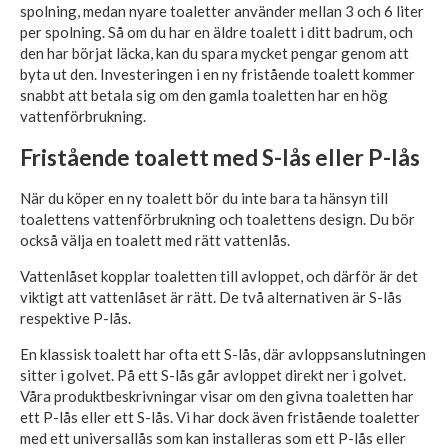
spolning, medan nyare toaletter använder mellan 3 och 6 liter
per spolning. Så om du har en äldre toalett i ditt badrum, och
den har börjat läcka, kan du spara mycket pengar genom att
byta ut den. Investeringen i en ny fristående toalett kommer
snabbt att betala sig om den gamla toaletten har en hög
vattenförbrukning.
Fristående toalett med S-lås eller P-lås
När du köper en ny toalett bör du inte bara ta hänsyn till
toalettens vattenförbrukning och toalettens design. Du bör
också välja en toalett med rätt vattenlås.
Vattenlåset kopplar toaletten till avloppet, och därför är det
viktigt att vattenlåset är rätt. De två alternativen är S-lås
respektive P-lås.
En klassisk toalett har ofta ett S-lås, där avloppsanslutningen
sitter i golvet. På ett S-lås går avloppet direkt ner i golvet.
Våra produktbeskrivningar visar om den givna toaletten har
ett P-lås eller ett S-lås. Vi har dock även fristående toaletter
med ett universallås som kan installeras som ett P-lås eller