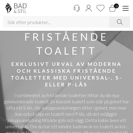
0
FRISTÅENDE
TOALETT
EXKLUSIVT URVAL AV MODERNA
OCH KLASSISKA FRISTÅENDE
TOALETTER MED UNIVERSAL-, S-
ELLER P-LÅS
I sortimentet av fristående toaletter hittar du din nya
golvmonterade toalett. En klassisk toalett som står på golvet har
ofta ett S-lås, där avloppsanslutningen sitter i golvet, men man
kan också välja en toalett med P-lås, då det möjliggör
avloppsanslutning till både golv och vägg. Detta kallas även ett
universallås. Om du har ett mindre badrum är en toalett av kort
modell en fördel, vilket sparar utrymme eftersom avståndet till