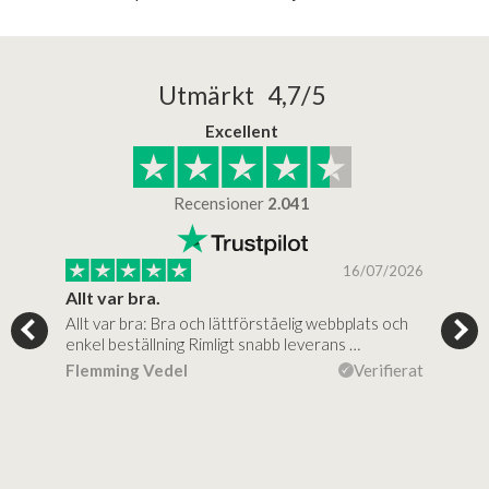
Utmärkt 4,7/5
Excellent
Recensioner
2.041
/2025
16/07/2026
..
Allt var bra.
Jag
Allt var bra: Bra och lättförståelig webbplats och
Jag 
al…
enkel beställning Rimligt snabb leverans …
rikt
ierat
Flemming Vedel
Verifierat
Lou