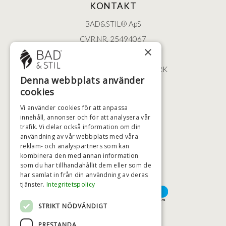
KONTAKT
BAD&STIL® ApS
CVR.NR. 25494067
×
ØSTERBROGADE 202
2100 KØBENHAVN • DANMARK
Denna webbplats använder
+46 (0)79 008 12 60
cookies
BADSTIL@BADSTIL.SE
Vi använder cookies för att anpassa
innehåll, annonser och för att analysera vår
trafik. Vi delar också information om din
användning av vår webbplats med våra
HÖGSTA KREDITVÄRDIGHET
reklam- och analyspartners som kan
kombinera den med annan information
som du har tillhandahållit dem eller som de
har samlat in från din användning av deras
BETALNINGSALTERNATIV
tjänster.
Integritetspolicy
STRIKT NÖDVÄNDIGT
TRYGG OCH SÄKER E-HANDEL
PRESTANDA