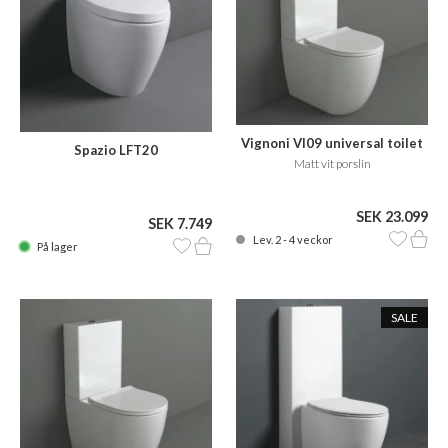
Vignoni VI09 universal toilet
Spazio LFT20
Matt vit porslin
SEK 23.099
SEK 7.749
Lev. 2 - 4 veckor
På lager
SALE