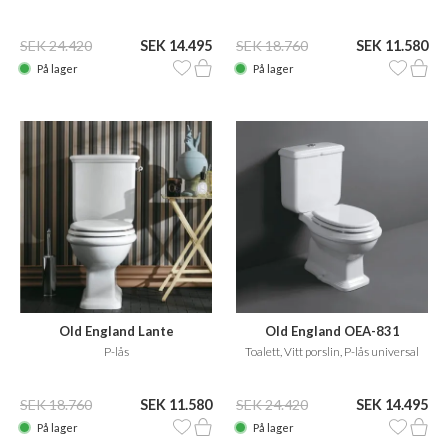
SEK 24.420
SEK 14.495
SEK 18.760
SEK 11.580
På lager
På lager
Old England Lante
Old England OEA-831
LA08/LA09B
P-lås
Toalett, Vitt porslin, P-lås universal
SEK 18.760
SEK 11.580
SEK 24.420
SEK 14.495
På lager
På lager