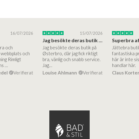
16/07/2026
15/07/2026
Jag besökte deras butik på Østerbro.
Bra och
Jag besökte deras butik på
Jättebra but
g webbplats och
Østerbro, där jag fick riktigt
fantastiska p
ing Rimligt
bra, vänlig och snabb service.
här är inte si
ns …
Jag…
handlar här.
edel
Verifierat
Louise Ahlmann
Verifierat
Claus Korte