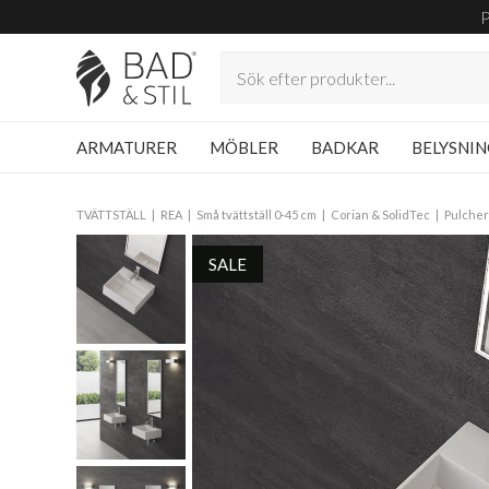
ARMATURER
MÖBLER
BADKAR
BELYSNI
TVÄTTSTÄLL
REA
Små tvättställ 0-45 cm
Corian & SolidTec
Pulcher
SALE