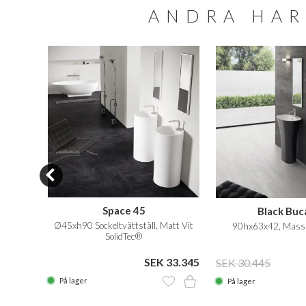
ANDRA HAR
SALE
Space 45
Black Buc
 Vit
Ø45xh90 Sockeltvättställ, Matt Vit
90hx63x42, Massi
SolidTec®
 2.899
SEK 33.345
SEK 30.445
På lager
På lager