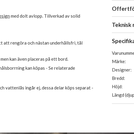
Offertf
design
med dolt avlopp. Tillverkad av solid
Teknisk 
Specifik
tt att rengöra och nästan underhållsfri, tål
Varunumme
men kan även placeras på ett bord.
Märke:
hålsborrning kan köpas - Se relaterade
Designer:
Bredd:
Höjd:
h vattenlås ingår ej, dessa delar köps separat -
Längd (djup