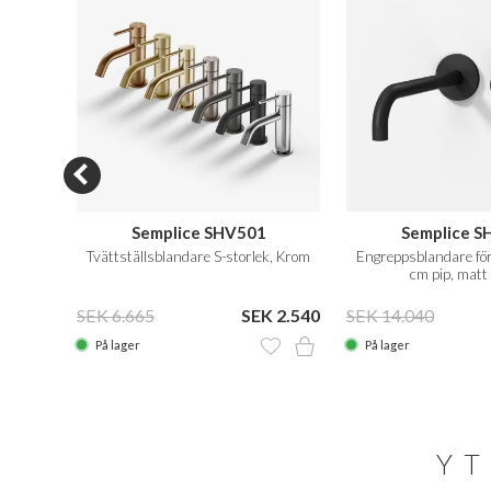
Semplice SHV501
Semplice S
5 mm,
Tvättställsblandare S-storlek, Krom
Engreppsblandare för 
cm pip, matt
EK 350
SEK 6.665
SEK 2.540
SEK 14.040
På lager
På lager
YT