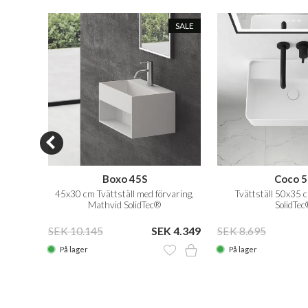
SALE
SALE
Boxo 45S
Coco 5
thvid
45x30 cm Tvättställ med förvaring,
Tvättställ 50x35 c
Mathvid SolidTec®
SolidTec
 3.189
SEK 10.145
SEK 4.349
SEK 8.695
På lager
På lager