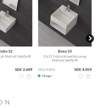
Kubo 32
Boxo 33
ll, Mattvitt SolidTec®
33x33 Tvättställ med förvaring,
45x40 
Mathvid SolidTec®
SEK 2.609
SEK 9.855
SEK 4.059
SEK 1
På lager
På la
ION