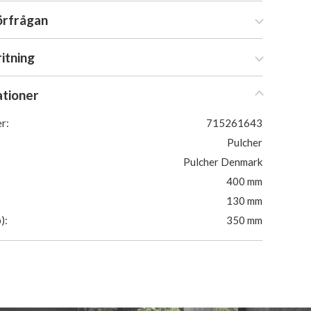
örfrågan
ritning
ationer
r:
715261643
Pulcher
Pulcher Denmark
400 mm
130 mm
):
350 mm