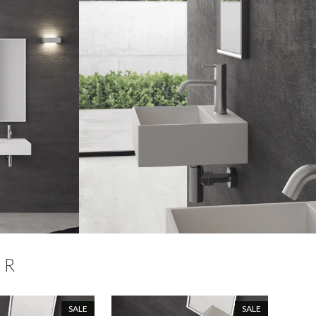
ER
SALE
SALE