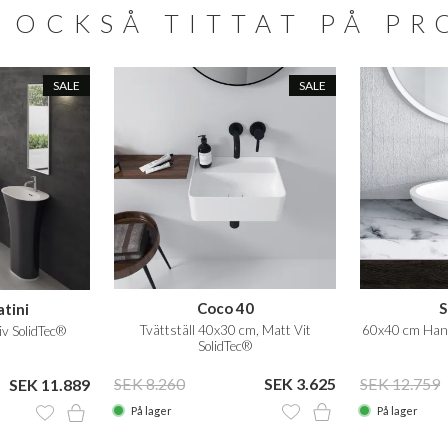
 OCKSÅ TITTAT PÅ P
SALE
SALE
Coco 40
S
atini
Tvättställ 40x30 cm, Matt Vit
60x40 cm Handf
v SolidTec®
SolidTec®
SEK 8.260
SEK 3.625
SEK 12.759
SEK 11.889
På lager
På lager