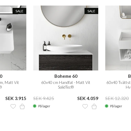
SALE
SALE
0
Boheme 60
B
m, Matt Vit
60x40 cm Handfat - Matt Vit
60x40 Tvättstä
®
SolidTec®
Hvi
SEK 3.915
SEK 9.425
SEK 4.059
SEK 12.320
På lager
På lager