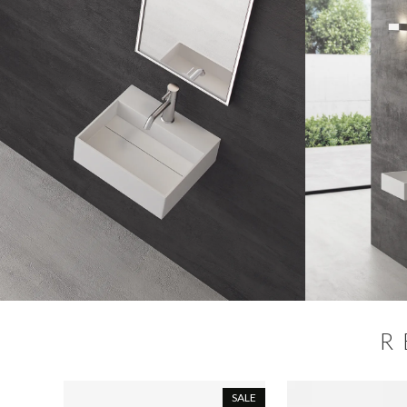
R
SALE