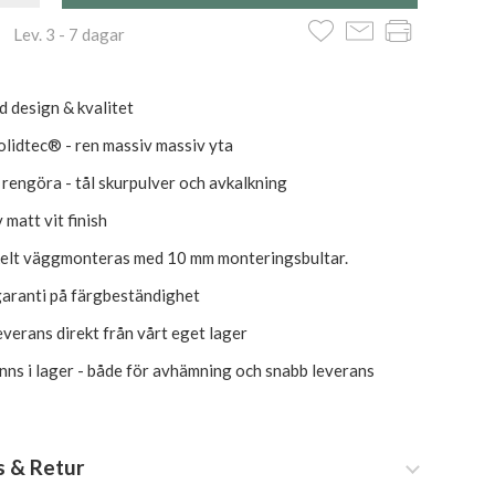
 Lev. 3 - 7 dagar
d design & kvalitet
lidtec® - ren massiv massiv yta
t rengöra - tål skurpulver och avkalkning
 matt vit finish
elt väggmonteras med 10 mm monteringsbultar.
garanti på färgbeständighet
everans direkt från vårt eget lager
inns i lager - både för avhämning och snabb leverans
s & Retur