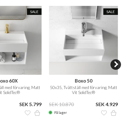
SALE
SALE
oxo 60X
Boxo 50
ll med förvaring, Matt
50x35, Tvättställ med förvaring, Matt
50x30 
t SolidTec®
Vit SolidTec®
SEK 5.799
SEK 10.870
SEK 4.929
SEK 8
På lager
På la