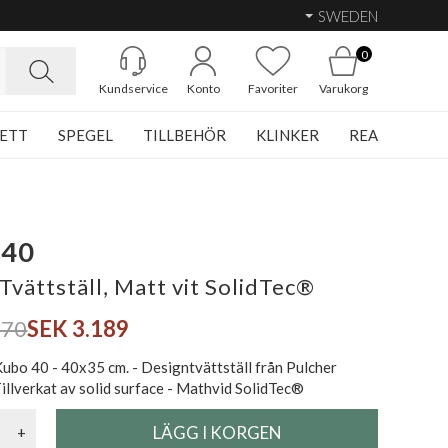
SWEDEN
0
Kundservice
Konto
Favoriter
Varukorg
ETT
SPEGEL
TILLBEHÖR
KLINKER
REA
 40
Tvättställ, Matt vit SolidTec®
970
SEK 3.189
ubo 40 - 40x35 cm. - Designtvättställ från Pulcher
illverkat av solid surface - Mathvid SolidTec®
+