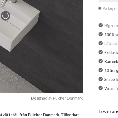
På lager
High en
100% so
Lätt at
Exklusiv
Kan enk
10 års 
Snabb l
Varan f
Designad av Pulcher Denmark
Leveran
tvättställ från Pulcher Danmark. Tillverkat