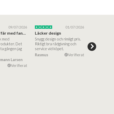
09/07/2026
01/07/2026
Superbra affär med fantastiska produkter
Läcker design
ik med
Snygg design och rimligt pris.
Trevliga och
rodukter. Det
Riktigt bra rådgivning och
hjälpsamma a
sta gången jag
service vid köpet.
vägledning på
Vacker desig
Rasmus
Verifierat
rmann Larsen
Ulla Konner
Verifierat