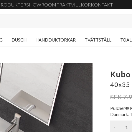
PRODUKTER
SHOWROOM
FRAKT
VILLKOR
KONTAKT
NG
DUSCH
HANDDUKTORKAR
TVÄTTSTÄLL
TOAL
Kubo
40x35 
SEK 7.
Pulcher® K
Danmark. T
-