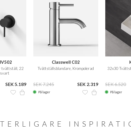
HV502
Classwell C02
tvättställ, 22
Tvättställsblandare, Krompolerad
32x30 Tvättstä
 svart
SEK 5.189
SEK 7.245
SEK 2.319
SEK 6.520
På lager
På lager
TERLIGARE INSPIRAT