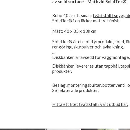
av solid surface - Mathvid SolidTec®
Kubo 40 är ett smart
tvättställ i snygg 
SolidTec® i en läcker matt vit finish.
Mått: 40 x 35 x 13h cm
SolidTec® är en solid ytprodukt, solid, lä
rengöring, skurpulver och avkalkning.
Diskbänken är avsedd för väggmontage, 
Diskbänken levereras utan tapphål, tapp
produkter.
Beslag, monteringsbultar, bottenventil oc
Se relaterade produkter.
Hitta ett litet tvättställ i vårt utbud här.