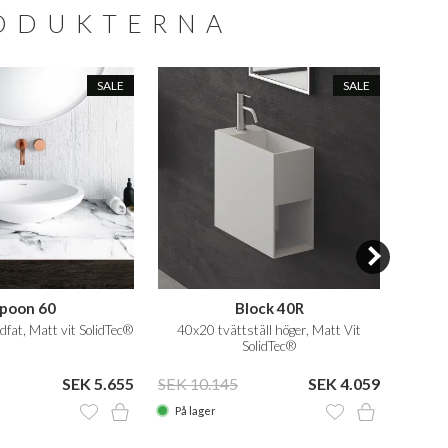
RODUKTERNA
SALE
SALE
poon 60
Block 40R
at, Matt vit SolidTec®
40x20 tvättställ höger, Matt Vit
40x20 
SolidTec®
SEK 5.655
SEK 10.145
SEK 4.059
SEK 1
På lager
På la