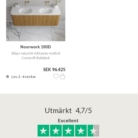
Noorwork 180D
Skåp i naturek inklusive mattvit
Corian® diskbänk
SEK 96.425
Lev. 2 - 4 veckor
Utmärkt 4,7/5
Excellent