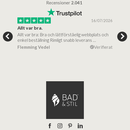
Recensioner
2.041
/2025
16/07/2026
..
Allt var bra.
Jag
Allt var bra: Bra och lättförståelig webbplats och
Jag 
al…
enkel beställning Rimligt snabb leverans …
rikt
ierat
Flemming Vedel
Verifierat
Lou