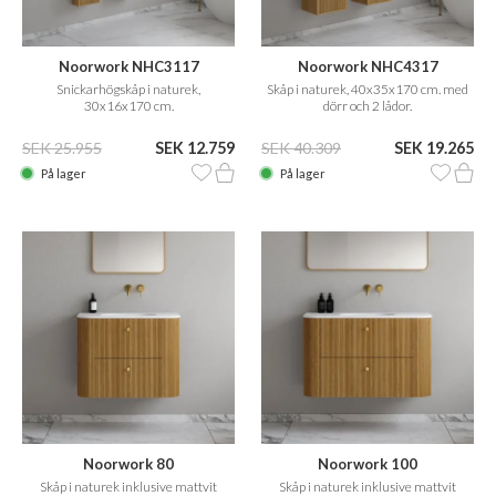
Noorwork NHC3117
Noorwork NHC4317
Snickarhögskåp i naturek,
Skåp i naturek, 40x35x170 cm. med
30x16x170 cm.
dörr och 2 lådor.
SEK 25.955
SEK 12.759
SEK 40.309
SEK 19.265
På lager
På lager
Noorwork 80
Noorwork 100
Skåp i naturek inklusive mattvit
Skåp i naturek inklusive mattvit