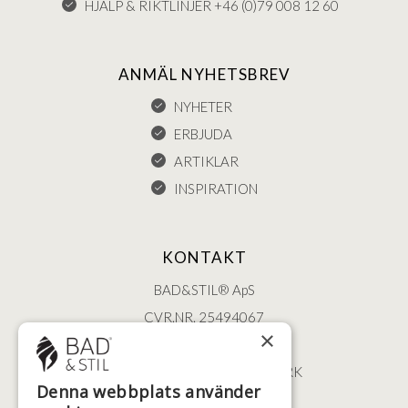
HJÄLP & RIKTLINJER +46 (0)79 008 12 60
ANMÄL NYHETSBREV
NYHETER
ERBJUDA
ARTIKLAR
INSPIRATION
KONTAKT
BAD&STIL® ApS
CVR.NR. 25494067
×
ØSTERBROGADE 202
2100 KØBENHAVN • DANMARK
Denna webbplats använder
+46 (0)79 008 12 60