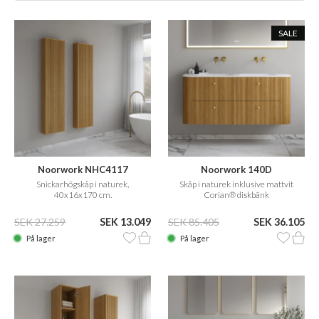
SALE
Noorwork NHC4117
Noorwork 140D
Snickarhögskåp i naturek,
Skåp i naturek inklusive mattvit
40x16x170 cm.
Corian® diskbänk
SEK 27.259
SEK 13.049
SEK 85.405
SEK 36.105
På lager
På lager