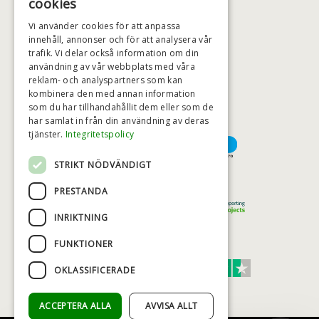
cookies
BADSTIL@BADSTIL.SE
Vi använder cookies för att anpassa
innehåll, annonser och för att analysera vår
trafik. Vi delar också information om din
användning av vår webbplats med våra
HÖGSTA KREDITVÄRDIGHET
reklam- och analyspartners som kan
kombinera den med annan information
som du har tillhandahållit dem eller som de
har samlat in från din användning av deras
BETALNINGSALTERNATIV
tjänster.
Integritetspolicy
STRIKT NÖDVÄNDIGT
TRYGG OCH SÄKER E-HANDEL
PRESTANDA
INRIKTNING
FUNKTIONER
TRUST SCORE 4,7
OKLASSIFICERADE
Excellent
ACCEPTERA ALLA
AVVISA ALLT