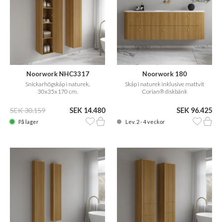
Noorwork NHC3317
Noorwork 180
Snickarhögskåp i naturek,
Skåp i naturek inklusive mattvit
30x35x170 cm.
Corian® diskbänk
SEK 30.159
SEK 14.480
SEK 96.425
På lager
Lev. 2 - 4 veckor