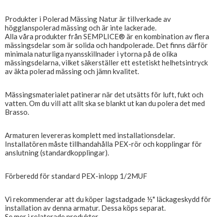
Produkter i Polerad Mässing Natur är tillverkade av
högglanspolerad mässing och är inte lackerade.
Alla våra produkter från SEMPLICE® är en kombination av flera
mässingsdelar som är solida och handpolerade. Det finns därför
minimala naturliga nyansskillnader i ytorna på de olika
mässingsdelarna, vilket säkerställer ett estetiskt helhetsintryck
av äkta polerad mässing och jämn kvalitet.
Mässingsmaterialet patinerar när det utsätts för luft, fukt och
vatten. Om du vill att allt ska se blankt ut kan du polera det med
Brasso.
Armaturen levereras komplett med installationsdelar.
Installatören måste tillhandahålla PEX-rör och kopplingar för
anslutning (standardkopplingar).
Förberedd för standard PEX-inlopp 1/2MUF
Vi rekommenderar att du köper lagstadgade ½" läckageskydd för
installation av denna armatur. Dessa köps separat.
Se mer i relaterade produkter.