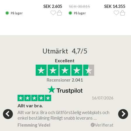
SEK 2.605
SEK 30.815
SEK 14.355
På lager
På lager
Utmärkt 4,7/5
Excellent
Recensioner
2.041
/2025
16/07/2026
..
Allt var bra.
Jag
Allt var bra: Bra och lättförståelig webbplats och
Jag 
al…
enkel beställning Rimligt snabb leverans …
rikt
ierat
Flemming Vedel
Verifierat
Lou