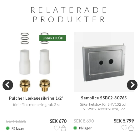
RELATERADE
PRODUKTER
SMART KÖP
Semplice SSB02-30765
Pulcher Lækagesikring 1/2”
Säkerhetsbox för SHV102 och
för infälld montering, rak, 2 st
SHV502, 40x30x8 cm, För
installation i Sverige och Norge
SEK 8.690
SEK 5.799
SEK 1.125
SEK 670
På lager
På lager