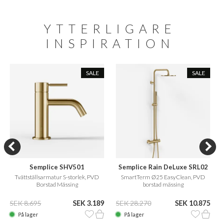
YTTERLIGARE
INSPIRATION
SALE
SALE
Semplice SHV501
Semplice Rain DeLuxe SRL02
Tvättställsarmatur S-storlek, PVD
SmartTerm Ø25 EasyClean, PVD
Borstad Mässing
borstad mässing
SEK 8.695
SEK 3.189
SEK 28.270
SEK 10.875
På lager
På lager