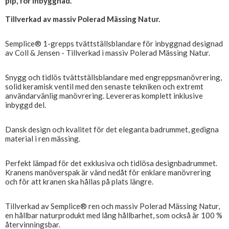
pip, för inbyggnad.
Tillverkad av massiv Polerad Mässing Natur.
Semplice® 1-grepps tvättställsblandare för inbyggnad designad
av Coll & Jensen - Tillverkad i massiv Polerad Mässing Natur.
Snygg och tidlös tvättställsblandare med engreppsmanövrering,
solid keramisk ventil med den senaste tekniken och extremt
användarvänlig manövrering. Levereras komplett inklusive
inbyggd del.
Dansk design och kvalitet för det eleganta badrummet, gedigna
material i ren mässing.
Perfekt lämpad för det exklusiva och tidlösa designbadrummet.
Kranens manöverspak är vänd nedåt för enklare manövrering
och för att kranen ska hållas på plats längre.
Tillverkad av Semplice® ren och massiv Polerad Mässing Natur,
en hållbar naturprodukt med lång hållbarhet, som också är 100 %
återvinningsbar.