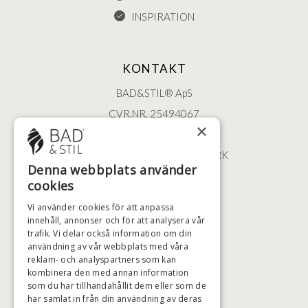
INSPIRATION
KONTAKT
BAD&STIL® ApS
CVR.NR. 25494067
×
ØSTERBROGADE 202
2100 KØBENHAVN • DANMARK
Denna webbplats använder
+46 (0)79 008 12 60
cookies
BADSTIL@BADSTIL.SE
Vi använder cookies för att anpassa
innehåll, annonser och för att analysera vår
trafik. Vi delar också information om din
HÖGSTA KREDITVÄRDIGHET
användning av vår webbplats med våra
reklam- och analyspartners som kan
kombinera den med annan information
som du har tillhandahållit dem eller som de
har samlat in från din användning av deras
BETALNINGSALTERNATIV