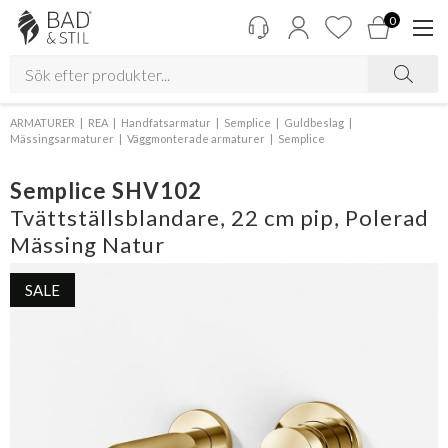
0
ARMATURER
REA
Handfatsarmatur
Semplice
Guldbeslag
Mässingsarmaturer
Väggmonterade armaturer
Semplice
Semplice SHV102
Tvättställsblandare, 22 cm pip, Polerad
Mässing Natur
SALE