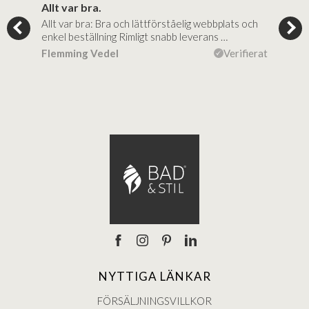
..
Allt var bra.
Jag
Allt var bra: Bra och lättförståelig webbplats och
Jag 
al…
enkel beställning Rimligt snabb leverans …
rikt
ierat
Flemming Vedel
Verifierat
Lou
NYTTIGA LÄNKAR
FÖRSÄLJNINGSVILLKOR