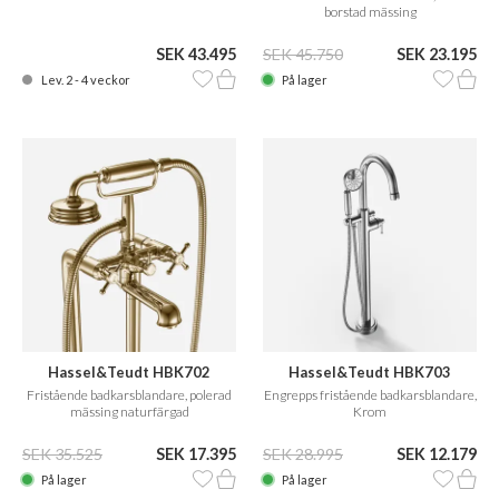
borstad mässing
SEK 43.495
SEK 45.750
SEK 23.195
Lev. 2 - 4 veckor
På lager
Hassel&Teudt HBK702
Hassel&Teudt HBK703
Fristående badkarsblandare, polerad
Engrepps fristående badkarsblandare,
mässing naturfärgad
Krom
SEK 35.525
SEK 17.395
SEK 28.995
SEK 12.179
På lager
På lager