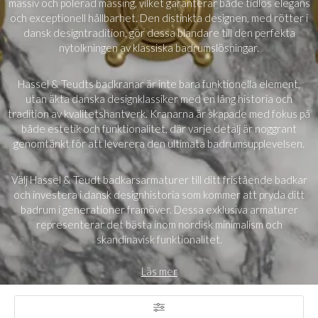
massiv och polerad mässing, vilket garanterar både tidlös elegans
och exceptionell hållbarhet. Den distinkta designen, med rötter i
dansk designtradition, gör dessa blandare till den perfekta
nytolkningen av klassiska badrumslösningar.
Hassel & Teudts badkranar är inte bara funktionella element,
utan äkta danska designklassiker med en lång historia och
tradition av kvalitetshantverk. Kranarna är skapade med fokus på
både estetik och funktionalitet, där varje detalj är noggrant
genomtänkt för att leverera den ultimata badrumsupplevelsen.
Välj Hassel & Teudt badkarsarmaturer till ditt fristående badkar
och investera i dansk designhistoria som kommer att pryda ditt
badrum i generationer framöver. Dessa exklusiva armaturer
representerar det bästa inom nordisk minimalism och
skandinavisk funktionalitet.
Läs mer