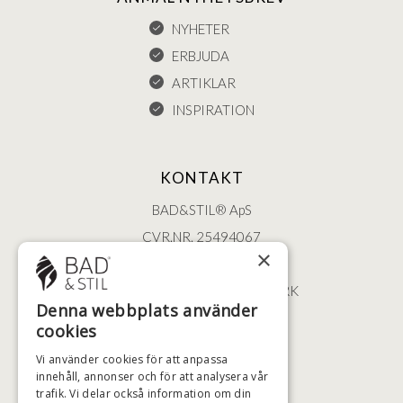
NYHETER
ERBJUDA
ARTIKLAR
INSPIRATION
KONTAKT
BAD&STIL® ApS
CVR.NR. 25494067
×
ØSTERBROGADE 202
2100 KØBENHAVN • DANMARK
Denna webbplats använder
+46 (0)79 008 12 60
cookies
BADSTIL@BADSTIL.SE
Vi använder cookies för att anpassa
innehåll, annonser och för att analysera vår
trafik. Vi delar också information om din