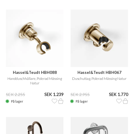
Hassel&Teudt HBH088
Hassel&Teudt HBH067
Handduschhållare, Polerad Mässing
Duschuttag, Polerad Mässing Natur
Natur
SEK 2.255
SEK 1.239
SEK 2.955
SEK 1.770
På lager
På lager