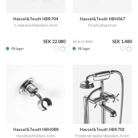
Hassel&Teudt HBR704
Hassel&Teudt HBH067
2-vägs duschblandare, krom
Duschuttag, krom
SEK 22.080
SEK 2.460
SEK 1.480
På lager
På lager
Hassel&Teudt HBH088
Hassel&Teudt HBK702
Handduschhållare, krom
Fristående badkarsblandare, Krom