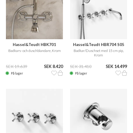
Hassel&Teudt HBK701
Hassel&Teudt HBR704 S05
Badkars- och duschblandare, Krom
Badkar/Duschset med 15 cm pip,
Krom
SEK 19.639
SEK 8.420
SEK 31.410
SEK 14.499
På lager
På lager