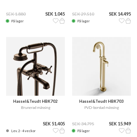
SEK 1.880
SEK 1.045
SEK 29.510
SEK 14.495
På lager
På lager
Hassel&Teudt HBK702
Hassel&Teudt HBK703
Brunerad mässing
PVD-borstad mässing
SEK 51.405
SEK 34.795
SEK 15.949
Lev. 2 - 4 veckor
På lager