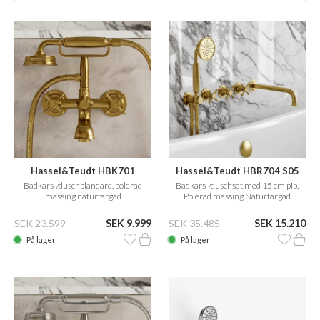
Hassel&Teudt HBK701
Hassel&Teudt HBR704 S05
Badkars-/duschblandare, polerad
Badkars-/duschset med 15 cm pip,
mässing naturfärgad
Polerad mässing Naturfärgad
SEK 23.599
SEK 9.999
SEK 35.485
SEK 15.210
På lager
På lager