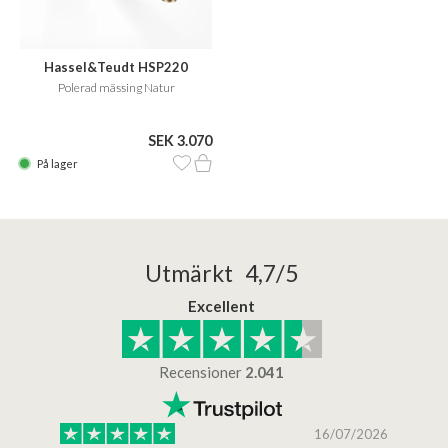
Hassel&Teudt HSP220
Polerad mässing Natur
SEK 3.070
På lager
Utmärkt 4,7/5
Excellent
Recensioner
2.041
/2025
16/07/2026