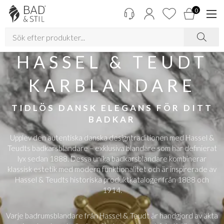
0
HASSEL & TEUDT
KARBLANDARE
TIDLÖS DANSK ELEGANS FÖR DITT
BADKAR
Upplev den autentiska danska designtraditionen med Hassel &
Teudts badkarsblandare – exklusiva blandare som har definierat
lyx sedan 1888. Dessa unika badkarsblandare kombinerar
klassisk estetik med modern funktionalitet och är inspirerade av
Hassel & Teudts historiska produktkataloger från 1888 och
1914.
Varje badrumsblandare från Hassel & Teudt är handgjord av äkta