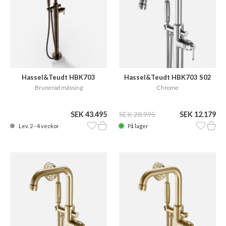
Hassel&Teudt HBK703
Hassel&Teudt HBK703 S02
Brunerad mässing
Chrome
SEK 43.495
SEK 28.995
SEK 12.179
Lev. 2 - 4 veckor
På lager