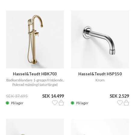
Hassel&Teudt HBK703
Hassel&Teudt HSP150
Badkarsblandare 1-grepps fristående,
Krom
Polerad mässing Naturfärgad
SEK 37.695
SEK 14.499
SEK 2.529
På lager
På lager