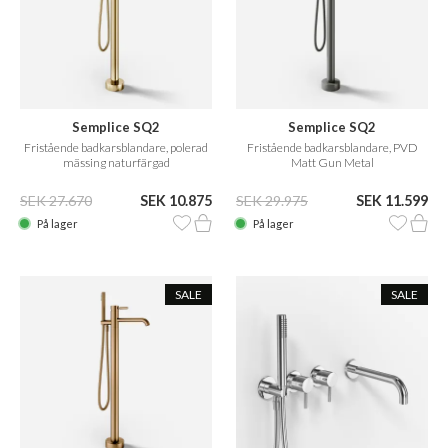
Semplice SQ2
Semplice SQ2
Fristående badkarsblandare, polerad
Fristående badkarsblandare, PVD
mässing naturfärgad
Matt Gun Metal
SEK 27.670
SEK 10.875
SEK 29.975
SEK 11.599
På lager
På lager
SALE
SALE