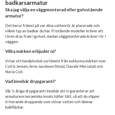
badkarsarmatur
Ska jag välja en väggmonterad eller golvstående
armatur?
Det beror främst på var dina vattenrör är placerade och
vilken typ av badkar du har. Fristående modeller kräver att
rören dras fram i golvet, medan väggmonterade kräver rör i
väggen.
Vilka märken erbjuder ni?
Vi har ett handplockat sortiment från exklusiva märken som
Coll & Jensen, Arne Jacobsen (Vola), Davide Mercatali och
Núria Coll.
Vad innebär drypgaranti?
Vår 5-åriga drypgaranti innebär att vi garanterar att
armaturens keramiska insats håller tätt, så att du slipper
irriterande droppande som slösar vatten och lämnar
kalkfläckar.