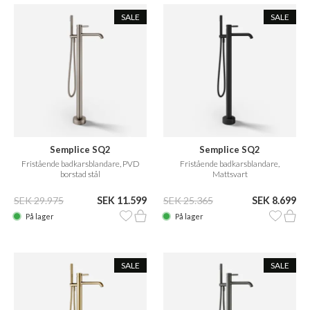
SALE
SALE
Semplice SQ2
Semplice SQ2
Fristående badkarsblandare, PVD
Fristående badkarsblandare,
borstad stål
Mattsvart
SEK 29.975
SEK 11.599
SEK 25.365
SEK 8.699
På lager
På lager
SALE
SALE