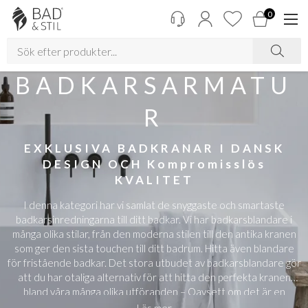
0
BADKARSARMATU
R
EXKLUSIVA BADKRANAR I DANSK
DESIGN OCH Kompromisslös
KVALITET
I denna kategori har vi samlat de snyggaste och smartaste
badkarsinredningarna till ditt badkar. Vi har badkarsblandare i
många olika stilar, från den moderna stilen till den antika kranen
som ger den sista touchen till ditt badrum. Hitta även blandare
för fristående badkar. Det stora utbudet av badkarsblandare gör
att du har otaliga alternativ för att hitta den perfekta kranen
bland våra många olika utföranden – Oavsett om det är en
fristående eller väggmonterad badkarsblandare som passar bäst