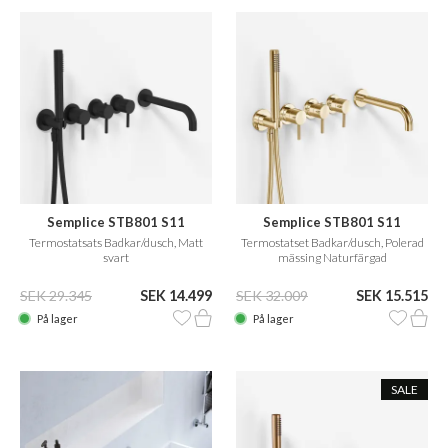
Semplice STB801 S11
Semplice STB801 S11
Termostatsats Badkar/dusch, Matt
Termostatset Badkar/dusch, Polerad
svart
mässing Naturfärgad
SEK 29.345
SEK 14.499
SEK 32.009
SEK 15.515
På lager
På lager
SALE