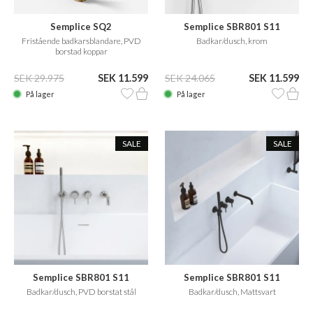
Semplice SQ2
Semplice SBR801 S11
Fristående badkarsblandare, PVD
Badkar/dusch, krom
borstad koppar
SEK 29.975
SEK 11.599
SEK 24.065
SEK 11.599
På lager
På lager
SALE
SALE
Semplice SBR801 S11
Semplice SBR801 S11
Badkar/dusch, PVD borstat stål
Badkar/dusch, Mattsvart