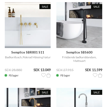
SALE
SALE
Semplice SBR801 S11
Semplice SBS600
Badkar/dusch, Polerad Mässing Natur
Fristående badkarsblandare,
Mattsvart
SEK 28.880
SEK 13.049
SEK 27.915
SEK 11.599
På lager
På lager
SALE
SALE