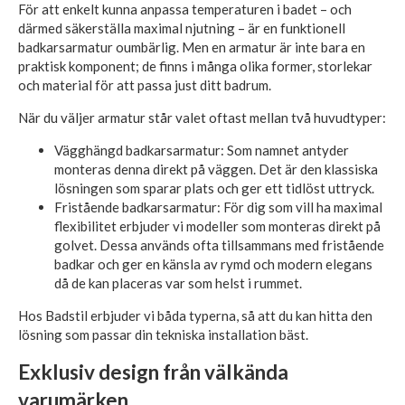
För att enkelt kunna anpassa temperaturen i badet – och
därmed säkerställa maximal njutning – är en funktionell
badkarsarmatur oumbärlig. Men en armatur är inte bara en
praktisk komponent; de finns i många olika former, storlekar
och material för att passa just ditt badrum.
När du väljer armatur står valet oftast mellan två huvudtyper:
Vägghängd badkarsarmatur: Som namnet antyder
monteras denna direkt på väggen. Det är den klassiska
lösningen som sparar plats och ger ett tidlöst uttryck.
Fristående badkarsarmatur: För dig som vill ha maximal
flexibilitet erbjuder vi modeller som monteras direkt på
golvet. Dessa används ofta tillsammans med fristående
badkar och ger en känsla av rymd och modern elegans
då de kan placeras var som helst i rummet.
Hos Badstil erbjuder vi båda typerna, så att du kan hitta den
lösning som passar din tekniska installation bäst.
Exklusiv design från välkända
varumärken