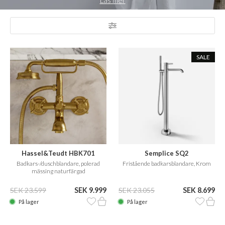
Läs mer
i ditt badrum, kommer du garanterat att hitta en fantastisk
badkarsblandare till ditt badkar i vårt stora onlineutbud. Se hela
utbudet nedan och håll utkik efter reor och erbjudanden på våra
badkarsblandare -
vi har även många andra blandare här.
SALE
Hassel&Teudt HBK701
Semplice SQ2
Badkars-/duschblandare, polerad
Fristående badkarsblandare, Krom
mässing naturfärgad
SEK 23.599
SEK 9.999
SEK 23.055
SEK 8.699
På lager
På lager