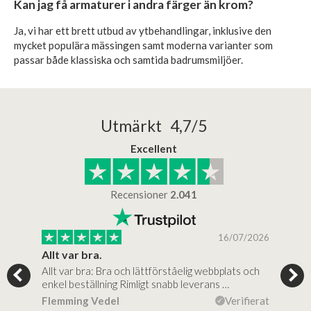
Kan jag få armaturer i andra färger än krom?
Ja, vi har ett brett utbud av ytbehandlingar, inklusive den
mycket populära mässingen samt moderna varianter som
passar både klassiska och samtida badrumsmiljöer.
Utmärkt 4,7/5
Excellent
Recensioner
2.041
/2025
16/07/2026
..
Allt var bra.
Jag
Allt var bra: Bra och lättförståelig webbplats och
Jag 
al…
enkel beställning Rimligt snabb leverans …
rikt
ierat
Flemming Vedel
Verifierat
Lou