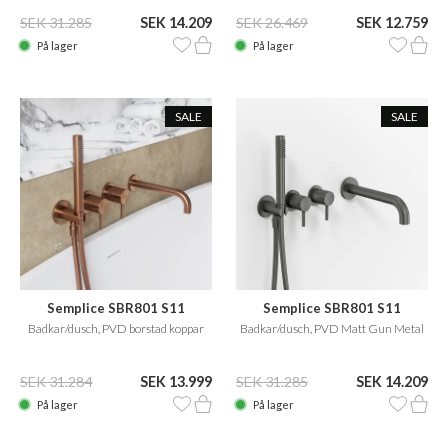
SEK 31.285
SEK 14.209
SEK 26.469
SEK 12.759
På lager
På lager
SALE
SALE
Semplice SBR801 S11
Semplice SBR801 S11
Badkar/dusch, PVD borstad koppar
Badkar/dusch, PVD Matt Gun Metal
SEK 31.284
SEK 13.999
SEK 31.285
SEK 14.209
På lager
På lager