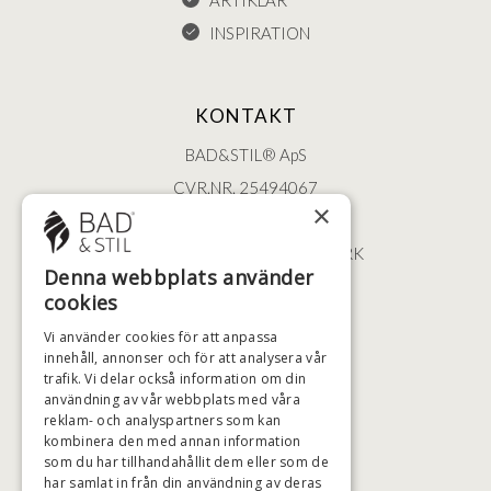
ARTIKLAR
INSPIRATION
KONTAKT
BAD&STIL® ApS
CVR.NR. 25494067
×
ØSTERBROGADE 202
2100 KØBENHAVN • DANMARK
Denna webbplats använder
+46 (0)79 008 12 60
cookies
BADSTIL@BADSTIL.SE
Vi använder cookies för att anpassa
innehåll, annonser och för att analysera vår
trafik. Vi delar också information om din
användning av vår webbplats med våra
HÖGSTA KREDITVÄRDIGHET
reklam- och analyspartners som kan
kombinera den med annan information
som du har tillhandahållit dem eller som de
har samlat in från din användning av deras
BETALNINGSALTERNATIV