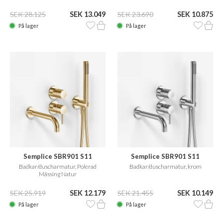
SEK 28.125
SEK 13.049
SEK 23.690
SEK 10.875
På lager
På lager
Semplice SBR901 S11
Semplice SBR901 S11
Badkar/duscharmatur, Polerad
Badkar/duscharmatur, krom
Mässing Natur
SEK 25.919
SEK 12.179
SEK 21.455
SEK 10.149
På lager
På lager