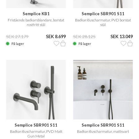
Semplice KB1
Semplice SBR901 S11
Fristående badkarsblandare, borstat
Badkar/duscharmatur, PVD borstat
rostfritt stål
stål
SEK 27.179
SEK 8.699
SEK 28.125
SEK 13.049
På lager
På lager
Semplice SBR901 S11
Semplice SBR901 S11
Badkar/duscharmatur, PVD Matt
Badkar/duscharmatur, mattsvart
Gun Metal