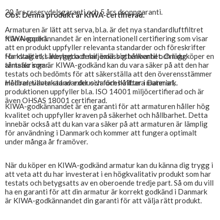
20 års reservdelsgaranti och 5 års droppgaranti.
Obs: Denna produkt är KIWA-certifierad.
Armaturen är lätt att serva, bl.a. är det nya standardluftfiltret
från Neoperl.
KIWA-godkännandet är en internationell certifiering som visar
att en produkt uppfyller relevanta standarder och föreskrifter
Handtag inkl. inbyggda delar, exkl. bottenventil och lägg
för kvalitet, säkerhet och miljömässig hållbarhet. Om du köper en
tårtsäkringar.
armatur som är KIWA-godkänd kan du vara säker på att den har
testats och bedömts för att säkerställa att den överensstämmer
Hållbar, tillverkad av exklusiva och hållbara material,
med relevanta standarder och föreskrifter i Danmark.
produktionen uppfyller bl.a. ISO 14001 miljöcertifierad och är
även OHSAS 18001 certifierad.
KIWA-godkännandet är en garanti för att armaturen håller hög
kvalitet och uppfyller kraven på säkerhet och hållbarhet. Detta
innebär också att du kan vara säker på att armaturen är lämplig
för användning i Danmark och kommer att fungera optimalt
under många år framöver.
När du köper en KIWA-godkänd armatur kan du känna dig trygg i
att veta att du har investerat i en högkvalitativ produkt som har
testats och betygsatts av en oberoende tredje part. Så om du vill
ha en garanti för att din armatur är korrekt godkänd i Danmark
är KIWA-godkännandet din garanti för att välja rätt produkt.