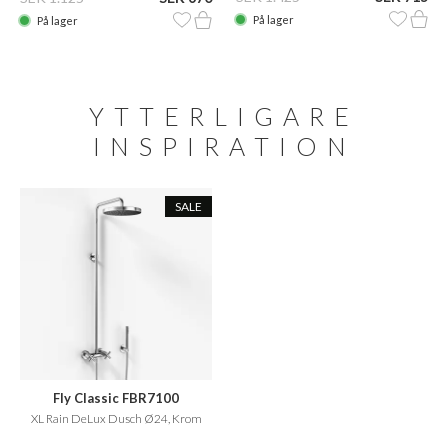
På lager
På lager
YTTERLIGARE
INSPIRATION
SALE
Fly Classic FBR7100
XL Rain DeLux Dusch Ø24, Krom