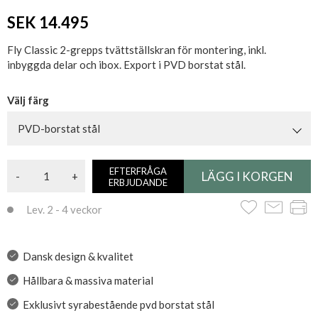
SEK 14.495
Fly Classic 2-grepps tvättställskran för montering, inkl.
inbyggda delar och ibox. Export i PVD borstat stål.
Välj färg
PVD-borstat stål
EFTERFRÅGA
-
+
ERBJUDANDE
Lev. 2 - 4 veckor
Dansk design & kvalitet
Hållbara & massiva material
Exklusivt syrabestående pvd borstat stål