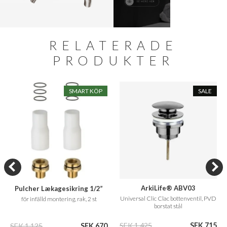
RELATERADE
PRODUKTER
SMART KÖP
SALE
ArkiLife® ABV03
Pulcher Lækagesikring 1/2”
Universal Clic Clac bottenventil, PVD
för infälld montering, rak, 2 st
borstat stål
SEK 1.425
SEK 715
SEK 1.125
SEK 670