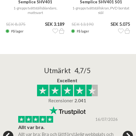
Semplice SHV401
Semplice SHV401 S01
1-grepps tvättställsblandare,
1-grepps tvättställskran, PVD borstat
mattsvart
stål
SEK 8.375
SEK 3.189
SEK 13.190
SEK 5.075
På lager
På lager
Utmärkt 4,7/5
Excellent
Recensioner
2.041
/2025
16/07/2026
..
Allt var bra.
Jag
Allt var bra: Bra och lättförståelig webbplats och
Jag 