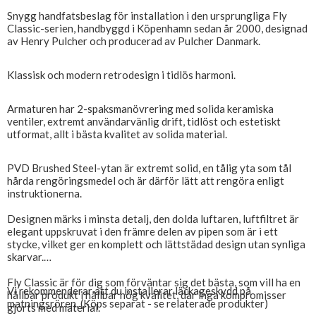
Snygg handfatsbeslag för installation i den ursprungliga Fly
Classic-serien, handbyggd i Köpenhamn sedan år 2000, designad
av Henry Pulcher och producerad av Pulcher Danmark.
Klassisk och modern retrodesign i tidlös harmoni.
Armaturen har 2-spaksmanövrering med solida keramiska
ventiler, extremt användarvänlig drift, tidlöst och estetiskt
utformat, allt i bästa kvalitet av solida material.
PVD Brushed Steel-ytan är extremt solid, en tålig yta som tål
hårda rengöringsmedel och är därför lätt att rengöra enligt
instruktionerna.
Designen märks i minsta detalj, den dolda luftaren, luftfiltret är
elegant uppskruvat i den främre delen av pipen som är i ett
stycke, vilket ger en komplett och lättstädad design utan synliga
skarvar.
Fly Classic är för dig som förväntar sig det bästa, som vill ha en
Vi rekommenderar att du installerar läckageskydd på
hållbar produkt i hållbar hög kvalitet, där inga kompromisser
matningsrören. (Köps separat - se relaterade produkter)
gjorts med material.