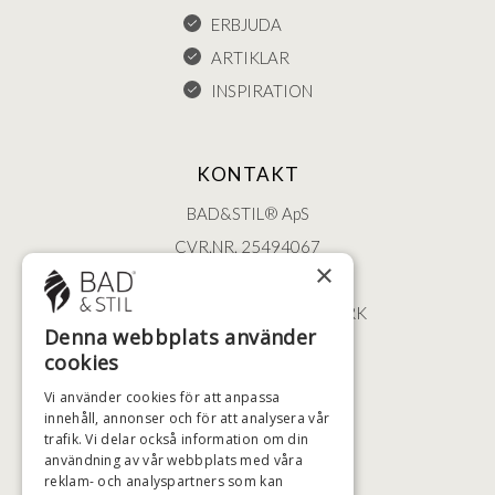
ERBJUDA
ARTIKLAR
INSPIRATION
KONTAKT
BAD&STIL® ApS
CVR.NR. 25494067
×
ØSTERBROGADE 202
2100 KØBENHAVN • DANMARK
Denna webbplats använder
+46 (0)79 008 12 60
cookies
BADSTIL@BADSTIL.SE
Vi använder cookies för att anpassa
innehåll, annonser och för att analysera vår
trafik. Vi delar också information om din
HÖGSTA KREDITVÄRDIGHET
användning av vår webbplats med våra
reklam- och analyspartners som kan