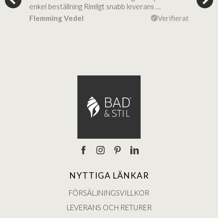
al…
enkel beställning Rimligt snabb leverans …
rikt
ierat
Flemming Vedel
Verifierat
Lou
NYTTIGA LÄNKAR
FÖRSÄLJNINGSVILLKOR
LEVERANS OCH RETURER