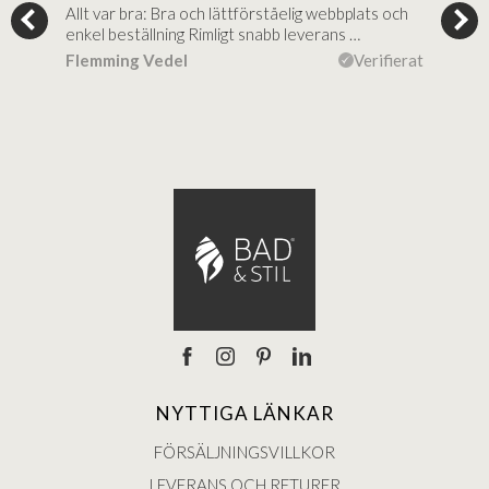
Allt var bra: Bra och lättförståelig webbplats och
Jag 
al…
enkel beställning Rimligt snabb leverans …
rikt
ierat
Flemming Vedel
Verifierat
Lou
NYTTIGA LÄNKAR
FÖRSÄLJNINGSVILLKOR
LEVERANS OCH RETURER