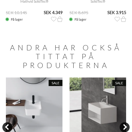
Mathvid SolidTec®
SolidTec®
SEK 10.145
SEK 4.349
SEK 8.695
SEK 3.915
På lager
På lager
ANDRA HAR OCKSÅ
TITTAT PÅ
PRODUKTERNA
SALE
SALE