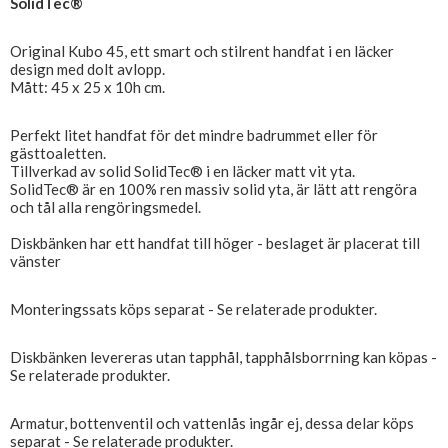
SolidTec®
Original Kubo 45, ett smart och stilrent handfat i en läcker
design med dolt avlopp.
Mått: 45 x 25 x 10h cm.
Perfekt litet handfat för det mindre badrummet eller för
gästtoaletten.
Tillverkad av solid SolidTec® i en läcker matt vit yta.
SolidTec® är en 100% ren massiv solid yta, är lätt att rengöra
och tål alla rengöringsmedel.
Diskbänken har ett handfat till höger - beslaget är placerat till
vänster
Monteringssats köps separat - Se relaterade produkter.
Diskbänken levereras utan tapphål, tapphålsborrning kan köpas -
Se relaterade produkter.
Armatur, bottenventil och vattenlås ingår ej, dessa delar köps
separat - Se relaterade produkter.