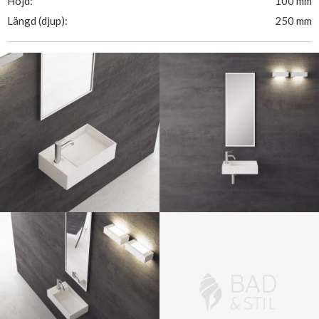
Höjd:
100 mm
Längd (djup):
250 mm