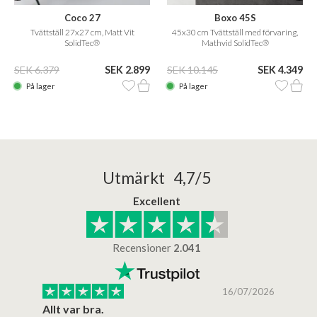
Coco 27
Boxo 45S
Tvättställ 27x27 cm, Matt Vit
45x30 cm Tvättställ med förvaring,
SolidTec®
Mathvid SolidTec®
SEK 6.379
SEK 2.899
SEK 10.145
SEK 4.349
På lager
På lager
Utmärkt 4,7/5
Excellent
Recensioner
2.041
/2025
16/07/2026
..
Allt var bra.
Jag