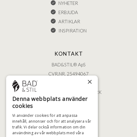
NYHETER
ERBJUDA
ARTIKLAR
INSPIRATION
KONTAKT
BAD&STIL® ApS
CVR.NR. 25494067
×
ØSTERBROGADE 202
2100 KØBENHAVN • DANMARK
Denna webbplats använder
+46 (0)79 008 12 60
cookies
BADSTIL@BADSTIL.SE
Vi använder cookies för att anpassa
innehåll, annonser och för att analysera vår
trafik. Vi delar också information om din
användning av vår webbplats med våra
HÖGSTA KREDITVÄRDIGHET