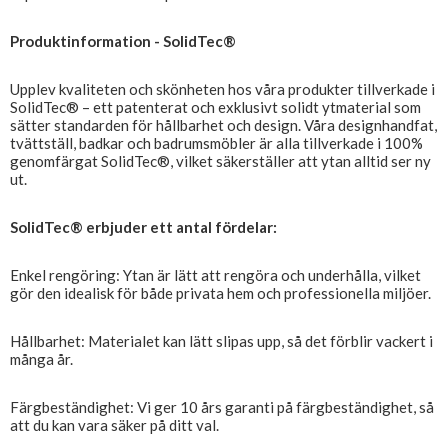
Produktinformation - SolidTec®
Upplev kvaliteten och skönheten hos våra produkter tillverkade i
SolidTec® – ett patenterat och exklusivt solidt ytmaterial som
sätter standarden för hållbarhet och design. Våra designhandfat,
tvättställ, badkar och badrumsmöbler är alla tillverkade i 100%
genomfärgat SolidTec®, vilket säkerställer att ytan alltid ser ny
ut.
SolidTec® erbjuder ett antal fördelar:
Enkel rengöring: Ytan är lätt att rengöra och underhålla, vilket
gör den idealisk för både privata hem och professionella miljöer.
Hållbarhet: Materialet kan lätt slipas upp, så det förblir vackert i
många år.
Färgbeständighet: Vi ger 10 års garanti på färgbeständighet, så
att du kan vara säker på ditt val.