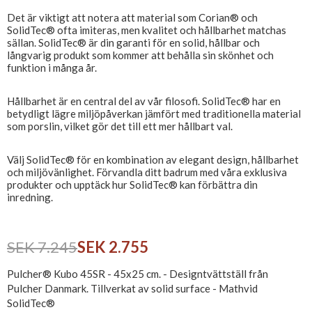
Det är viktigt att notera att material som Corian® och
SolidTec® ofta imiteras, men kvalitet och hållbarhet matchas
sällan. SolidTec® är din garanti för en solid, hållbar och
långvarig produkt som kommer att behålla sin skönhet och
funktion i många år.
Hållbarhet är en central del av vår filosofi. SolidTec® har en
betydligt lägre miljöpåverkan jämfört med traditionella material
som porslin, vilket gör det till ett mer hållbart val.
Välj SolidTec® för en kombination av elegant design, hållbarhet
och miljövänlighet. Förvandla ditt badrum med våra exklusiva
produkter och upptäck hur SolidTec® kan förbättra din
inredning.
SEK 7.245
SEK 2.755
Pulcher® Kubo 45SR - 45x25 cm. - Designtvättställ från
Pulcher Danmark. Tillverkat av solid surface - Mathvid
SolidTec®