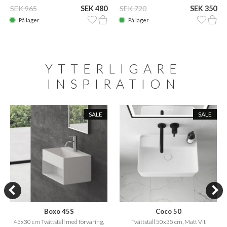
SEK 965
SEK 480
SEK 720
SEK 350
På lager
På lager
YTTERLIGARE
INSPIRATION
SALE
SALE
Boxo 45S
Coco 50
45x30 cm Tvättställ med förvaring,
Tvättställ 50x35 cm, Matt Vit