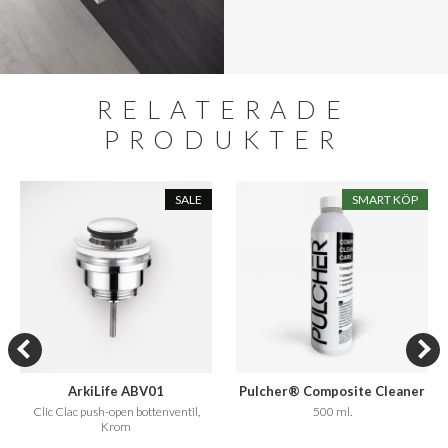
RELATERADE
PRODUKTER
SALE
SMART KÖP
ArkiLife ABV01
Pulcher® Composite Cleaner
Care
Clic Clac push-open bottenventil,
500 ml.
Krom