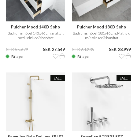
Pulcher Mood 140D Soho
Pulcher Mood 180D Soho
Badrumsmöbel 140x46 cm, mattvit
Badrumsmöbel 180x46 cm, Mathvid
med SolidTec® handfat
m/ SolidTec® handfat
SEK 55.679
SEK 27.549
SEK 64.235
SEK 28.999
På lager
På lager
SALE
SALE
Semplice Rain DeLuxe SRL02
Semplice STB801 S07