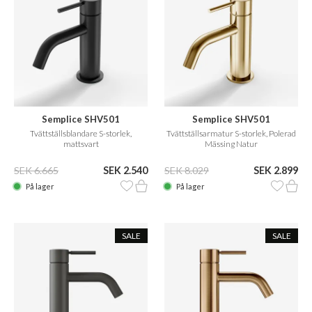
Semplice SHV501
Semplice SHV501
Tvättställsblandare S-storlek,
Tvättställsarmatur S-storlek, Polerad
mattsvart
Mässing Natur
SEK 6.665
SEK 2.540
SEK 8.029
SEK 2.899
På lager
På lager
SALE
SALE