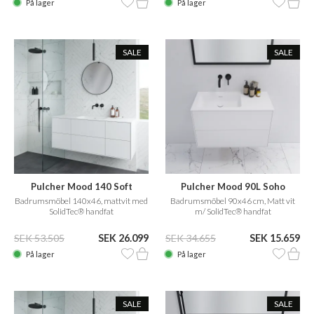
På lager
På lager
SALE
SALE
Pulcher Mood 140 Soft
Pulcher Mood 90L Soho
Badrumsmöbel 140x46, mattvit med
Badrumsmöbel 90x46 cm, Matt vit
SolidTec® handfat
m/ SolidTec® handfat
SEK 53.505
SEK 26.099
SEK 34.655
SEK 15.659
På lager
På lager
SALE
SALE