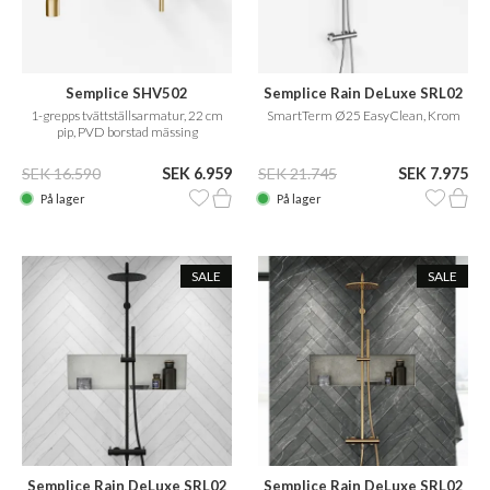
Semplice SHV502
Semplice Rain DeLuxe SRL02
1-grepps tvättställsarmatur, 22 cm
SmartTerm Ø25 EasyClean, Krom
pip, PVD borstad mässing
SEK 16.590
SEK 6.959
SEK 21.745
SEK 7.975
På lager
På lager
SALE
SALE
Semplice Rain DeLuxe SRL02
Semplice Rain DeLuxe SRL02