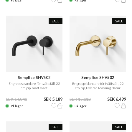
På lager
På lager
SALE
SALE
Semplice SHV502
Semplice SHV502
Engreppsblandare för tvättställ, 22
Engreppsblandare för tvättställ, 22
cm pip, matt svart
cm pip, Polerad Mässing Natur
SEK 14.040
SEK 5.189
SEK 15.312
SEK 6.499
På lager
På lager
SALE
SALE