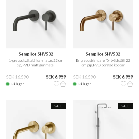
Semplice SHV502
Semplice SHV502
1-grepps tvättställsarmatur, 22 cm
Engreppsblandare för tvättställ, 22
pip, PVD matt gunmetall
cm pip, PVD borstad koppar
SEK 16.590
SEK 6.959
SEK 16.590
SEK 6.959
På lager
På lager
SALE
SALE