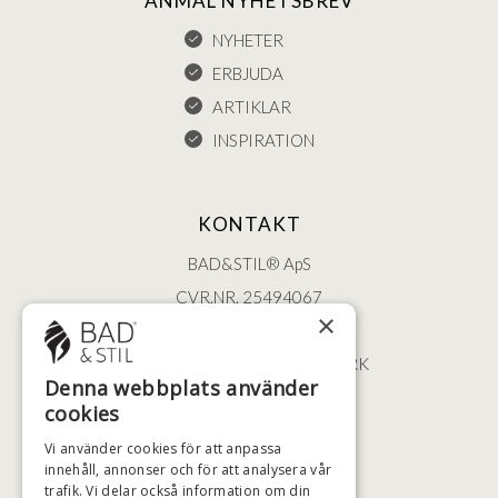
ANMÄL NYHETSBREV
NYHETER
ERBJUDA
ARTIKLAR
INSPIRATION
KONTAKT
BAD&STIL® ApS
CVR.NR. 25494067
×
ØSTERBROGADE 202
2100 KØBENHAVN • DANMARK
Denna webbplats använder
+46 (0)79 008 12 60
cookies
BADSTIL@BADSTIL.SE
Vi använder cookies för att anpassa
innehåll, annonser och för att analysera vår
trafik. Vi delar också information om din