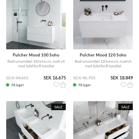
Pulcher Mood 100 Soho
Pulcher Mood 120 Soho
Badrumsmöbel 100x46 cm, matt vit
Badrumsmöbel 120x46 cm, mattvit
med SolidTec® handfat
med SolidTec® handfat
SEK 34.655
SEK 16.675
SEK 41.755
SEK 18.849
På lager
På lager
SALE
SALE