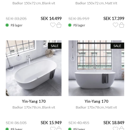
Badkar 150x72 cm, Blank vit
Badkar 150x72 cm, Matt Vit
SEK 33.205
SEK 14.499
SEK 35.959
SEK 17.399
På lager
På lager
SALE
SALE
Yin-Yang 170
Yin-Yang 170
Badkar 170x78 cm, Blank vit
Badkar 170x78 cm, Matt vit
SEK 36.105
SEK 15.949
SEK 40.455
SEK 18.849
På lager
På lager