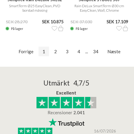
SmartTerm Ø25 EasyClean, PVD
Rain DeLux SmartTerm Ø30 cm
borstad mässing
EasyClean, Wall, Chrome
SEK 28.270
SEK 10.875
SEK 37.030
SEK 17.109
På lager
På lager
Forrige
1
2
3
4
...
34
Næste
Utmärkt 4,7/5
Excellent
Recensioner
2.041
/2025
16/07/2026