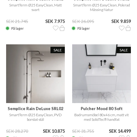
SmartTerm Ø25 EasyClean, Matt
SmartTerm Ø25 EasyClean, Polerad
svart
Mässing Natur
SEK 21.745
SEK 7.975
SEK 26.095
SEK 9.859
På lager
På lager
SALE
SALE
Semplice Rain DeLuxe SRL02
Pulcher Mood 80 Soft
SmartTerm Ø25 EasyClean, PVD
Badrumsmöbel 80x46 cm, matt vit
borstat stål
med SolidTec® handfat
SEK 28.270
SEK 10.875
SEK 31.755
SEK 14.499