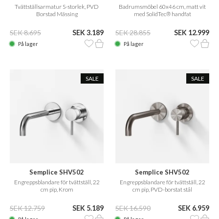
Tvättställsarmatur S-storlek, PVD
Badrumsmöbel 60x46 cm, matt vit
Borstad Mässing
med SolidTec® handfat
SEK 8.695
SEK 3.189
SEK 28.855
SEK 12.999
På lager
På lager
SALE
SALE
Semplice SHV502
Semplice SHV502
Engreppsblandare för tvättställ, 22
Engreppsblandare för tvättställ, 22
cm pip, Krom
cm pip, PVD-borstat stål
SEK 12.759
SEK 5.189
SEK 16.590
SEK 6.959