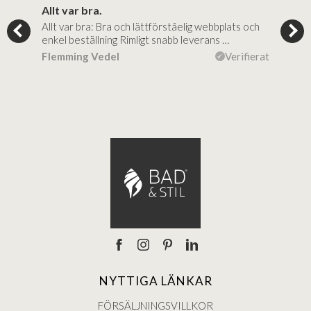
..
Allt var bra.
Jag
Allt var bra: Bra och lättförståelig webbplats och
Jag 
al…
enkel beställning Rimligt snabb leverans …
rikt
ierat
Flemming Vedel
Verifierat
Lou
NYTTIGA LÄNKAR
FÖRSÄLJNINGSVILLKOR