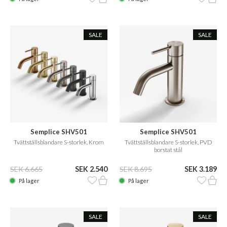
SALE
SALE
Semplice SHV501
Semplice SHV501
Tvättställsblandare S-storlek, Krom
Tvättställsblandare S-storlek, PVD
borstat stål
SEK 6.665
SEK 2.540
SEK 8.695
SEK 3.189
På lager
På lager
SALE
SALE