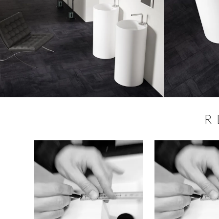
R
SALE