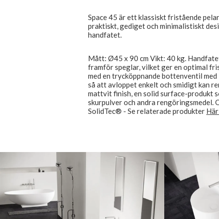
Space 45 är ett klassiskt fristående pel
praktiskt, gediget och minimalistiskt des
handfatet.
Mått: Ø45 x 90 cm Vikt: 40 kg. Handfatet
framför speglar, vilket ger en optimal fr
med en trycköppnande bottenventil med 
så att avloppet enkelt och smidigt kan re
mattvit finish, en solid surface-produkt 
skurpulver och andra rengöringsmedel. O
SolidTec® - Se relaterade produkter
Här 