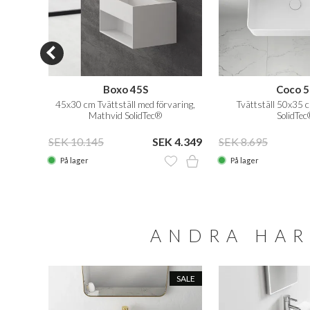
Boxo 45S
Coco 5
olidTec®
45x30 cm Tvättställ med förvaring,
Tvättställ 50x35 c
Mathvid SolidTec®
SolidTec
 5.655
SEK 10.145
SEK 4.349
SEK 8.695
På lager
På lager
ANDRA HAR
SALE
SALE