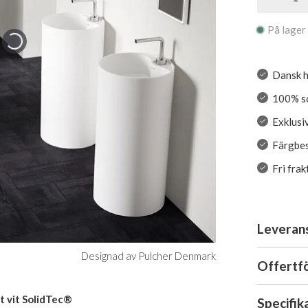
På lager
Dansk h
100% so
Exklusiv
Färgbes
Fri fra
Leveran
Designad av Pulcher Denmark
Offertf
t vit SolidTec®
Specifik