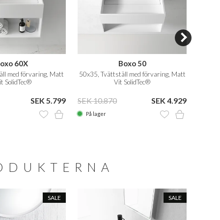
oxo 60X
Boxo 50
ll med förvaring, Matt
50x35, Tvättställ med förvaring, Matt
50x30 
t SolidTec®
Vit SolidTec®
SEK 5.799
SEK 10.870
SEK 4.929
SEK 8
På lager
På la
RODUKTERNA
SALE
SALE