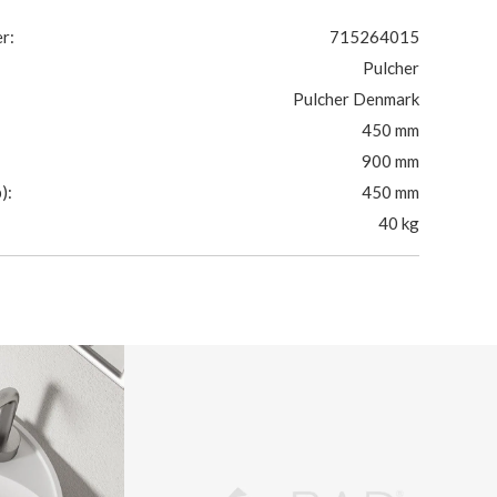
r:
715264015
Pulcher
Pulcher Denmark
450 mm
900 mm
):
450 mm
40 kg