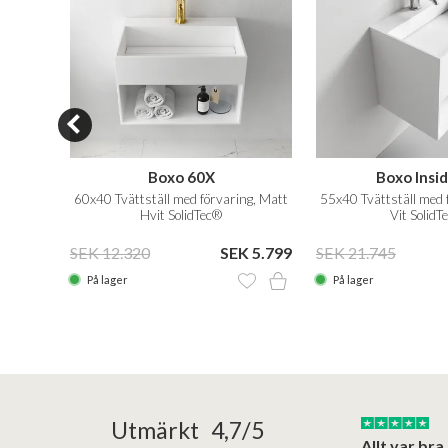
Boxo 60X
Boxo Insi
lidTec®
60x40 Tvättställ med förvaring, Matt
55x40 Tvättställ med 
Hvit SolidTec®
Vit SolidT
 2.609
SEK 12.320
SEK 5.799
SEK 21.745
På lager
På lager
25/05/2025
30/03/2025
Utmärkt 4,7/5
a in i slutet
Bad&stil var väldigt lätt att arbeta med...
Allt var bra.