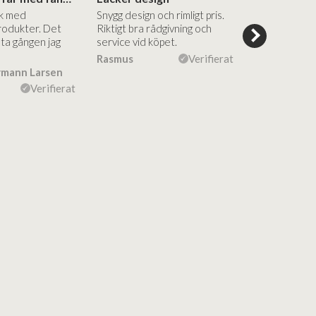
ik med
Snygg design och rimligt pris.
Trevliga och
rodukter. Det
Riktigt bra rådgivning och
hjälpsamma a
sta gången jag
service vid köpet.
vägledning på
Vacker desig
Rasmus
Verifierat
rmann Larsen
Ulla Konner
Verifierat