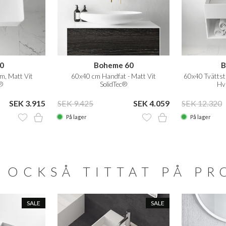
0
Boheme 60
B
m, Matt Vit
60x40 cm Handfat - Matt Vit
60x40 Tvättstä
®
SolidTec®
Hvi
SEK 3.915
SEK 9.425
SEK 4.059
SEK 12.320
På lager
På lager
 OCKSÅ TITTAT PÅ P
SALE
SALE