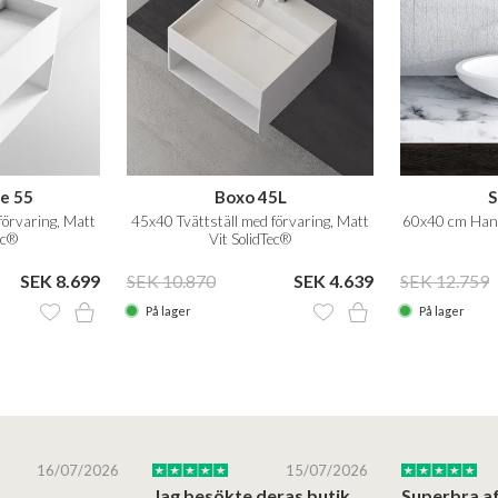
de 55
Boxo 45L
S
förvaring, Matt
45x40 Tvättställ med förvaring, Matt
60x40 cm Handf
ec®
Vit SolidTec®
SEK 8.699
SEK 10.870
SEK 4.639
SEK 12.759
På lager
På lager
16/07/2026
15/07/2026
Jag besökte deras butik på Østerbro.