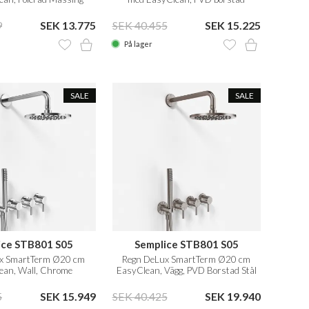
Natur
mässing
9
SEK 13.775
SEK 40.455
SEK 15.225
På lager
SALE
SALE
ice STB801 S05
Semplice STB801 S05
ux SmartTerm Ø20 cm
Regn DeLux SmartTerm Ø20 cm
ean, Wall, Chrome
EasyClean, Vägg, PVD Borstad Stål
5
SEK 15.949
SEK 40.425
SEK 19.940