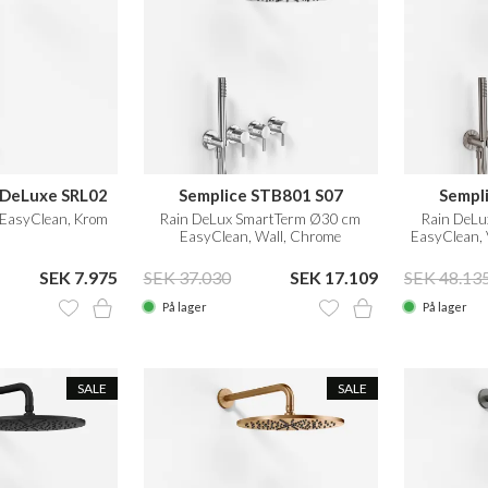
 DeLuxe SRL02
Semplice STB801 S07
Sempl
EasyClean, Krom
Rain DeLux SmartTerm Ø30 cm
Rain DeL
EasyClean, Wall, Chrome
EasyClean, 
SEK 7.975
SEK 37.030
SEK 17.109
SEK 48.13
På lager
På lager
SALE
SALE