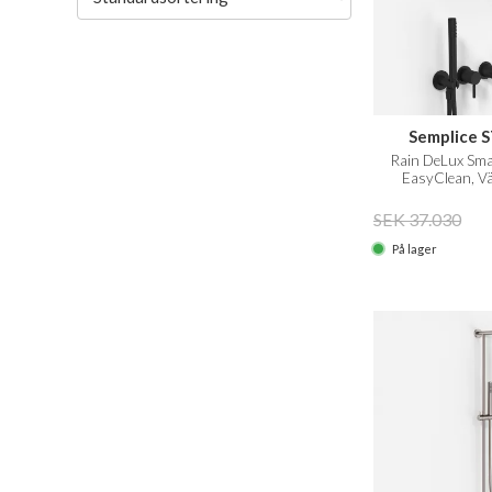
Semplice 
Rain DeLux Sm
EasyClean, Vä
SEK 37.030
På lager