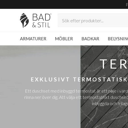
ARMATURER
MÖBLER
BADKAR
BELYSNI
TE
EXKLUSIVT TERMOSTATISK
Ett duschset med inbyggd termostat är ett nöje i varda
rinna ner över dig. Att välja ett termostatiskt duschset ä
inbyggda och frila