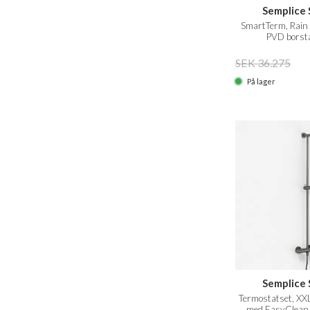
Semplice 
SmartTerm, Rain
PVD borst
SEK 36.275
På lager
Semplice 
Termostatset, XX
med EasyClean