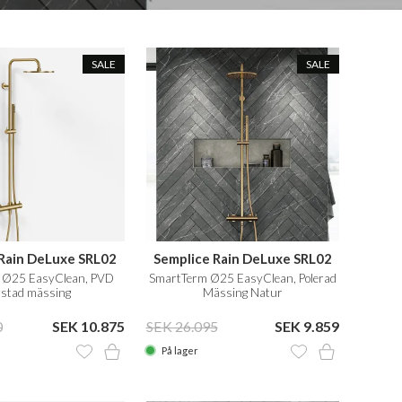
SALE
SALE
 Rain DeLuxe SRL02
Semplice Rain DeLuxe SRL02
 Ø25 EasyClean, PVD
SmartTerm Ø25 EasyClean, Polerad
rstad mässing
Mässing Natur
0
SEK 10.875
SEK 26.095
SEK 9.859
På lager