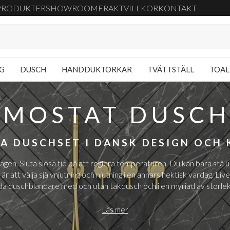
PRODUKTER
SHOWROOM
FRAKT
VILLKOR
KONTAKT
NG
DUSCH
HANDDUKTORKAR
TVÄTTSTÄLL
TOAL
RMOSTAT DUSCH
A DUSCHSET I DANSK DESIGN OCH
gen. Sluta slösa tid på att reglera temperaturen. Du kan bara stå 
r att välja självnjutning och njutning i en annars hektisk vardag. Live
gda duschblandare med och utan takdusch och i en myriad av storle
Läs mer