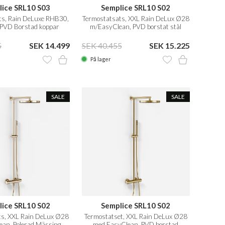
lice SRL10 S03
Semplice SRL10 S02
ts, Rain DeLuxe RHB30,
Termostatsats, XXL Rain DeLux Ø28
 PVD Borstad koppar
m/EasyClean, PVD borstat stål
5
SEK 14.499
SEK 40.455
SEK 15.225
På lager
SALE
SALE
lice SRL10 S02
Semplice SRL10 S02
ts, XXL Rain DeLux Ø28
Termostatset, XXL Rain DeLux Ø28
an, Polerad Mässing
med EasyClean, PVD borstad