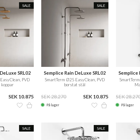
SALE
SALE
 DeLuxe SRL02
Semplice Rain DeLuxe SRL02
Semplice
EasyClean, PVD
SmartTerm Ø25 EasyClean, PVD
SmartTerm
 koppar
borstat stål
Ma
SEK 10.875
SEK 28.270
SEK 10.875
SEK 28.27
På lager
På lager
SALE
SALE