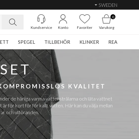
SWEDEN
0
Kundservice
Konto
Favoriter
Varukorg
ETT
SPEGEL
TILLBEHÖR
KLINKER
REA
SET
 KOMPROMISSLÖS KVALITET
under de härliga varma vattenstrålarna och låta vattnet
t är för kort för för kallt vatten. Här kan du välja mellan
kar och utföranden.