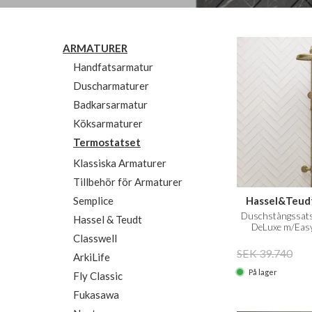
ARMATURER
Handfatsarmatur
Duscharmaturer
Badkarsarmatur
Köksarmaturer
Termostatset
Klassiska Armaturer
Tillbehör för Armaturer
Hassel&Teud
Semplice
Duschstångssats
Hassel & Teudt
DeLuxe m/Easy
Classwell
Mässin
SEK 39.740
ArkiLife
På lager
Fly Classic
Fukasawa