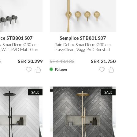
ice STB801 S07
Semplice STB801 S07
ux SmartTerm Ø30 cm
Rain DeLux SmartTerm Ø30 cm
, Wall, PVD Matt Gun
EasyClean, Vägg, PVD Borstad
Metal
Mässing
5
SEK 20.299
SEK 48.133
SEK 21.750
På lager
SALE
SALE