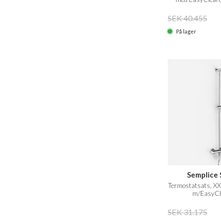
Me
SEK 40.455
På lager
Semplice 
Termostatsats, X
m/EasyCl
SEK 31.175