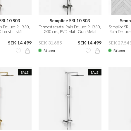
SRL10 S03
Semplice SRL10 S03
Semp
in DeLuxe RHB30,
Termostatsats, Rain DeLuxe RHB30,
Semplice SRL
 borstat stål
Ø30 cm., PVD Matt Gun Metal
Rain DeLuxe
SEK 14.499
SEK 31.685
SEK 14.499
SEK 27.54
På lager
På lager
SALE
SALE