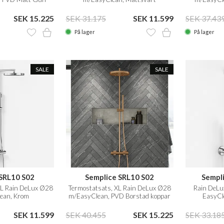
tal
SEK 15.225
SEK 31.175
SEK 11.599
SEK 37.43
På lager
På lager
SALE
SALE
SRL10 S02
Semplice SRL10 S02
Sempl
XL Rain DeLux Ø28
Termostatsats, XL Rain DeLux Ø28
Rain DeL
ean, Krom
m/EasyClean, PVD Borstad koppar
EasyCl
SEK 11.599
SEK 40.455
SEK 15.225
SEK 33.18