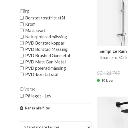
Färg
Borstat rostfritt stål
Krom
Matt svart
Naturpolerad mässing
PVD Borstad koppar
PVD Borstad Mässing
Semplice Rain
PVD Brushed Gunmetal
SmartTerm Ø25 
PVD Matt Gun Metal
PVD polerad mässing
SEK 21.745
PVD-borstat stål
På lager
Diverse
På laget - Lev
Rensa alla filter