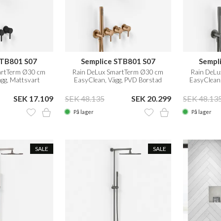
STB801 S07
Semplice STB801 S07
Sempl
artTerm Ø30 cm
Rain DeLux SmartTerm Ø30 cm
Rain DeL
gg, Mattsvart
EasyClean, Vägg, PVD Borstad
EasyClean
Koppar
SEK 17.109
SEK 48.135
SEK 20.299
SEK 48.13
På lager
På lager
SALE
SALE