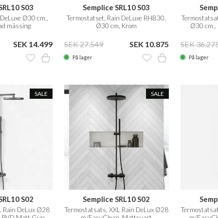
SRL10 S03
Semplice SRL10 S03
Semp
 DeLuxe Ø30 cm.,
Termostatset, Rain DeLuxe RHB30,
Termostatsa
ad mässing
Ø30 cm, Krom
Ø30 cm.,
SEK 14.499
SEK 27.549
SEK 10.875
SEK 36.27
På lager
På lager
SALE
SALE
SRL10 S02
Semplice SRL10 S02
Semp
L Rain DeLux Ø28
Termostatsats, XXL Rain DeLux Ø28
Termostatsa
, PVD Matt Gun
m/EasyClean, Mattsvart
m/EasyCle