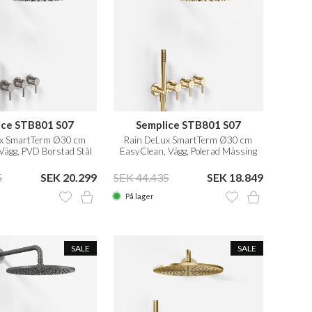
ice STB801 S07
Semplice STB801 S07
ux SmartTerm Ø30 cm
Rain DeLux SmartTerm Ø30 cm
Vägg, PVD Borstad Stål
EasyClean, Vägg, Polerad Mässing
Natur
5
SEK 20.299
SEK 44.435
SEK 18.849
På lager
SALE
SALE