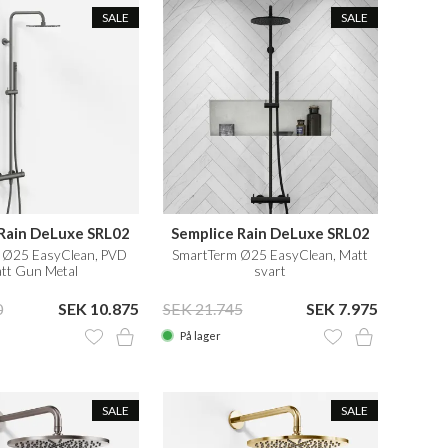
SALE
SALE
 Rain DeLuxe SRL02
Semplice Rain DeLuxe SRL02
 Ø25 EasyClean, PVD
SmartTerm Ø25 EasyClean, Matt
tt Gun Metal
svart
0
SEK 10.875
SEK 21.745
SEK 7.975
På lager
SALE
SALE