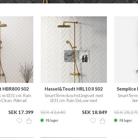
t HBR800 S02
Hassel&Teudt HRL10 II S02
Semplice
 m/Ø31 cm. Rain
SmartTerm duschstångsset med
SmartTerm
Clean, Polerad
Ø31 cm. Rain DeLuxe med
bo
g Natur
EasyClean, Polerad Mässing Natur
SEK 17.399
SEK 43.640
SEK 18.849
SEK 28.27
På lager
På lager