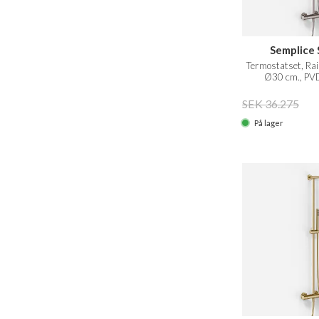
Semplice 
Termostatset, Ra
Ø30 cm., PVD
SEK 36.275
På lager