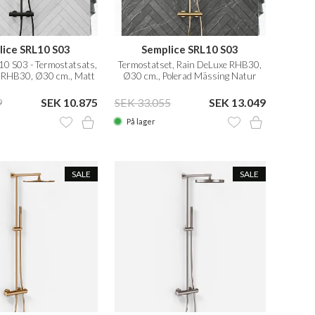
lice SRL10 S03
Semplice SRL10 S03
10 S03 - Termostatsats,
Termostatset, Rain DeLuxe RHB30,
 RHB30, Ø30 cm., Matt
Ø30 cm., Polerad Mässing Natur
svart
9
SEK 10.875
SEK 33.055
SEK 13.049
På lager
SALE
SALE