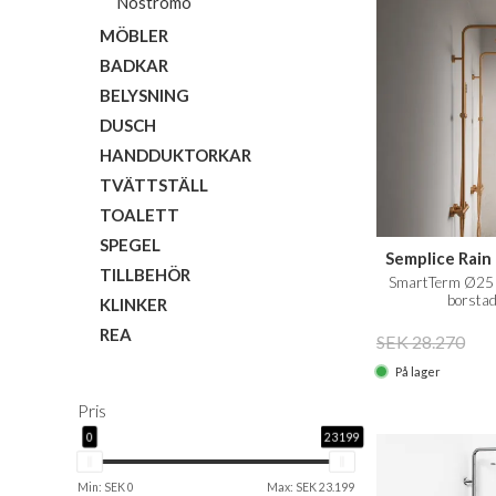
Nostromo
MÖBLER
BADKAR
BELYSNING
DUSCH
HANDDUKTORKAR
TVÄTTSTÄLL
TOALETT
SPEGEL
Semplice Rain
TILLBEHÖR
SmartTerm Ø25 
borstad
KLINKER
REA
SEK 28.270
På lager
Pris
0
23199
Min: SEK 0
Max: SEK 23.199