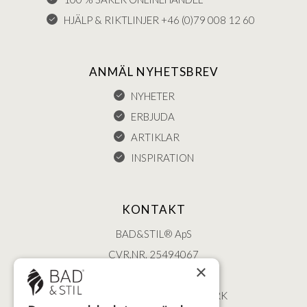
HJÄLP & RIKTLINJER +46 (0)79 008 12 60
ANMÄL NYHETSBREV
NYHETER
ERBJUDA
ARTIKLAR
INSPIRATION
KONTAKT
BAD&STIL® ApS
CVR.NR. 25494067
×
ØSTERBROGADE 202
2100 KØBENHAVN • DANMARK