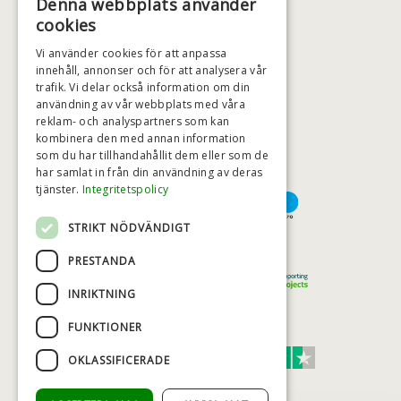
Denna webbplats använder
+46 (0)79 008 12 60
cookies
BADSTIL@BADSTIL.SE
Vi använder cookies för att anpassa
innehåll, annonser och för att analysera vår
trafik. Vi delar också information om din
användning av vår webbplats med våra
HÖGSTA KREDITVÄRDIGHET
reklam- och analyspartners som kan
kombinera den med annan information
som du har tillhandahållit dem eller som de
har samlat in från din användning av deras
BETALNINGSALTERNATIV
tjänster.
Integritetspolicy
STRIKT NÖDVÄNDIGT
TRYGG OCH SÄKER E-HANDEL
PRESTANDA
INRIKTNING
FUNKTIONER
TRUST SCORE 4,7
OKLASSIFICERADE
Excellent