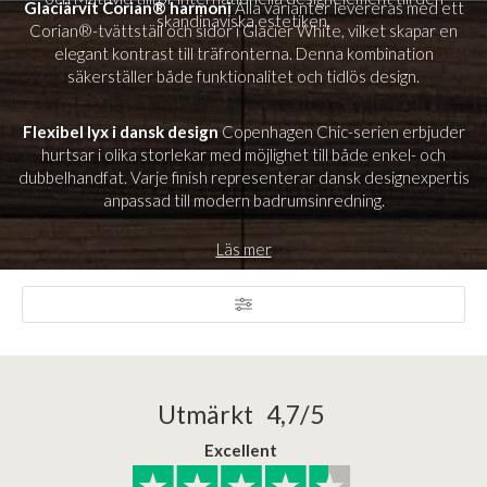
Glaciärvit Corian® harmoni
Alla varianter levereras med ett
skandinaviska estetiken.
Corian®-tvättställ och sidor i Glacier White, vilket skapar en
elegant kontrast till träfronterna. Denna kombination
säkerställer både funktionalitet och tidlös design.
Flexibel lyx i dansk design
Copenhagen Chic-serien erbjuder
hurtsar i olika storlekar med möjlighet till både enkel- och
dubbelhandfat. Varje finish representerar dansk designexpertis
anpassad till modern badrumsinredning.
Läs mer
Utmärkt 4,7/5
Excellent