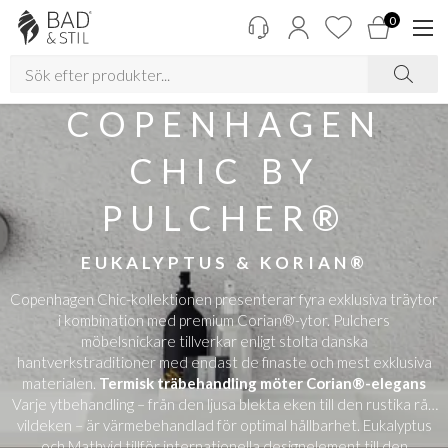
0
COPENHAGEN
CHIC BY
PULCHER®
EUKALYPTUS & KORIAN®
Copenhagen Chic-kollektionen presenterar fyra exklusiva träytor
i kombination med premium Corian®-ytor. Pulchers
möbelsnickare tillverkar enligt stolta danska
hantverkstraditioner med endast de finaste och mest exklusiva
materialen.
Termisk träbehandling möter Corian®-elegans
Varje ytbehandling – från den ljusa blekta eken till den rustika råa
vildeken – är värmebehandlad för optimal hållbarhet. Eukalyptus
och Mathvid tillför internationella designelement till den