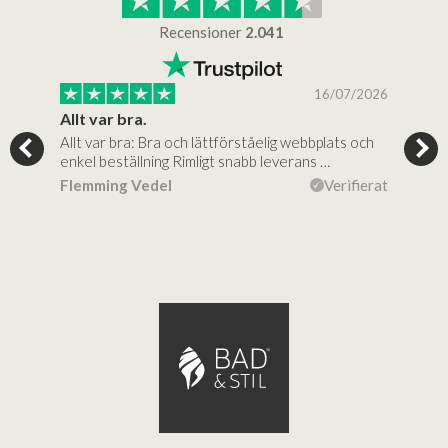
Recensioner
2.041
/2025
16/07/2026
..
Allt var bra.
Jag
Allt var bra: Bra och lättförståelig webbplats och
Jag 
al…
enkel beställning Rimligt snabb leverans …
rikt
ierat
Flemming Vedel
Verifierat
Lou