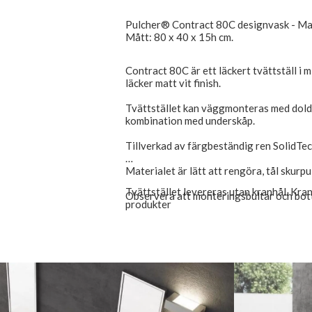
Pulcher® Contract 80C designvask - Ma
Mått: 80 x 40 x 15h cm.
Contract 80C är ett läckert tvättställ i m
läcker matt vit finish.
Tvättstället kan väggmonteras med dolda 
kombination med underskåp.
Tillverkad av färgbeständig ren SolidTe
Materialet är lätt att rengöra, tål skur
Tvättstället levereras utan kranhål. Kran
Observera att monteringsbultar och bott
produkter