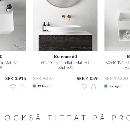
0
Boheme 60
B
m, Matt Vit
60x40 cm Handfat - Matt Vit
60x40 Tvättstä
®
SolidTec®
Hvi
SEK 3.915
SEK 9.425
SEK 4.059
SEK 12.320
På lager
På lager
 OCKSÅ TITTAT PÅ P