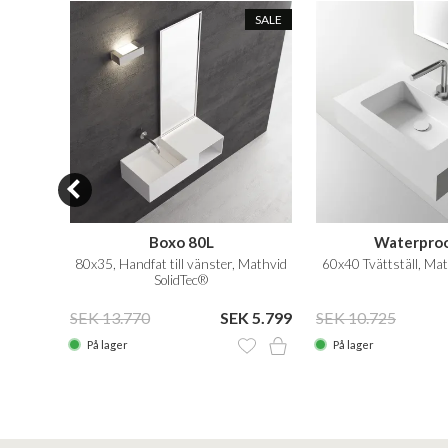
SALE
SALE
Boxo 80L
Waterproo
lidTec®
80x35, Handfat till vänster, Mathvid
60x40 Tvättställ, Matt
SolidTec®
 2.609
SEK 13.770
SEK 5.799
SEK 10.725
På lager
På lager