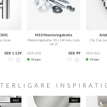
ADS01
M10 Monteringsbolte
Arki
ås, krom
Monteringsbultar 10 x 140 mm. (sats
Clic Clac pu
om 2)
SEK 1.129
SEK 205
SEK 99
SEK 965
På lager
På lager
TERLIGARE INSPIRAT
SALE
SALE