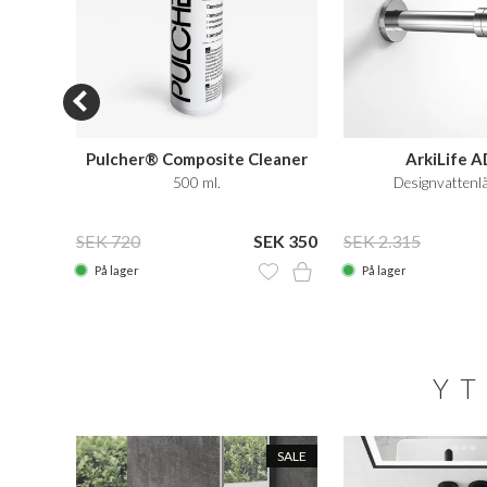
Pulcher® Composite Cleaner
ArkiLife 
Care
tt vit
500 ml.
Designvattenl
27.549
SEK 720
SEK 350
SEK 2.315
På lager
På lager
YT
SALE
SALE