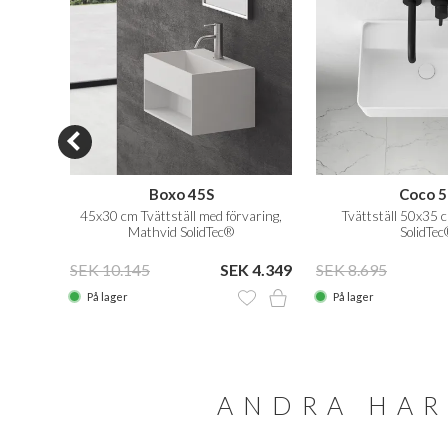
Boxo 45S
Coco 5
lidTec®
45x30 cm Tvättställ med förvaring,
Tvättställ 50x35 c
Mathvid SolidTec®
SolidTec
 4.059
SEK 10.145
SEK 4.349
SEK 8.695
På lager
På lager
ANDRA HAR