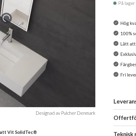
På lager
Hög kva
100% so
Lätt at
Exklusiv
Färgbe
Fri lev
Leveran
Designad av Pulcher Denmark
Offertf
att Vit SolidTec®
Teknisk 