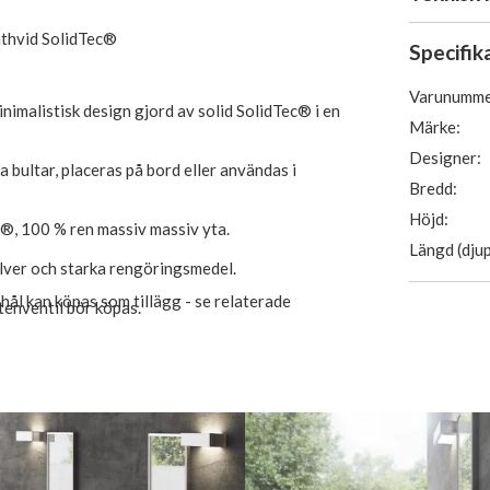
thvid SolidTec®
Specifik
Varunumme
inimalistisk design gjord av solid SolidTec® i en
Märke:
Designer:
bultar, placeras på bord eller användas i
Bredd:
Höjd:
c®, 100 % ren massiv massiv yta.
Längd (djup
pulver och starka rengöringsmedel.
hål kan köpas som tillägg - se relaterade
enventil bör köpas.