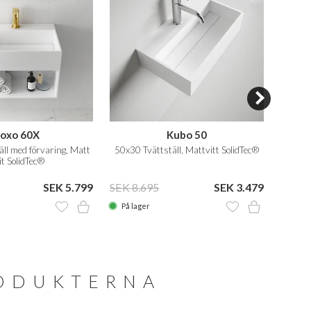
oxo 60X
Kubo 50
ll med förvaring, Matt
50x30 Tvättställ, Mattvitt SolidTec®
50x35, 
t SolidTec®
SEK 5.799
SEK 8.695
SEK 3.479
SEK 1
På lager
På la
RODUKTERNA