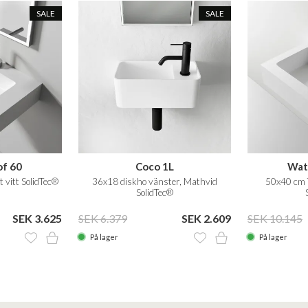
SALE
SALE
f 60
Coco 1L
Wat
 vitt SolidTec®
36x18 diskho vänster, Mathvid
50x40 cm T
SolidTec®
SEK 3.625
SEK 6.379
SEK 2.609
SEK 10.145
På lager
På lager