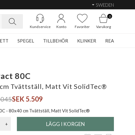
SWEDEN
0
Kundservice
Konto
Favoriter
Varukorg
ETT
SPEGEL
TILLBEHÖR
KLINKER
REA
act 80C
cm Tvättställ, Matt Vit SolidTec®
.045
SEK 5.509
0C - 80x40 cm Tvättställ, Matt Vit SolidTec®
+