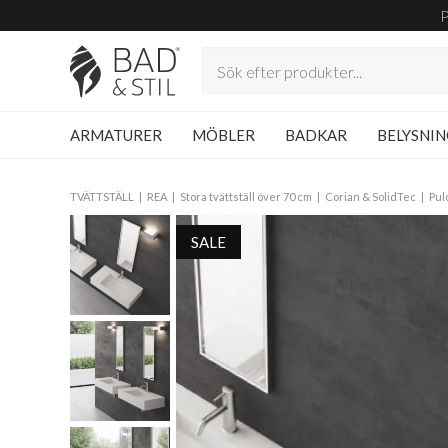
ARMATURER
MÖBLER
BADKAR
BELYSNI
TVÄTTSTÄLL
REA
Stora tvättställ över 70 cm
Corian & SolidTec
Pul
SALE