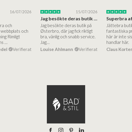
16/07/2026
15/07/2026
Jag besökte deras butik på Østerbro.
Bra och
Jag besökte deras butik på
Jättebra but
g webbplats och
Østerbro, där jag fick riktigt
fantastiska p
ing Rimligt
bra, vänlig och snabb service.
här är inte si
ns …
Jag…
handlar här.
edel
Verifierat
Louise Ahlmann
Verifierat
Claus Korte