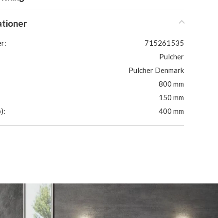
ationer
r:
715261535
Pulcher
Pulcher Denmark
800 mm
150 mm
):
400 mm