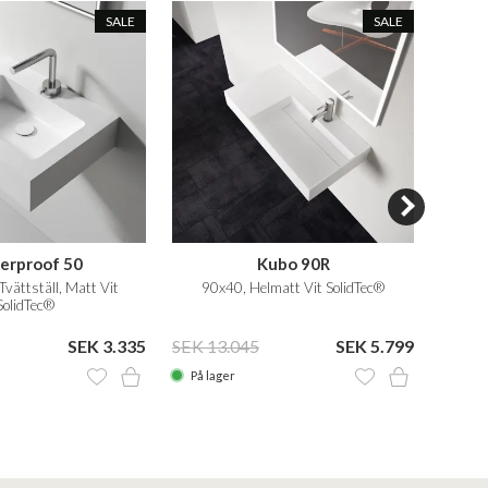
SALE
SALE
erproof 50
Kubo 90R
vättställ, Matt Vit
90x40, Helmatt Vit SolidTec®
45x40 
SolidTec®
SEK 3.335
SEK 13.045
SEK 5.799
SEK 1
På lager
På la