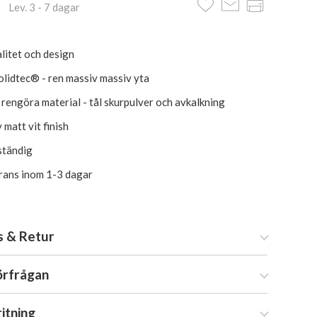
 Lev. 3 - 7 dagar
litet och design
lidtec® - ren massiv massiv yta
t rengöra material - tål skurpulver och avkalkning
 matt vit finish
ständig
erans inom 1-3 dagar
s & Retur
örfrågan
ritning