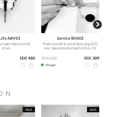
Life ABV01
Service BHS02
sh-open bottenventil,
Professionellt kranhål Borrning Ø32
Prof
Krom
mm, Specialmonteringshål (t.ex. för
Vola)
SEK 480
SEK 620
SEK 389
SEK 6
På lager
På la
ION
SALE
SALE