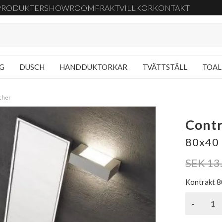
PRODUKTER
SHOWROOM
FRAKT
VILLKOR
KONTAKT
NG
DUSCH
HANDDUKTORKAR
TVÄTTSTÄLL
TOAL
cher
Contr
80x40 
SEK 13
Kontrakt 8
-