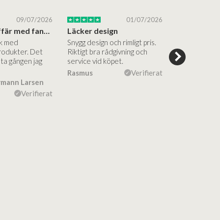
09/07/2026
01/07/2026
Superbra affär med fantastiska produkter
Läcker design
ik med
Snygg design och rimligt pris.
Trevliga och
rodukter. Det
Riktigt bra rådgivning och
hjälpsamma a
sta gången jag
service vid köpet.
vägledning på
Vacker desig
Rasmus
Verifierat
rmann Larsen
Ulla Konner
Verifierat