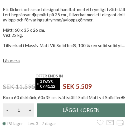
Ett läckert och smart designat handfat, med ett rymligt tvättställ
i ett begränsat djupmått på 35 cm., tillverkat med ett elegant dolt
avlopp och förvaringsutrymme/avloppsgömmer.
Mått: 60 x 35 x 26 cm.
Vikt 22 kg.
Tillverkad i Massiv Matt Vit SolidTec®, 100 % ren solid solid yta.
Elegant, enkel och lätt att rengöra, tål skurpulver och starka
Läs mera
rengöringsmedel.
Diskbänken levereras utan kranhål. Kranhål kan köpas tillägg - se
relaterade produkter
OFFER ENDS IN
3 DAYS,
SEK 11.595
SEK 5.509
Monteringsbultar, vattenlås och bottenventil bör köpas separat
07:41:11
- Se relaterade produkter
Boxo 60 diskbänk, 60x35 cm tvättställ i Solid Matt vit SolidTec®
-
+
På lager Lev. 3 - 7 dagar