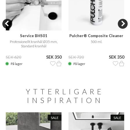
Service BHS01
Pulcher® Composite Cleaner
Care
Professionellt kranhål Ø35 mm,
500 ml.
Standard kranhål
SEK 620
SEK 350
SEK 720
SEK 350
På lager
På lager
YTTERLIGARE
INSPIRATION
SALE
SALE