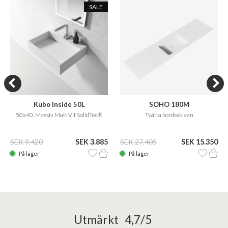
SALE
Kubo Inside 50L
SOHO 180M
50x40, Massiv Matt Vit SolidTec®
Tvätta bordsskivan
SEK 9.420
SEK 3.885
SEK 27.405
SEK 15.350
På lager
På lager
Utmärkt 4,7/5