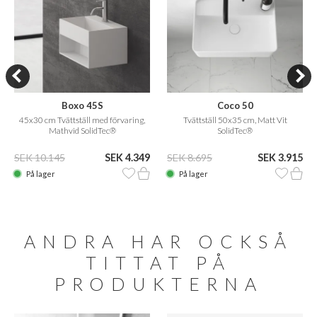
Boxo 45S
Coco 50
45x30 cm Tvättställ med förvaring,
Tvättställ 50x35 cm, Matt Vit
Mathvid SolidTec®
SolidTec®
SEK 10.145
SEK 4.349
SEK 8.695
SEK 3.915
På lager
På lager
ANDRA HAR OCKSÅ
TITTAT PÅ
PRODUKTERNA