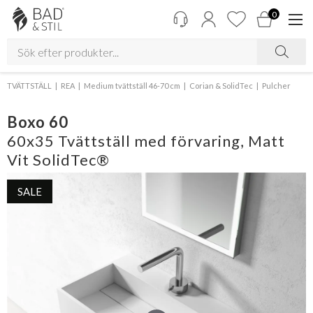
0
TVÄTTSTÄLL
REA
Medium tvättställ 46-70 cm
Corian & SolidTec
Pulcher
Boxo 60
60x35 Tvättställ med förvaring, Matt
Vit SolidTec®
SALE