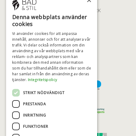
×
ØSTERBROGADE 202
2100 KØBENHAVN • DANMARK
Denna webbplats använder
+46 (0)79 008 12 60
cookies
BADSTIL@BADSTIL.SE
Vi använder cookies för att anpassa
innehåll, annonser och för att analysera vår
trafik. Vi delar också information om din
HÖGSTA KREDITVÄRDIGHET
användning av vår webbplats med våra
reklam- och analyspartners som kan
kombinera den med annan information
som du har tillhandahållit dem eller som de
har samlat in från din användning av deras
BETALNINGSALTERNATIV
tjänster.
Integritetspolicy
STRIKT NÖDVÄNDIGT
TRYGG OCH SÄKER E-HANDEL
PRESTANDA
INRIKTNING
FUNKTIONER
TRUST SCORE 4,7