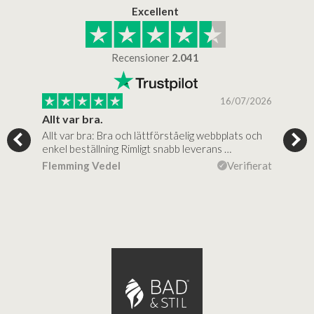
Excellent
Recensioner
2.041
/2025
16/07/2026
..
Allt var bra.
Jag
Allt var bra: Bra och lättförståelig webbplats och
Jag 
al…
enkel beställning Rimligt snabb leverans …
rikt
ierat
Flemming Vedel
Verifierat
Lou