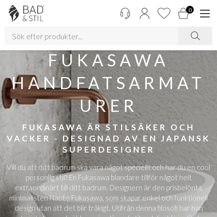
0
FUKASAWA
HANDFATSARMAT
URER
FUKASAWA ÄR STILSÄKER OCH
VACKER - DESIGNAD AV EN JAPANSK
SUPERDESIGNER
Vill du att ditt badrum ska vara något speciellt och har du en cool
personlig stil? En Fukasawa blandare tillför något helt
extraordinärt till ditt badrum. Designern är den prisbelönta
minimalisten Naoto Fukasawa, som skapar enkel och funktionell
design utan att det blir tråkigt. Utifrån denna filosofi har han