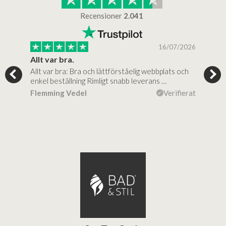
Recensioner
2.041
/2025
16/07/2026
..
Allt var bra.
Jag
Allt var bra: Bra och lättförståelig webbplats och
Jag 
al…
enkel beställning Rimligt snabb leverans …
rikt
ierat
Flemming Vedel
Verifierat
Lou