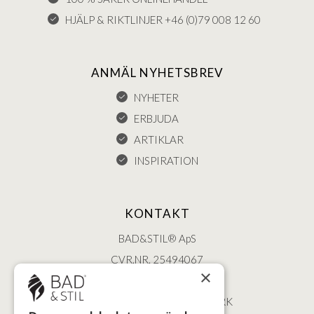
HJÄLP & RIKTLINJER +46 (0)79 008 12 60
ANMÄL NYHETSBREV
NYHETER
ERBJUDA
ARTIKLAR
INSPIRATION
KONTAKT
BAD&STIL® ApS
CVR.NR. 25494067
×
ØSTERBROGADE 202
2100 KØBENHAVN • DANMARK