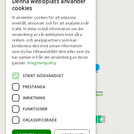
Denna webbplats använder
+46 (0)79 008 12 60
cookies
BADSTIL@BADSTIL.SE
Vi använder cookies för att anpassa
innehåll, annonser och för att analysera vår
trafik. Vi delar också information om din
användning av vår webbplats med våra
HÖGSTA KREDITVÄRDIGHET
reklam- och analyspartners som kan
kombinera den med annan information
som du har tillhandahållit dem eller som de
har samlat in från din användning av deras
BETALNINGSALTERNATIV
tjänster.
Integritetspolicy
STRIKT NÖDVÄNDIGT
TRYGG OCH SÄKER E-HANDEL
PRESTANDA
INRIKTNING
FUNKTIONER
TRUST SCORE 4,7
OKLASSIFICERADE
Excellent