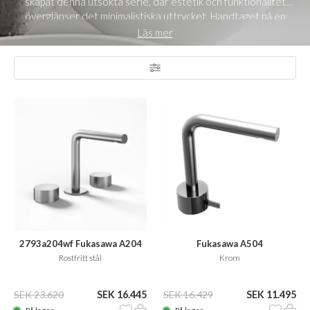
skapat denna utsökta serie, där estetik och funktionalitet
överglänser det minimalistiska uttrycket. Handtaget på en
Fukasawa-kran påminner om formerna som finns på en
Läs mer
stereoanläggning och pipen är smal, elegant och strömlinjeformad,
vilket ger kranen ett exklusivt och sofistikerat utseende som
passar alla tvättställ. Se hela vår Fukasawa-serie
här
Se alla våra
tvättställsblandare
här
Se alla våra tvättställsbänkar
här
2793a204wf Fukasawa A204
Fukasawa A504
Rostfritt stål
Krom
SEK 23.620
SEK 16.445
SEK 16.429
SEK 11.495