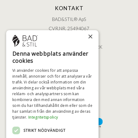
KONTAKT
BAD&STIL® ApS
CVR.NR. 25494067
×
ØSTERBROGADE 202
2100 KØBENHAVN • DANMARK
Denna webbplats använder
+46 (0)79 008 12 60
cookies
BADSTIL@BADSTIL.SE
Vi använder cookies för att anpassa
innehåll, annonser och för att analysera vår
trafik. Vi delar också information om din
användning av vår webbplats med våra
HÖGSTA KREDITVÄRDIGHET
reklam- och analyspartners som kan
kombinera den med annan information
som du har tillhandahållit dem eller som de
har samlat in från din användning av deras
BETALNINGSALTERNATIV
tjänster.
Integritetspolicy
STRIKT NÖDVÄNDIGT