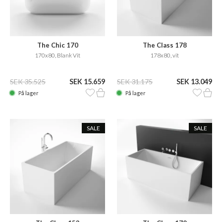
The Chic 170
The Class 178
170x80, Blank Vit
178x80, vit
SEK 35.525
SEK 15.659
SEK 31.175
SEK 13.049
På lager
På lager
SALE
SALE