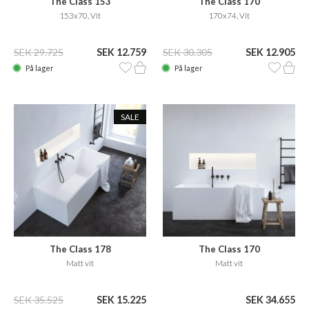
The Class 153
The Class 170
153x70, Vit
170x74, Vit
SEK 29.725
SEK 12.759
SEK 30.305
SEK 12.905
På lager
På lager
SALE
The Class 178
The Class 170
Matt vit
Matt vit
SEK 35.525
SEK 15.225
SEK 34.655