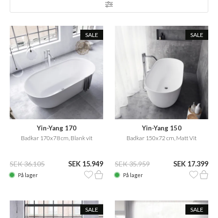
SALE
SALE
Yin-Yang 170
Yin-Yang 150
Badkar 170x78 cm, Blank vit
Badkar 150x72 cm, Matt Vit
SEK 36.105
SEK 15.949
SEK 35.959
SEK 17.399
På lager
På lager
SALE
SALE