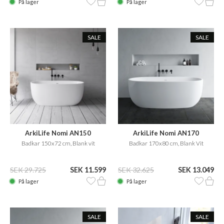
På lager
På lager
SALE
SALE
ArkiLife Nomi AN150
ArkiLife Nomi AN170
Badkar 150x72 cm, Blank vit
Badkar 170x80 cm, Blank Vit
SEK 29.725
SEK 11.599
SEK 32.625
SEK 13.049
På lager
På lager
SALE
SALE