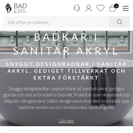
0
BADKAR I
SANITÄR AKRYL
SNYGGT DESIGNBADKAR I SANITÄR
AKRYL, GEDIGET TILLVERKAT OCH
EXTRA FÖRSTÄRKT
Snygga designbadkar i massiv blank vit sanitetsakryl, gediget
gjorda och extra förstärkta överallt. Framstår som skulpturell och
inbjuder till egenvård, tidlös design med smal eller bred kant som
matchar moderna och neoklassiska sanitetsgods.
Läs mer