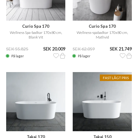
Curio Spa 170
Curio Spa 170
Wellness Spa-badkar 170x80 cm,
Wellness-spabadkar 170x80 cm,
Blank Vit
Mathvid
SEK 55.825
SEK 20.009
SEK 62.059
SEK 21.749
På lager
På lager
FAST LÅGT PRIS
Takai 170
Takai 150