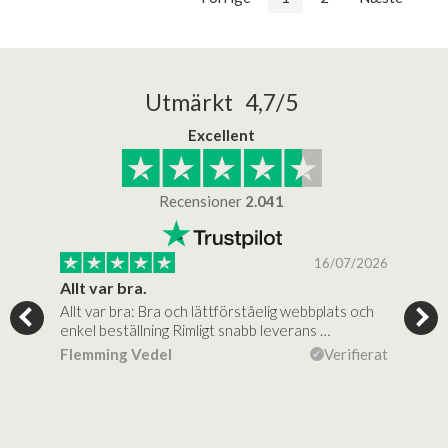
Utmärkt 4,7/5
Excellent
Recensioner
2.041
/2026
16/07/2026
Allt var bra.
Jag
Allt var bra: Bra och lättförståelig webbplats och
Jag 
d
enkel beställning Rimligt snabb leverans …
rikt
Flemming Vedel
Verifierat
Lou
ierat