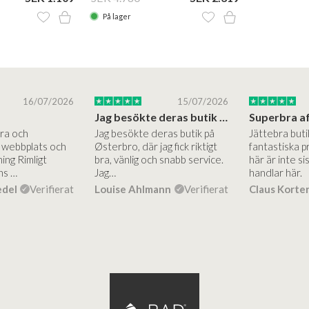
På lager
16/07/2026
15/07/2026
Jag besökte deras butik på Østerbro.
Bra och
Jag besökte deras butik på
Jättebra but
g webbplats och
Østerbro, där jag fick riktigt
fantastiska p
ing Rimligt
bra, vänlig och snabb service.
här är inte si
ns …
Jag…
handlar här.
edel
Verifierat
Louise Ahlmann
Verifierat
Claus Korte