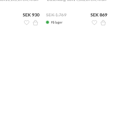
SEK 930
SEK 1.769
SEK 869
På lager