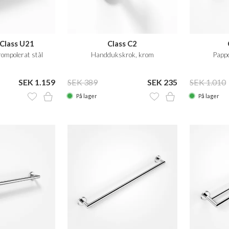
Class U21
Class C2
ompolerat stål
Handdukskrok, krom
Pappe
SEK 1.159
SEK 389
SEK 235
SEK 1.010
På lager
På lager