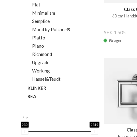
Flat
Class
Minimalism
60 cm Handdu
Semplice
Mond by Pulcher®
SEK 1.505
Piatto
På lager
Plano
Richmond
Upgrade
Working
Hassel&Teudt
KLINKER
REA
Pris
230
2319
Clas
Pappershål