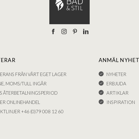
TERAR
ANMÄL NYHET
VERANS FRÅN VÅRT EGET LAGER
NYHETER
NE, MOMS/TULL INGÅR
ERBJUDA
S ÅTERBETALNINGSPERIOD
ARTIKLAR
KER ONLINEHANDEL
INSPIRATION
KTLINJER +46 (0)79 008 12 60