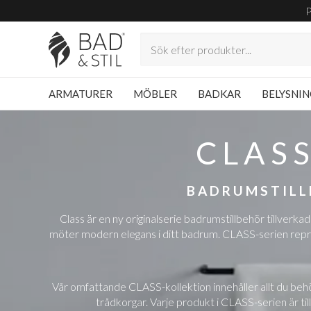
ARMATURER
MÖBLER
BADKAR
BELYSNI
CLAS
BADRUMSTILL
Class är en ny originalserie badrumstillbehör tillver
möter modern elegans i ditt badrum. CLASS-serien repres
Vår omfattande CLASS-kollektion innehåller allt du beh
trådkorgar. Varje produkt i CLASS-serien är ti