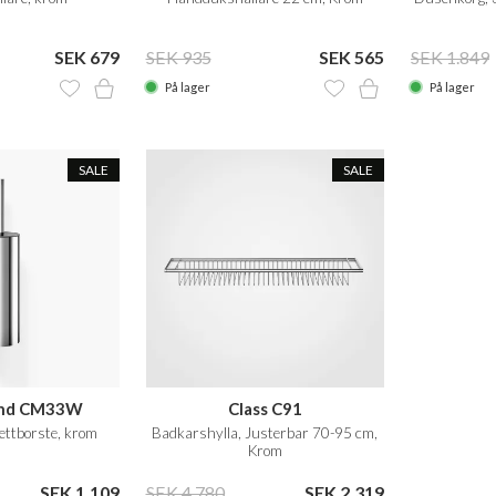
SEK 679
SEK 935
SEK 565
SEK 1.849
På lager
På lager
SALE
SALE
ond CM33W
Class C91
ettborste, krom
Badkarshylla, Justerbar 70-95 cm,
Krom
SEK 1.109
SEK 4.780
SEK 2.319