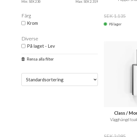
Min: SEK 230
Max: SEK 2.319
Färg
SEK 1.135
Krom
På lager
Diverse
På laget - Lev
Rensa alla filter
Class / M
Vägghängd toal
SEK 2.095