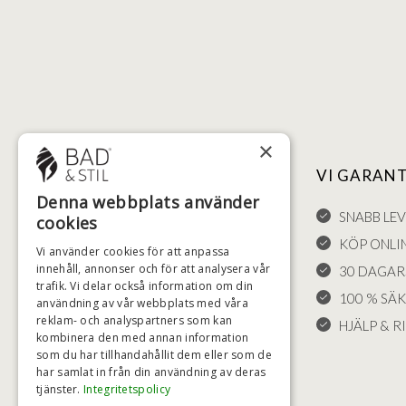
×
NYTTIGA LÄNKAR
VI GARAN
Denna webbplats använder
FÖRSÄLJNINGSVILLKOR
SNABB LE
cookies
LEVERANS OCH RETURER
KÖP ONLI
Vi använder cookies för att anpassa
innehåll, annonser och för att analysera vår
ÅNGRÄTT
30 DAGAR
trafik. Vi delar också information om din
KLAGOMÅL
100 % SÄ
användning av vår webbplats med våra
reklam- och analyspartners som kan
FRAKT
HJÄLP & RI
kombinera den med annan information
COOKIE-INSTÄLLNINGAR
som du har tillhandahållit dem eller som de
har samlat in från din användning av deras
tjänster.
Integritetspolicy