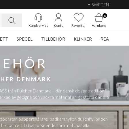
SWEDEN
0
Kundservice
Konto
Favoriter
Varukorg
ETT
SPEGEL
TILLBEHÖR
KLINKER
REA
BEHÖR
CHER DENMARK
CLASS från Pulcher Danmark – där dansk designtradition
rkad av gedigna och vackra material enligt stolta danska
borstar, pappershållare, badkarshyllor, duschhyllor och
arhet och ett tidlöst utseende som matchar alla