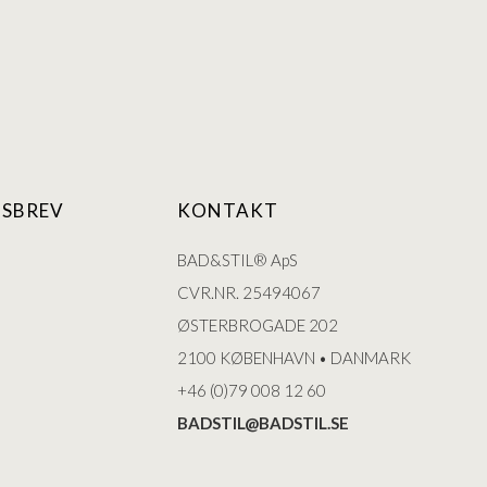
SBREV
KONTAKT
BAD&STIL® ApS
CVR.NR. 25494067
ØSTERBROGADE 202
2100 KØBENHAVN • DANMARK
+46 (0)79 008 12 60
BADSTIL@BADSTIL.SE