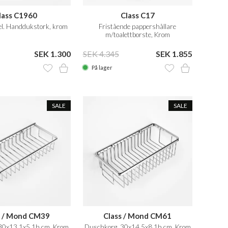
lass C1960
Class C17
l. Handdukstork, krom
Fristående pappershållare
m/toalettborste, Krom
SEK 1.300
SEK 4.345
SEK 1.855
På lager
SALE
SALE
s / Mond CM39
Class / Mond CM61
30x13,1x5,1h cm, Krom
Duschkorg, 30x14,5x8,1h cm, Krom