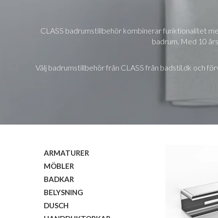
CLASS badrumstillbehör kombinerar funktionalitet med e
badrum. Med 10 års g
Välj badrumstillbehör från CLASS från badstil.dk och för
ARMATURER
MÖBLER
BADKAR
BELYSNING
DUSCH