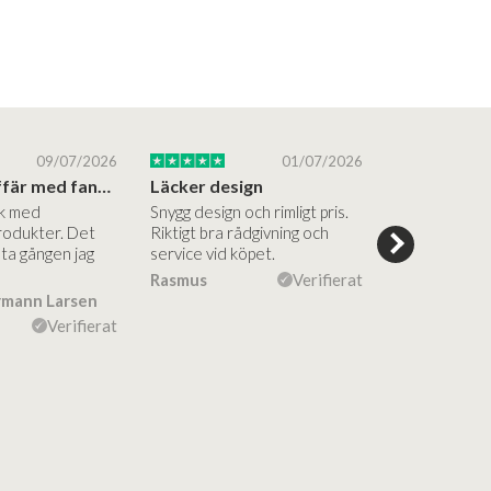
09/07/2026
01/07/2026
Superbra affär med fantastiska produkter
Läcker design
ik med
Snygg design och rimligt pris.
Trevliga och
rodukter. Det
Riktigt bra rådgivning och
hjälpsamma a
sta gången jag
service vid köpet.
vägledning på
Vacker desig
Rasmus
Verifierat
rmann Larsen
Ulla Konner
Verifierat