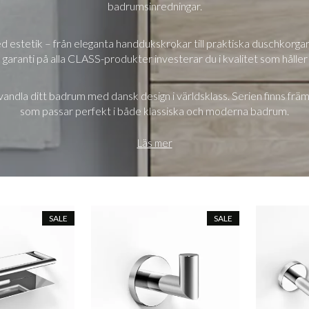
badrumsinredningar.
stetik – från eleganta handdukskrokar till praktiska duschkorgar, 
aranti på alla CLASS-produkter investerar du i kvalitet som håller
vandla ditt badrum med dansk design i världsklass. Serien finns främ
som passar perfekt i både klassiska och moderna badrum.
Läs mer
SALE
SALE