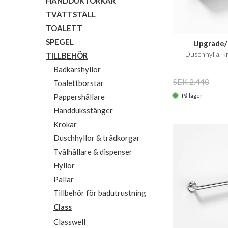
HANDDUKTORKAR
TVÄTTSTÄLL
TOALETT
SPEGEL
Upgrade/
Duschhylla, kr
TILLBEHÖR
Badkarshyllor
SEK 2.440
Toalettborstar
På lager
Pappershållare
Handduksstänger
Krokar
Duschhyllor & trådkorgar
Tvålhållare & dispenser
Hyllor
Pallar
Tillbehör för badutrustning
Class
Classwell