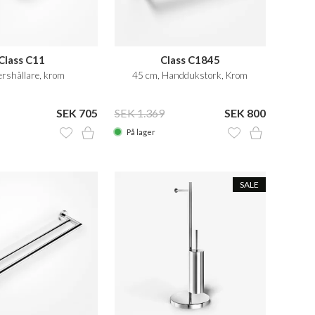
Class C11
Class C1845
rshållare, krom
45 cm, Handdukstork, Krom
SEK 705
SEK 1.369
SEK 800
På lager
SALE