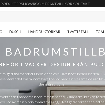
PRODUKTER
SHOWROOM
FRAKT
VILLKOR
KONTAKT
NG
DUSCH
HANDDUKTORKAR
TVÄTTSTÄLL
TOAL
S BADRUMSTILL
BEHÖR I VACKER DESIGN FRÅN PUL
kade av gedigna material. Upplev den exklusiva badtillbehörsserien 
enterar det bästa inom badtillbehör med sin eleganta design tillve
designtraditioner.
över för det moderna badrummet: handdukshängare, krokar, toalett
llverkad av massiv förkromad mässing, vilket garanterar både hållb