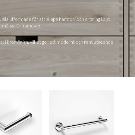
alla utformade för att skapa harmoni och ordning i ditt
 i många år framöver.
st i kromfinish, vilket ger ett modernt och rent utseende