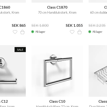
 C1860
Class C1870
C
kstork, Krom
70 cm Handdukstork, Krom
60 cm dubbe
SEK 865
SEK 1.800
SEK 1.055
SEK 2.235
På lager
På lager
SALE
s C12
Class C10
Clas
lare, krom
Handdukshållare 22 cm, Krom
Duschkorg, 