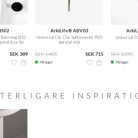
HS02
ArkiLife® ABV03
Arki
ål Borrning Ø32
Universal Clic Clac bottenventil, PVD
Universal Cl
hål (t.ex. för
borstat stål
SEK 389
SEK 1.425
SEK 715
SEK 1.090
På lager
På lager
TERLIGARE INSPIRAT