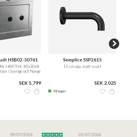
udt HSB02-30761
Semplice SSP2615
 för HBR704, 40x30x8
15 cm pip, matt svart
22 c
ation i Sverige och Norge
SEK 5.799
SEK 2.025
På lager
På la
09/07/2026
01/07/2026