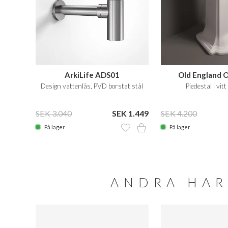
ArkiLife ADS01
Old England 
Design vattenlås, PVD borstat stål
Piedestal i vitt
SEK 3.040
SEK 1.449
SEK 4.200
På lager
På lager
ANDRA HAR