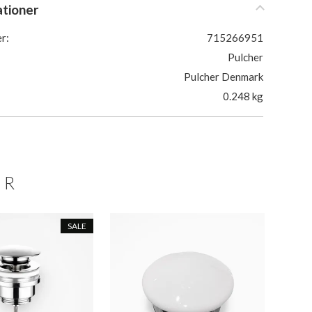
ationer
r:
715266951
Pulcher
Pulcher Denmark
0.248 kg
ER
SALE