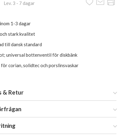
 Lev. 3 - 7 dagar
 inom 1-3 dagar
och stark kvalitet
d till dansk standard
t; universal bottenventil för diskbänk
 för corian, solidtec och porslinsvaskar
s & Retur
örfrågan
ritning