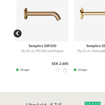
Semplice SSP200
Semplice S
Pip 20 cm, PVD Borstad Koppar
Pip 22 cm, Naturpo
 1.880
SEK 2.605
På lager
På lager
25/05/2025
30/03/2025
Utmärkt 4,7/5