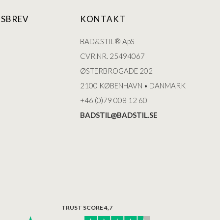
SBREV
KONTAKT
BAD&STIL® ApS
CVR.NR. 25494067
ØSTERBROGADE 202
2100 KØBENHAVN • DANMARK
+46 (0)79 008 12 60
BADSTIL@BADSTIL.SE
TRUST SCORE 4,7