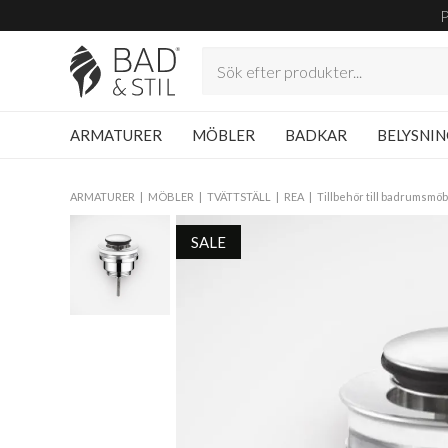
ARMATURER
MÖBLER
BADKAR
BELYSNI
ARMATURER
MÖBLER
TVÄTTSTÄLL
REA
Tillbehör till badrumsmöb
SALE