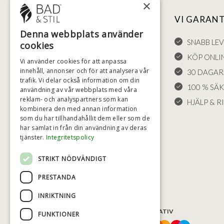
×
NYTTIGA LÄNKAR
VI GARAN
Denna webbplats använder
FÖRSÄLJNINGSVILLKOR
SNABB LE
cookies
LEVERANS OCH RETURER
KÖP ONLI
Vi använder cookies för att anpassa
innehåll, annonser och för att analysera vår
ÅNGRÄTT
30 DAGAR
trafik. Vi delar också information om din
KLAGOMÅL
100 % SÄ
användning av vår webbplats med våra
reklam- och analyspartners som kan
FRAKT
HJÄLP & RI
kombinera den med annan information
COOKIE-INSTÄLLNINGAR
som du har tillhandahållit dem eller som de
har samlat in från din användning av deras
tjänster.
Integritetspolicy
STRIKT NÖDVÄNDIGT
PRESTANDA
INRIKTNING
BETALNINGSALTERNATIV
FUNKTIONER