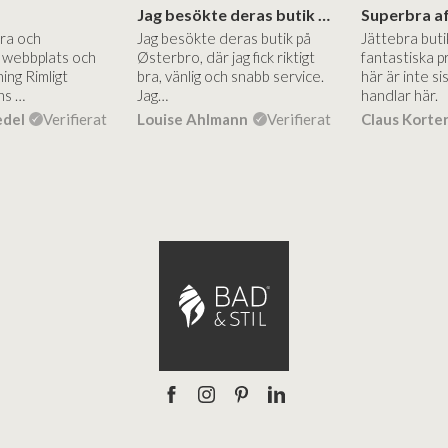
Jag besökte deras butik på Østerbro.
Bra och
Jag besökte deras butik på
Jättebra but
g webbplats och
Østerbro, där jag fick riktigt
fantastiska p
ing Rimligt
bra, vänlig och snabb service.
här är inte si
ns …
Jag…
handlar här.
edel
Verifierat
Louise Ahlmann
Verifierat
Claus Korte