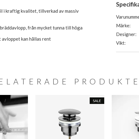
Specifik
i kraftig kvalitet, tillverkad av massiv
Varunumme
Märke:
n bräddavlopp, från mycket tunna till höga
Designer:
t avloppet kan hållas rent
Vikt:
ELATERADE PRODUKT
SALE