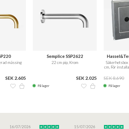
SP220
Semplice SSP2622
Hassel&Te
lerad mässing
22 cm pip, Krom
Säkerhetsbox
cm, För install
SEK 2.605
SEK 2.025
SEK 8.690
På lager
På lager
16/07/2026
15/07/2026