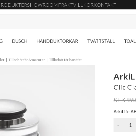
PRODUKTER
SHOWROOM
FRAKT
VILLKOR
KONTAKT
NG
DUSCH
HANDDUKTORKAR
TVÄTTSTÄLL
TOAL
ler
Tillbehör för Armaturer
Tillbehör för handfat
ArkiL
Clic C
SEK 96
ArkiLife A
-