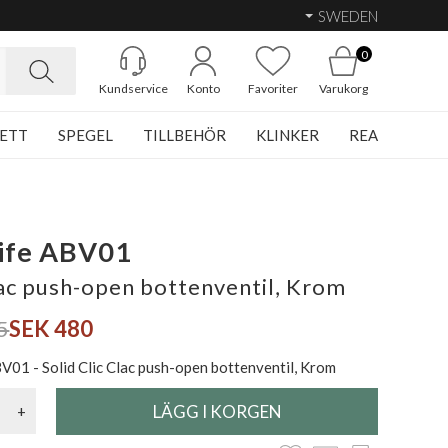
SWEDEN
0
Kundservice
Konto
Favoriter
Varukorg
ETT
SPEGEL
TILLBEHÖR
KLINKER
REA
ife ABV01
lac push-open bottenventil, Krom
5
SEK 480
BV01 - Solid Clic Clac push-open bottenventil, Krom
+