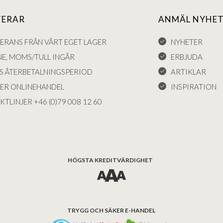
TERAR
ANMÄL NYHET
VERANS FRÅN VÅRT EGET LAGER
NYHETER
NE, MOMS/TULL INGÅR
ERBJUDA
S ÅTERBETALNINGSPERIOD
ARTIKLAR
KER ONLINEHANDEL
INSPIRATION
KTLINJER +46 (0)79 008 12 60
HÖGSTA KREDITVÄRDIGHET
TRYGG OCH SÄKER E-HANDEL