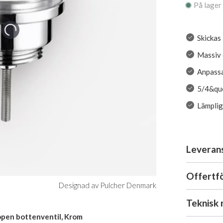
På lager
Skickas
Massiv 
Anpassa
5/4&quo
Lämplig
Leveran
Offertf
Designad av Pulcher Denmark
Teknisk 
-open bottenventil, Krom