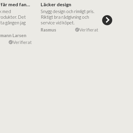
Superbra affär med fantastiska produkter
Läcker design
ik med
Snygg design och rimligt pris.
Trevliga och
rodukter. Det
Riktigt bra rådgivning och
hjälpsamma a
sta gången jag
service vid köpet.
vägledning på
Vacker desig
Rasmus
Verifierat
rmann Larsen
Ulla Konner
Verifierat