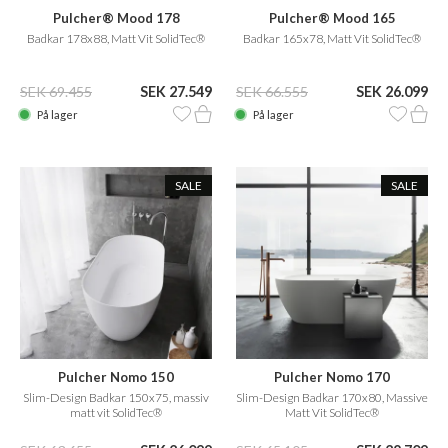
Pulcher® Mood 178
Pulcher® Mood 165
Badkar 178x88, Matt Vit SolidTec®
Badkar 165x78, Matt Vit SolidTec®
SEK 69.455
SEK 27.549
SEK 66.555
SEK 26.099
På lager
På lager
SALE
SALE
Pulcher Nomo 150
Pulcher Nomo 170
Slim-Design Badkar 150x75, massiv
Slim-Design Badkar 170x80, Massive
matt vit SolidTec®
Matt Vit SolidTec®