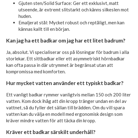
Gjuten sten/Solid Surface: Ger ett exklusivt, matt
utseende, är extremt slitstarkt och känns silkeslen mot
huden.
Emaljerat stål: Mycket robust och reptåligt, men kan
kännas kallt till en början.
Kan jag ha ett badkar om jag har ett litet badrum?
Ja, absolut. Vi specialiserar oss på lösningar för badrum i alla
storlekar. Ett sittbadkar eller ett asymmetriskt hörnbadkar
kan ofta passa in där utrymmet är begränsat utan att
kompromissa med komforten.
Hur mycket vatten använder ett typiskt badkar?
Ett vanligt badkar rymmer vanligtvis mellan 150 och 200 liter
vatten. Kom dock ihåg att din kropp tränger undan en del av
vattnet, så du fyller det sällan till brädden. Om du vill spara
vatten kan du välja en modell med ergonomisk design som
kräver mindre vatten för att täcka din kropp.
Kräver ett badkar särskilt underhåll?