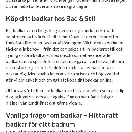
och starka priser året runt. Många modeller finns också i lager
och är redo för leverans inom några dagar.
Köp ditt badkar hos Bad & Stil
Ett badkar är en långsiktig investering som kan öka både
komforten och värdet i ditt hem. Oavsett om du letar efter
funktionalitet eller lyx har vi lösningen. Vårt breda sortiment
täcker alla behov – från det kompakta sit-in-badkaret till det
rymliga stora badkaret med dusch och det avancerade
badkaret med spa. Du kan enkelt navigera i vårt urval, filtrera
efter storlek, pris och funktion och hitta det badkar som
passar dig. Med snabb leverans, bra priser och hög kvalitet
gör vi det enkelt och tryggt att köpa ditt badkar online.
Utforska vårt utbud av badkar och hitta modellen som ger dig
daglig komfort och vardagslyx. Om du har några frågor
hjälper vår kundtjänst dig gärna vidare.
Vanliga frågor om badkar – Hitta rätt
badkar för ditt badrum