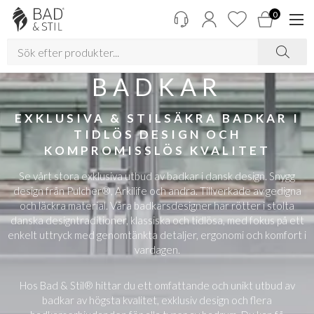
0
BADKAR
EXKLUSIVA & STILSÄKRA BADKAR I
TIDLÖS DESIGN OCH
KOMPROMISSLÖS KVALITET
Se vårt stora exklusiva utbud av badkar i dansk design. Snygg
design från Pulcher®, Arkilife och andra. Tillverkade av gedigna
och läckra material. Våra badkarsdesigner har rötter i stolta
danska designtraditioner, klassiska och tidlösa, med fokus på ett
enkelt uttryck med genomtänkta detaljer, ergonomi och komfort i
vardagen.
Hos Bad & Stil® hittar du ett omfattande och unikt utbud av
badkar av högsta kvalitet, exklusiv design och flera