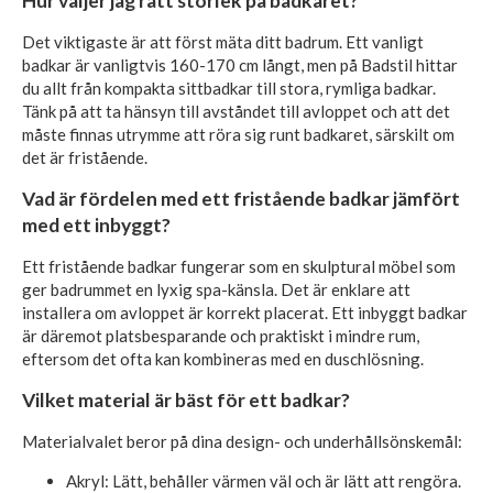
Hur väljer jag rätt storlek på badkaret?
Det viktigaste är att först mäta ditt badrum. Ett vanligt
badkar är vanligtvis 160-170 cm långt, men på Badstil hittar
du allt från kompakta sittbadkar till stora, rymliga badkar.
Tänk på att ta hänsyn till avståndet till avloppet och att det
måste finnas utrymme att röra sig runt badkaret, särskilt om
det är fristående.
Vad är fördelen med ett fristående badkar jämfört
med ett inbyggt?
Ett fristående badkar fungerar som en skulptural möbel som
ger badrummet en lyxig spa-känsla. Det är enklare att
installera om avloppet är korrekt placerat. Ett inbyggt badkar
är däremot platsbesparande och praktiskt i mindre rum,
eftersom det ofta kan kombineras med en duschlösning.
Vilket material är bäst för ett badkar?
Materialvalet beror på dina design- och underhållsönskemål:
Akryl: Lätt, behåller värmen väl och är lätt att rengöra.