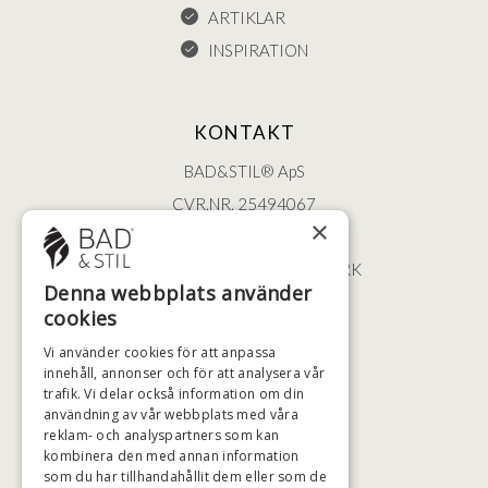
ARTIKLAR
INSPIRATION
KONTAKT
BAD&STIL® ApS
CVR.NR. 25494067
×
ØSTERBROGADE 202
2100 KØBENHAVN • DANMARK
Denna webbplats använder
+46 (0)79 008 12 60
cookies
BADSTIL@BADSTIL.SE
Vi använder cookies för att anpassa
innehåll, annonser och för att analysera vår
trafik. Vi delar också information om din
användning av vår webbplats med våra
HÖGSTA KREDITVÄRDIGHET
reklam- och analyspartners som kan
kombinera den med annan information
som du har tillhandahållit dem eller som de