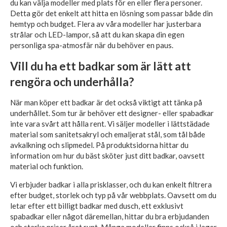
du kan välja modeller med plats för en eller flera personer.
Detta gör det enkelt att hitta en lösning som passar både din
hemtyp och budget. Flera av våra modeller har justerbara
strålar och LED-lampor, så att du kan skapa din egen
personliga spa-atmosfär när du behöver en paus.
Vill du ha ett badkar som är lätt att
rengöra och underhålla?
När man köper ett badkar är det också viktigt att tänka på
underhållet. Som tur är behöver ett designer- eller spabadkar
inte vara svårt att hålla rent. Vi säljer modeller i lättstädade
material som sanitetsakryl och emaljerat stål, som tål både
avkalkning och slipmedel. På produktsidorna hittar du
information om hur du bäst sköter just ditt badkar, oavsett
material och funktion.
Vi erbjuder badkar i alla prisklasser, och du kan enkelt filtrera
efter budget, storlek och typ på vår webbplats. Oavsett om du
letar efter ett billigt badkar med dusch, ett exklusivt
spabadkar eller något däremellan, hittar du bra erbjudanden