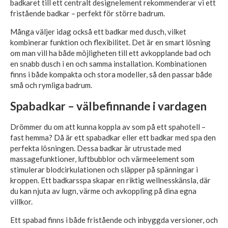
badkaret till ett centralt designelement rekommenderar vi ett
fristående badkar – perfekt för större badrum.
Många väljer idag också ett badkar med dusch, vilket
kombinerar funktion och flexibilitet. Det är en smart lösning
om man vill ha både möjligheten till ett avkopplande bad och
en snabb dusch i en och samma installation. Kombinationen
finns i både kompakta och stora modeller, så den passar både
små och rymliga badrum.
Spabadkar – välbefinnande i vardagen
Drömmer du om att kunna koppla av som på ett spahotell –
fast hemma? Då är ett spabadkar eller ett badkar med spa den
perfekta lösningen. Dessa badkar är utrustade med
massagefunktioner, luftbubblor och värmeelement som
stimulerar blodcirkulationen och släpper på spänningar i
kroppen. Ett badkarsspa skapar en riktig wellnesskänsla, där
du kan njuta av lugn, värme och avkoppling på dina egna
villkor.
Ett spabad finns i både fristående och inbyggda versioner, och