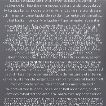
badkarserbjudanden för alla typer av badrum. Du kan få
fristående kar, lejontass-kar inbyggnadskar, runda kar, ovala och
fyrkantiga kar, små och stora kar. Vi har badkar i flera prisklasser
och många kampanjerbjudanden så du hittar enkelt ett snyggt och
billigt badkar hos oss. Vi erbjuder 4 typer av material: sanitär
akryl, gjutjärn och kompositmaterialen SolidTec® och Corian®,
Oavsett om du behöver ett elegant, klassiskt badkar, ett
som alla är lätta att rengöra. Våra badkar inbjuder dig till den
exklusivt lyxbadkar för flera personer eller ett
ultimata egenvården och njutning och vi betonar den ultimata
utrymmesbesparande sittbadkar så har vi ett stort utbud av
badupplevelsen för att skämma bort dina sinnen. Badkaren har
designbadkar till attraktiva priser och även våra billiga badkar kan
alla ett mycket estetiskt utseende, de är vackra att se på,
tillföra precis rätt funktionalitet och en vacker look till ditt
oavsett om det är ett badkar med rena, strama linjer eller ett
badrum, samt ge dig den ultimata avkopplingen och
badkar med en mjuk design.
välbefinnandet. Om du letar efter ett bra erbjudande, se vårt
sortiment på
badstil.dk
eller besök vårt showroom där du kan
Att ta ett skönt bad kräver både plats i badrummet och tid i en
prova komforten genom att ligga ned i ett stort urval av våra
hektisk vardag. Men att prioritera dig själv och faktiskt lägga in ett
badkar.
bad i din kalender på samma sätt som dammsugning eller tennis
kan vara väl använda pengar. Ett skönt, vältempererat badkar fyllt
med doftande och skummande vatten, med hjälp av din
favorittvål med lavendel, ros eller en helt annan doft, en stor,
varm och nytvättad badlakan, ställ några rökelsepinnar eller en
skål med rosenknoppar i rummet. Sätt sedan på din favoritmusik
Så om du har eller har plats för ett badkar, tveka inte att använda
och ta med dig en stor kopp kaffe eller te, så kommer du att vara