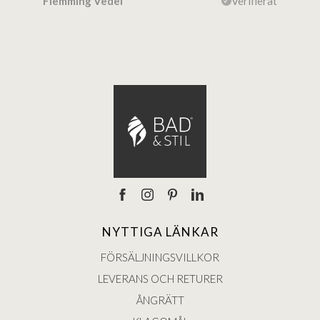
ierat
Flemming Vedel
Verifierat
Lou
NYTTIGA LÄNKAR
FÖRSÄLJNINGSVILLKOR
LEVERANS OCH RETURER
ÅNGRÄTT