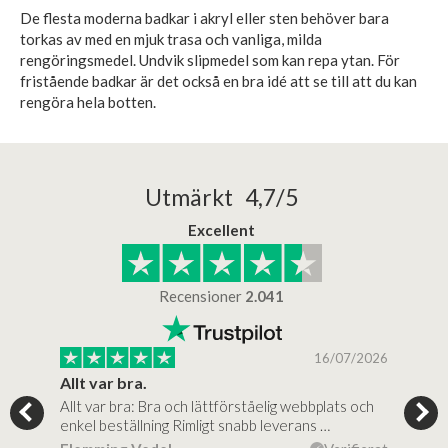
De flesta moderna badkar i akryl eller sten behöver bara
torkas av med en mjuk trasa och vanliga, milda
rengöringsmedel. Undvik slipmedel som kan repa ytan. För
fristående badkar är det också en bra idé att se till att du kan
rengöra hela botten.
Utmärkt 4,7/5
Excellent
Recensioner
2.041
/2025
16/07/2026
..
Allt var bra.
Jag
Allt var bra: Bra och lättförståelig webbplats och
Jag 
al…
enkel beställning Rimligt snabb leverans …
rikt