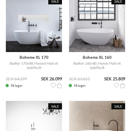
SALE
SALE
Boheme XL 170
Boheme XL 160
Badkar 170x88, Massivt Matt vit
Badkar 160x80, Massiv Matt vit
SolidTec®
SolidTec®
SEK 64.379
SEK 26.099
SEK 63.655
SEK 25.809
På lager
På lager
SALE
SALE