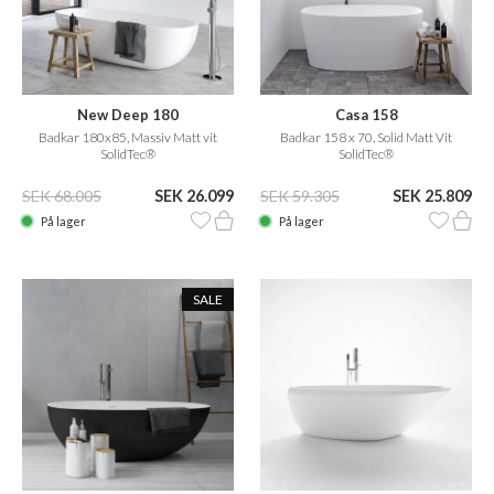
New Deep 180
Casa 158
Badkar 180x85, Massiv Matt vit
Badkar 158 x 70, Solid Matt Vit
SolidTec®
SolidTec®
SEK 68.005
SEK 26.099
SEK 59.305
SEK 25.809
På lager
På lager
SALE