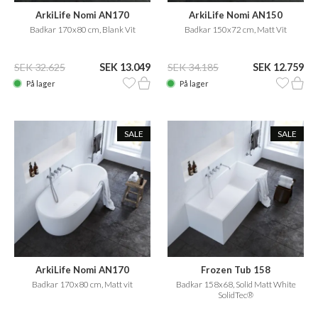
ArkiLife Nomi AN170
ArkiLife Nomi AN150
Badkar 170x80 cm, Blank Vit
Badkar 150x72 cm, Matt Vit
SEK 32.625
SEK 13.049
SEK 34.185
SEK 12.759
På lager
På lager
SALE
SALE
ArkiLife Nomi AN170
Frozen Tub 158
Badkar 170x80 cm, Matt vit
Badkar 158x68, Solid Matt White
SolidTec®