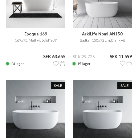
Epoque 169
ArkiLife Nomi AN150
169x75, Matt vit SolidTec®
Badkar 150x72 cm, Blank vit
SEK 63.655
SEK 29.725
SEK 11.599
På lager
På lager
SALE
SALE