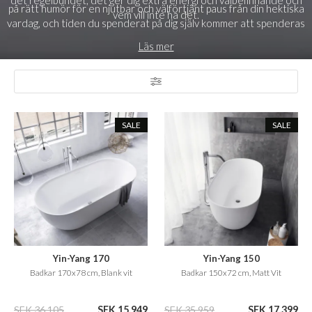
det regelbundet, det ger dig extra energi och välbefinnande och
på rätt humör för en njutbar och välförtjänt paus från din hektiska
vem vill inte ha det.
vardag, och tiden du spenderat på dig själv kommer att spenderas
superväl när du är fylld med ny och energigivande energi och på
Läs mer
ett gott humör efteråt.
SALE
SALE
Yin-Yang 170
Yin-Yang 150
Badkar 170x78 cm, Blank vit
Badkar 150x72 cm, Matt Vit
SEK 36.105
SEK 15.949
SEK 35.959
SEK 17.399