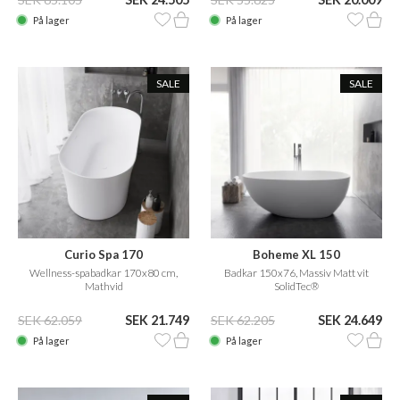
På lager
På lager
SALE
SALE
Curio Spa 170
Boheme XL 150
Wellness-spabadkar 170x80 cm,
Badkar 150x76, Massiv Matt vit
Mathvid
SolidTec®
SEK 62.059
SEK 21.749
SEK 62.205
SEK 24.649
På lager
På lager