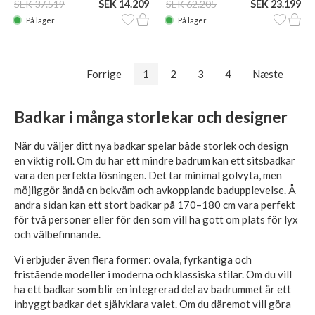
SEK 37.519
SEK 14.209
SEK 62.205
SEK 23.199
På lager
På lager
Forrige
1
2
3
4
Næste
Badkar i många storlekar och designer
När du väljer ditt nya badkar spelar både storlek och design
en viktig roll. Om du har ett mindre badrum kan ett sitsbadkar
vara den perfekta lösningen. Det tar minimal golvyta, men
möjliggör ändå en bekväm och avkopplande badupplevelse. Å
andra sidan kan ett stort badkar på 170–180 cm vara perfekt
för två personer eller för den som vill ha gott om plats för lyx
och välbefinnande.
Vi erbjuder även flera former: ovala, fyrkantiga och
fristående modeller i moderna och klassiska stilar. Om du vill
ha ett badkar som blir en integrerad del av badrummet är ett
inbyggt badkar det självklara valet. Om du däremot vill göra