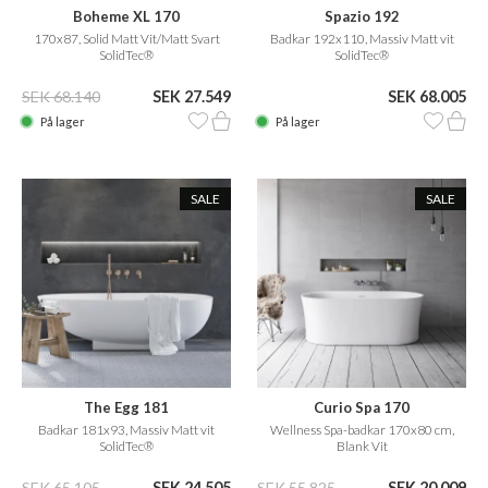
Boheme XL 170
Spazio 192
170x87, Solid Matt Vit/Matt Svart
Badkar 192x110, Massiv Matt vit
SolidTec®
SolidTec®
SEK 68.140
SEK 27.549
SEK 68.005
På lager
På lager
SALE
SALE
The Egg 181
Curio Spa 170
Badkar 181x93, Massiv Matt vit
Wellness Spa-badkar 170x80 cm,
SolidTec®
Blank Vit
SEK 65.105
SEK 24.505
SEK 55.825
SEK 20.009