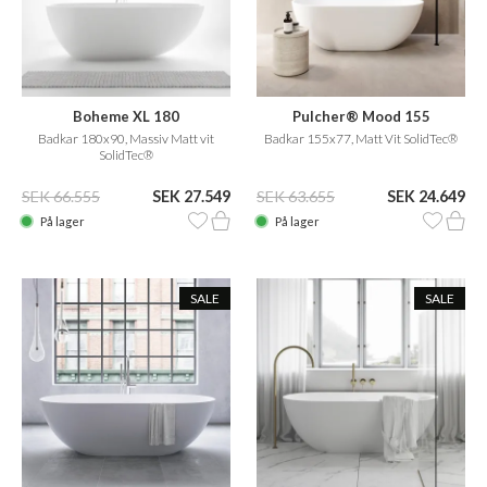
Boheme XL 180
Pulcher® Mood 155
Badkar 180x90, Massiv Matt vit
Badkar 155x77, Matt Vit SolidTec®
SolidTec®
SEK 66.555
SEK 27.549
SEK 63.655
SEK 24.649
På lager
På lager
SALE
SALE