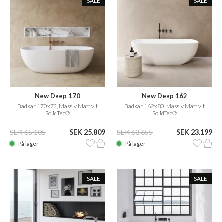
SALE
SALE
New Deep 170
New Deep 162
Badkar 170x72, Massiv Matt vit
Badkar 162x80, Massiv Matt vit
SolidTec®
SolidTec®
SEK 65.105
SEK 25.809
SEK 63.655
SEK 23.199
På lager
På lager
SALE
SALE