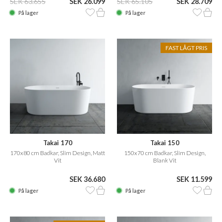
SEK 63.655
SEK 26.099
SEK 65.105
SEK 28.709
På lager
På lager
FAST LÅGT PRIS
Takai 170
Takai 150
170x80 cm Badkar, Slim Design, Matt
150x70 cm Badkar, Slim Design,
Vit
Blank Vit
SEK 36.680
SEK 11.599
På lager
På lager