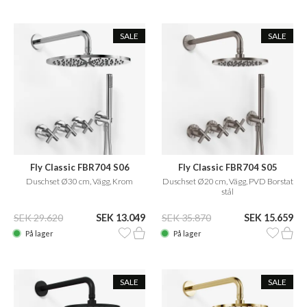
SALE
SALE
Fly Classic FBR704 S06
Fly Classic FBR704 S05
Duschset Ø30 cm, Vägg, Krom
Duschset Ø20 cm, Vägg, PVD Borstat
stål
SEK 29.620
SEK 13.049
SEK 35.870
SEK 15.659
På lager
På lager
SALE
SALE