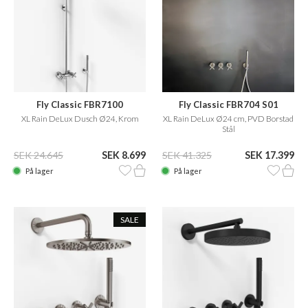
Fly Classic FBR7100
Fly Classic FBR704 S01
XL Rain DeLux Dusch Ø24, Krom
XL Rain DeLux Ø24 cm, PVD Borstad
Stål
SEK 24.645
SEK 8.699
SEK 41.325
SEK 17.399
På lager
På lager
SALE