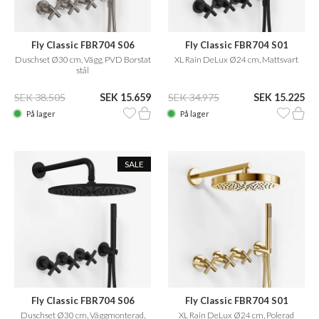
Fly Classic FBR704 S06
Fly Classic FBR704 S01
Duschset Ø30 cm, Vägg, PVD Borstat
XL Rain DeLux Ø24 cm, Mattsvart
stål
SEK 38.505
SEK 15.659
SEK 34.975
SEK 15.225
På lager
På lager
SALE
Fly Classic FBR704 S06
Fly Classic FBR704 S01
Duschset Ø30 cm, Väggmonterad,
XL Rain DeLux Ø24 cm, Polerad