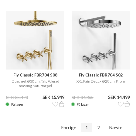
Fly Classic FBR704 S08
Fly Classic FBR704 S02
Duschset Ø30 cm, Tak, Polerad
XXL Rain DeLux Ø28 cm, Krom
mässing Naturfärgad
SEK 35.470
SEK 15.949
SEK 34.365
SEK 14.499
På lager
På lager
Forrige
1
2
Næste