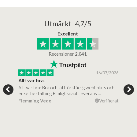
Utmärkt 4,7/5
Excellent
Recensioner
2.041
/2025
16/07/2026
..
Allt var bra.
Jag
Allt var bra: Bra och lättförståelig webbplats och
Jag 
al…
enkel beställning Rimligt snabb leverans …
rikt
ierat
Flemming Vedel
Verifierat
Lou