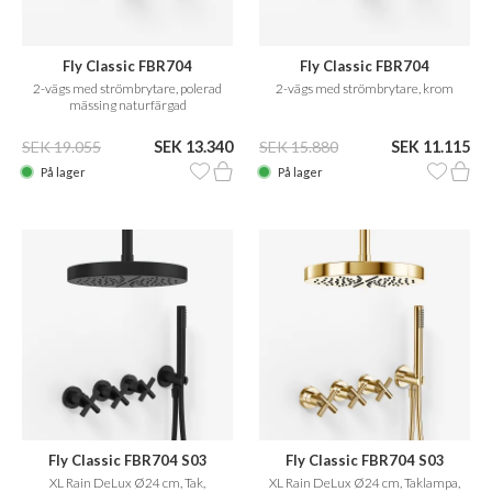
Fly Classic FBR704
Fly Classic FBR704
2-vägs med strömbrytare, polerad
2-vägs med strömbrytare, krom
mässing naturfärgad
SEK 19.055
SEK 13.340
SEK 15.880
SEK 11.115
På lager
På lager
Fly Classic FBR704 S03
Fly Classic FBR704 S03
XL Rain DeLux Ø24 cm, Tak,
XL Rain DeLux Ø24 cm, Taklampa,