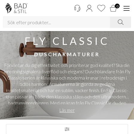
0
FLY CLASSIC
DUSCHARMATURER
Förväntar du dig effektivitet och prioriterar god kvalitet? Ska din
inredning signalera överflöd och elegans? Duschblandare från Fly
Classic-serien är klassiska och moderna kranar i retrodesign i
tidlös harmoni. Armaturerna är gjorda av gedigna
kvalitetsmaterial och har en sublim, vacker finish. En Fly Classic-
kran passar in i både den klassiska stilen och den ultramoderna
badrumsinredningen. Med en kran från Fly Classic får du den
bästa kvaliteten i kombination med en exklusiv design, det
Läs mer
perfekta valet för din drömdusch. Se hela vår Fly Classic-serie
här
Se alla våra duscharmaturer
här
Se alla våra duschar
här