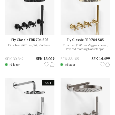
Fly Classic FBR704 S05
Fly Classic FBR704 S05
Duschset Ø20 cm, Tak, Mattsvart
Duschset Ø20 cm, Väggmonterad,
Polerad mässing Naturfärgad
SEK 30.349
SEK 13.049
SEK 33.105
SEK 14.499
På lager
På lager
SALE