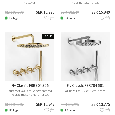
Mattsvart
Mässing Naturfärgad
SEK 32.570
SEK 15.225
SEK 38.149
SEK 15.949
På lager
På lager
SALE
Fly Classic FBR704 S06
Fly Classic FBR704 S01
Duschset Ø30 cm, Väggmonterad,
XL Regn DeLux Ø24 cm, Krom
Polerad mässing Naturfärgad
SEK 35.539
SEK 15.949
SEK 31.795
SEK 13.775
På lager
På lager