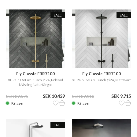
SALE
SALE
Fly Classic FBR7100
Fly Classic FBR7100
XL Rain DeLux Dusch Ø24, Polerad
XL Rain DeLux Dusch Ø24, Mattsvart
Mässing Naturfärgad
SEK 29.575
SEK 10.439
SEK 27.110
SEK 9.715
På lager
På lager
SALE