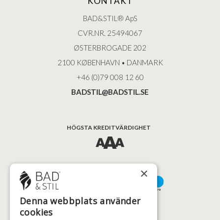
KONTAKT
BAD&STIL® ApS
CVR.NR. 25494067
ØSTERBROGADE 202
2100 KØBENHAVN • DANMARK
+46 (0)79 008 12 60
BADSTIL@BADSTIL.SE
HÖGSTA KREDITVÄRDIGHET
BETALNINGSALTERNATIV
×
Denna webbplats använder
TRYGG OCH SÄKER E-HANDEL
cookies