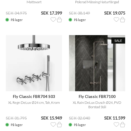
Mattsvart
Polerad Mässing Naturfärgad
SEK 34.975
SEK 17.399
SEK 38.149
SEK 19.075
På lager
På lager
SALE
Fly Classic FBR704 S03
Fly Classic FBR7100
XL Regn DeLux Ø24 cm, Tak, Krom
XL Rain DeLux Dusch Ø24, PVD
Borstad Stål
SEK 31.795
SEK 15.949
SEK 32.040
SEK 11.599
På lager
På lager