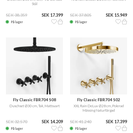
Stål
SEK 38.359
SEK 17.399
SEK 37.805
SEK 15.949
På lager
På lager
Fly Classic FBR704 S08
Fly Classic FBR704 S02
Duschset Ø30 cm, Tak, Mattsvart
XXL Rain DeLux Ø28 cm, Polerad
Mässing Naturfärgad
SEK 32.570
SEK 14.209
SEK 41.240
SEK 17.399
På lager
På lager