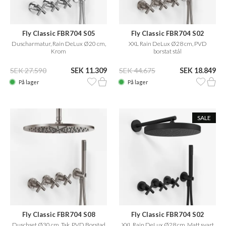
Fly Classic FBR704 S05
Fly Classic FBR704 S02
Duscharmatur, Rain DeLux Ø20 cm,
XXL Rain DeLux Ø28 cm, PVD
Krom
borstat stål
SEK 27.590
SEK 11.309
SEK 44.675
SEK 18.849
På lager
På lager
SALE
Fly Classic FBR704 S08
Fly Classic FBR704 S02
Duschset Ø30 cm, Tak, PVD Borstad
XXL Rain DeLux Ø28 cm, Matt svart