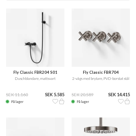
Fly Classic FBR204 S01
Fly Classic FBR704
Duschblandare, mattsvart
2-vägs med brytare, PVD-borstat stål
SEK 11.160
SEK 5.585
SEK 20.589
SEK 14.415
På lager
På lager