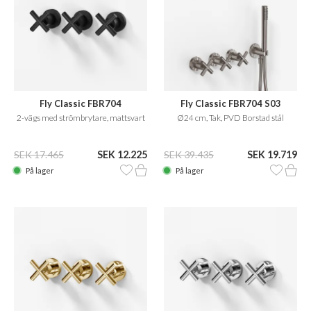
Fly Classic FBR704
Fly Classic FBR704 S03
2-vägs med strömbrytare, mattsvart
Ø24 cm, Tak, PVD Borstad stål
SEK 17.465
SEK 12.225
SEK 39.435
SEK 19.719
På lager
På lager