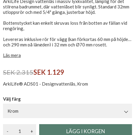
ArkiLife Design vattenlås i massiv lyxkvalitet, lämplig för det
stilrena badrummet, där vattenlåset blir synligt. Standard 32mm
utloppsrör och med 5/4" gänga, justerbar höjd.
Bottenstycket kan enkelt skruvas loss från botten av fällan vid
rengöring,
Levereras inklusive rör för vägg (kan förkortas 60 mm på höjden
och 290 mm på längden) i 32 mm och Ø70 mm rosett.
Läs mera
Max längd från mitten av vattenlås till ände av avloppsrör till
vägg: 350 mm. Kan förkortas till 70 mm
Max höjd från toppen av flänsen (mot bottenventilen) till mitten
SEK 2.315
SEK 1.129
av avloppsröret: 120 mm, Kan förkortas till 60 mm.
Kan beställas i krom, polerad mässing eller PVD borstat rostfritt
ArkiLife® ADS01 - Designvattenlås, Krom
stål.
Välj färg
Krom
-
+