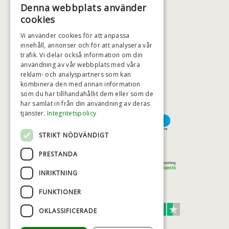
Denna webbplats använder
+46 (0)79 008 12 60
cookies
BADSTIL@BADSTIL.SE
Vi använder cookies för att anpassa
innehåll, annonser och för att analysera vår
trafik. Vi delar också information om din
användning av vår webbplats med våra
HÖGSTA KREDITVÄRDIGHET
reklam- och analyspartners som kan
kombinera den med annan information
som du har tillhandahållit dem eller som de
har samlat in från din användning av deras
BETALNINGSALTERNATIV
tjänster.
Integritetspolicy
STRIKT NÖDVÄNDIGT
TRYGG OCH SÄKER E-HANDEL
PRESTANDA
INRIKTNING
FUNKTIONER
TRUST SCORE 4,7
OKLASSIFICERADE
Excellent