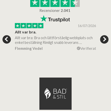
Recensioner
2.041
/2025
16/07/2026
..
Allt var bra.
Jag
Allt var bra: Bra och lättförståelig webbplats och
Jag 
al…
enkel beställning Rimligt snabb leverans …
rikt
ierat
Flemming Vedel
Verifierat
Lou