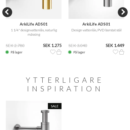
ArkiLife ADS01
ArkiLife ADS01
1 1/4" designvattenlås, naturlig
Design vattenlås, PVD borstat stål
mässing
SEK 2.780
SEK 1.275
SEK 3.040
SEK 1.449
På lager
På lager
YTTERLIGARE
INSPIRATION
SALE