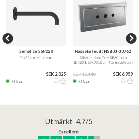
Semplice SSP220
Hassel&Teudt HSB03-30762
Pip 22 cm, Matt svart
Säkerhetsbox för HBR801 och
SBR801, 60x30x8 cm, För installation
i Sverige och Norge
SEK 2.025
SEK 10.140
SEK 6.959
På lager
På lager
Utmärkt 4,7/5
Excellent