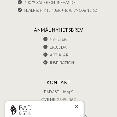
100 % SÄKER ONLINEHANDEL
HJÄLP & RIKTLINJER +46 (0)79 008 12 60
ANMÄL NYHETSBREV
NYHETER
ERBJUDA
ARTIKLAR
INSPIRATION
KONTAKT
BAD&STIL® ApS
CVR.NR. 25494067
×
ØSTERBROGADE 202
2100 KØBENHAVN • DANMARK