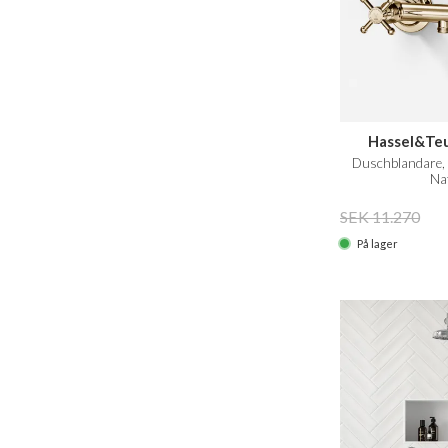
Hassel&Te
Duschblandare, 
Na
SEK 11.270
På lager