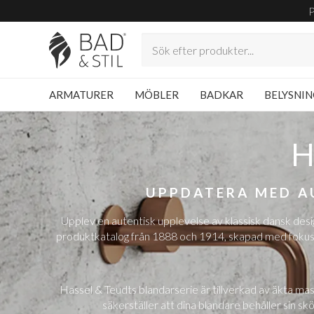
ARMATURER
MÖBLER
BADKAR
BELYSNI
UPPDATERA MED A
Upplev en autentisk upplevelse av klassisk dansk des
produktkatalog från 1888 och 1914, skapad med fokus på 
Hassel & Teudts blandarserie är tillverkad av äkta mass
säkerställer att dina blandare behåller sin s