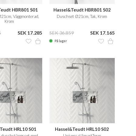
Teudt HBR801 S01
Hassel&Teudt HBR801 S02
Ø21cm, Väggmonterad,
Duschset Ø21cm, Tak, Krom
Krom
5
SEK 17.285
SEK 36.859
SEK 17.165
På lager
Teudt HRL10 S01
Hassel&Teudt HRL10 S02
 duschstångsset med
Universal SmartTerm