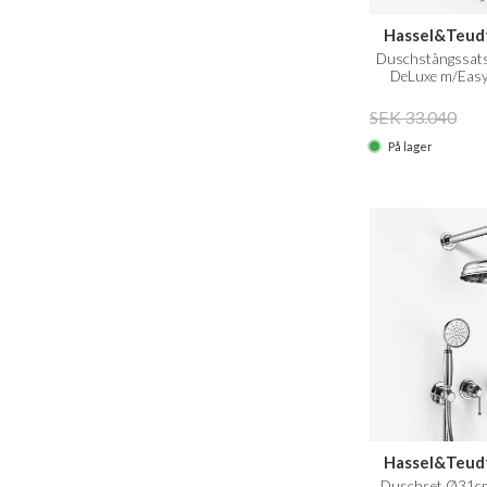
Hassel&Teud
Duschstångssats
DeLuxe m/Easy
SEK 33.040
På lager
Hassel&Teud
Duschset Ø31cm