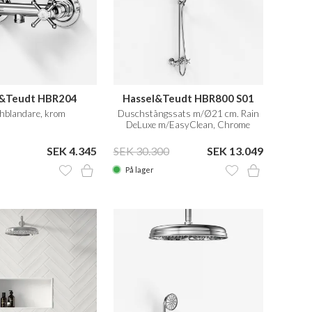
l&Teudt HBR204
Hassel&Teudt HBR800 S01
hblandare, krom
Duschstångssats m/Ø21 cm. Rain
DeLuxe m/EasyClean, Chrome
SEK 4.345
SEK 30.300
SEK 13.049
På lager