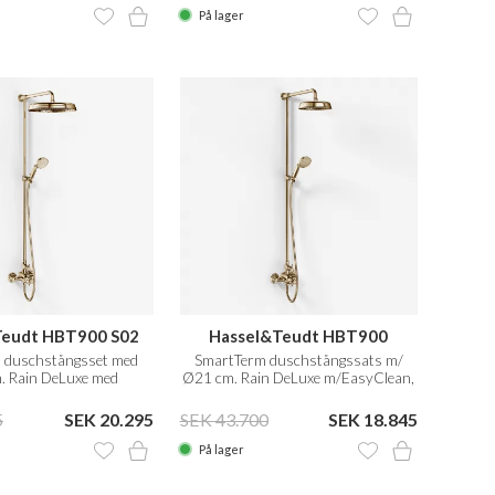
På lager
Teudt HBT900 S02
Hassel&Teudt HBT900
 duschstångsset med
SmartTerm duschstångssats m/
. Rain DeLuxe med
Ø21 cm. Rain DeLuxe m/EasyClean,
Polerad Mässing Natur
Polerad Mässing Natur
5
SEK 20.295
SEK 43.700
SEK 18.845
På lager