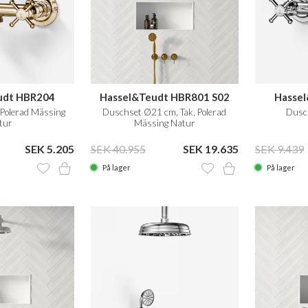
udt HBR204
Hassel&Teudt HBR801 S02
Hasse
Polerad Mässing
Duschset Ø21 cm, Tak, Polerad
Dusc
tur
Mässing Natur
SEK 5.205
SEK 40.955
SEK 19.635
SEK 9.439
På lager
På lager