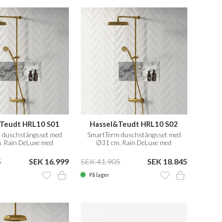
Teudt HRL10 S01
Hassel&Teudt HRL10 S02
 duschstångsset med
SmartTerm duschstångsset med
. Rain DeLuxe med
Ø31 cm. Rain DeLuxe med
n, polerad mässing
EasyClean, polerad mässing
naturfärg
naturfärg
5
SEK 16.999
SEK 41.905
SEK 18.845
På lager