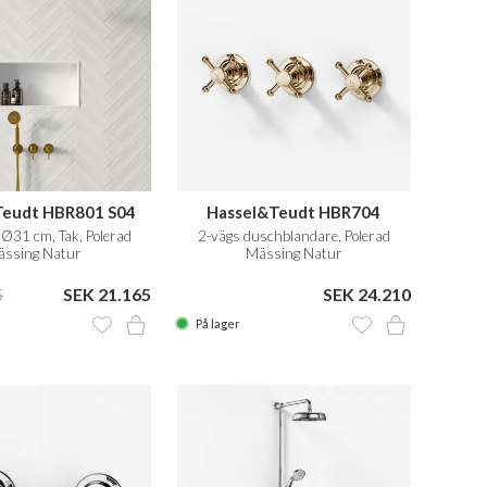
Teudt HBR801 S04
Hassel&Teudt HBR704
Ø31 cm, Tak, Polerad
2-vägs duschblandare, Polerad
ssing Natur
Mässing Natur
5
SEK 21.165
SEK 24.210
På lager