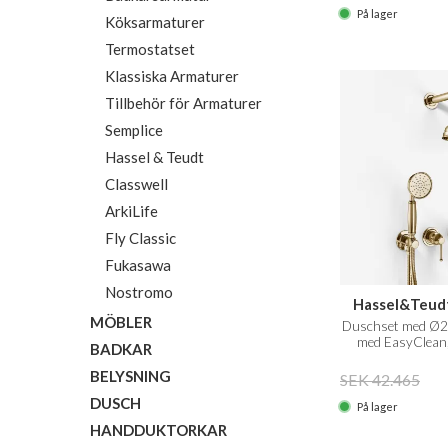
På lager
Köksarmaturer
Termostatset
Klassiska Armaturer
Tillbehör för Armaturer
Semplice
Hassel & Teudt
Classwell
ArkiLife
Fly Classic
Fukasawa
Nostromo
Hassel&Teud
MÖBLER
Duschset med Ø21
med EasyClean,
BADKAR
Polerad mässi
BELYSNING
SEK 42.465
DUSCH
På lager
HANDDUKTORKAR