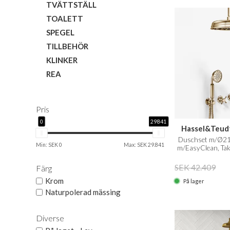
TVÄTTSTÄLL
TOALETT
SPEGEL
TILLBEHÖR
KLINKER
REA
Pris
0
29841
Hassel&Teud
Duschset m/Ø21 
Min: SEK 0
Max: SEK 29.841
m/EasyClean, Tak
Na
SEK 42.409
Färg
Krom
På lager
Naturpolerad mässing
Diverse