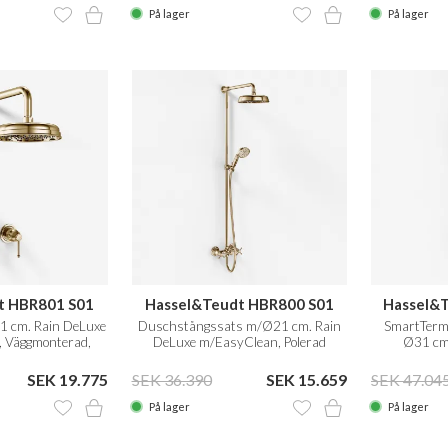
På lager
På lager
t HBR801 S01
Hassel&Teudt HBR800 S01
Hassel&
 cm. Rain DeLuxe
Duschstångssats m/Ø21 cm. Rain
SmartTerm
 Väggmonterad,
DeLuxe m/EasyClean, Polerad
Ø31 cm
ng Naturfärgad
Mässing Natur
EasyClean, 
SEK 19.775
SEK 36.390
SEK 15.659
SEK 47.04
På lager
På lager