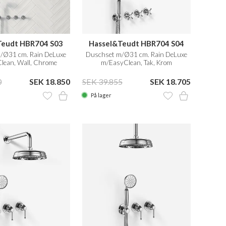
Teudt HBR704 S03
Hassel&Teudt HBR704 S04
/Ø31 cm. Rain DeLuxe
Duschset m/Ø31 cm. Rain DeLuxe
lean, Wall, Chrome
m/EasyClean, Tak, Krom
0
SEK 18.850
SEK 39.855
SEK 18.705
På lager