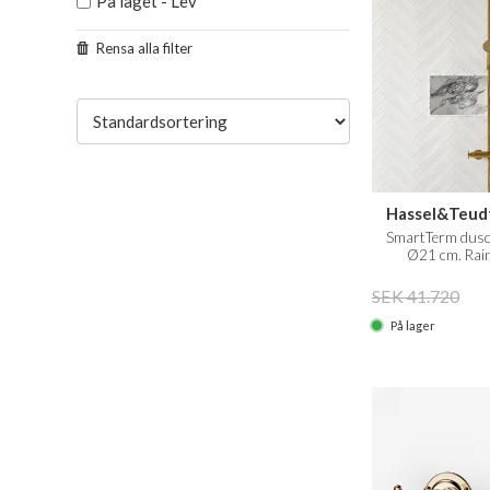
På laget - Lev
Rensa alla filter
Hassel&Teudt
SmartTerm dusc
Ø21 cm. Rai
EasyClean, Poler
SEK 41.720
På lager