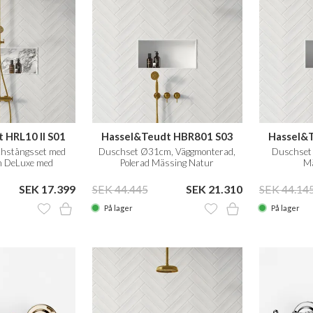
 HRL10 II S01
Hassel&Teudt HBR801 S03
Hassel&
hstångsset med
Duschset Ø31cm, Väggmonterad,
Duschset 
n DeLuxe med
Polerad Mässing Natur
Mä
ad Mässing Natur
SEK 17.399
SEK 44.445
SEK 21.310
SEK 44.14
På lager
På lager