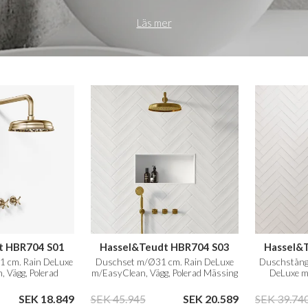
Läs mer
t HBR704 S01
Hassel&Teudt HBR704 S03
Hassel&
 cm. Rain DeLuxe
Duschset m/Ø31 cm. Rain DeLuxe
Duschstång
 Vägg, Polerad
m/EasyClean, Vägg, Polerad Mässing
DeLuxe m
g Natur
Natur
Mä
SEK 18.849
SEK 45.945
SEK 20.589
SEK 39.74