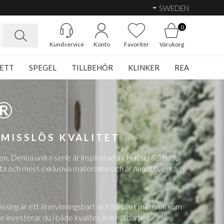
SWEDEN
0
Kundservice
Konto
Favoriter
Varukorg
ETT
SPEGEL
TILLBEHÖR
KLINKER
REA
®
MISSLÖS KVALITET
n. Denna unika serie är inspirerad av Hassel & Teudts
ta och mest exklusiva materialen och är handtillverkad i
ässing är ett återvinningsbart och hållbart material som
 investerar du i både kvalitet och hållbarhet.