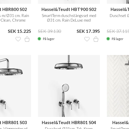
t HBR800 S02
Hassel&Teudt HBT900 S02
Hassel&
 m/Ø31 cm. Rain
SmartTerm duschstångsset med
Duschset 
Clean, Chrome
Ø31 cm. Rain DeLuxe med
EasyClean, Krom
SEK 15.225
SEK 39.130
SEK 17.395
SEK 37.11
På lager
På lager
t HBR801 S03
Hassel&Teudt HBR801 S04
Hassel&
, Väggmonterad,
Duschset Ø31cm, Tak, Krom
SmartTerm