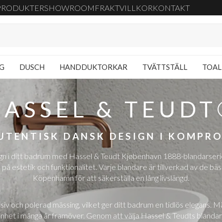
PRODUKTER
SHOWROOM
FRAKT
VILLKOR
KONTAKT
NG
DUSCH
HANDDUKTORKAR
TVÄTTSTÄLL
TOAL
HASSEL & TEUDT
UTENTISK DANSK DESIGN I KOMPRO
ign i ditt badrum med Hassel & Teudt Kjøbenhavn 1888-blandarserie
estetik och funktionalitet. Varje blandare är tillverkad av de bäs
Köpenhamn för att säkerställa en lång livslängd.
iv och polerad mässing, vilket ger ditt badrum en tidlös elegans. M
könhet i många år framöver. Genom att välja Hassel & Teudts blandare