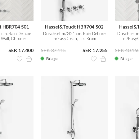
t HBR704 S01
Hassel&Teudt HBR704 S02
Hassel&
cm. Rain DeLuxe
Duschset m/Ø21 cm. Rain DeLuxe
Duschset m
 Wall, Chrome
m/EasyClean, Tak, Krom
m/EasyC
SEK 17.400
SEK 37.115
SEK 17.255
SEK 40.16
På lager
På lager