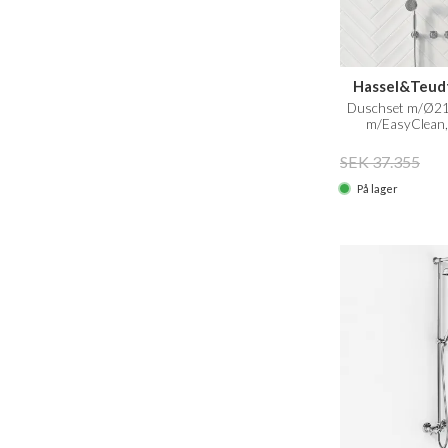
Hassel&Teud
Duschset m/Ø21 
m/EasyClean,
SEK 37.355
På lager