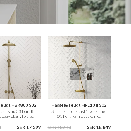
Teudt HBR800 S02
Hassel&Teudt HRL10 II S02
ssats m/Ø31 cm. Rain
SmartTerm duschstångsset med
/EasyClean, Polerad
Ø31 cm. Rain DeLuxe med
ssing Natur
EasyClean, Polerad Mässing Natur
0
SEK 17.399
SEK 43.640
SEK 18.849