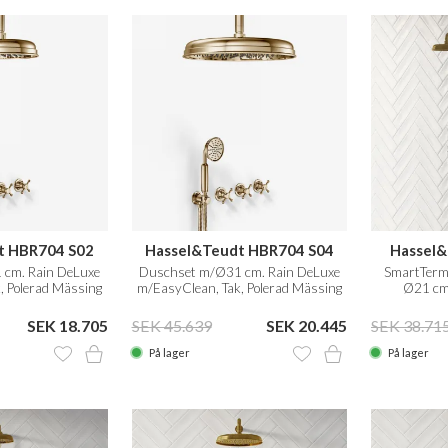
t HBR704 S02
Hassel&Teudt HBR704 S04
Hassel&
cm. Rain DeLuxe
Duschset m/Ø31 cm. Rain DeLuxe
SmartTerm
, Polerad Mässing
m/EasyClean, Tak, Polerad Mässing
Ø21 cm
tur
Natur
EasyClea
SEK 18.705
SEK 45.639
SEK 20.445
SEK 38.71
På lager
På lager