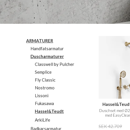
ARMATURER
Handfatsarmatur
Duscharmaturer
Classwell by Pulcher
Semplice
Fly Classic
Nostromo
Lissoni
Fukasawa
Hassel&Teud
Duschset med Ø21
Hassel&Teudt
med EasyClean,
ArkiLife
Mässin
SEK 42.709
Badkarsarmatur