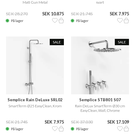
Matt Gun Metal
svart
SEK 28.270
SEK 10.875
SEK 21.745
SEK 7.975
På lager
På lager
SALE
SALE
Semplice Rain DeLuxe SRL02
Semplice STB801 S07
SmartTerm Ø25 EasyClean, Krom
Rain DeLux SmartTerm Ø30 cm
EasyClean, Wall, Chrome
SEK 21.745
SEK 7.975
SEK 37.030
SEK 17.109
På lager
På lager