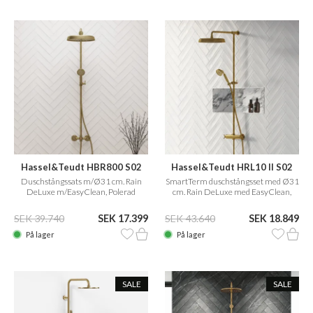
Hassel&Teudt HBR800 S02
Hassel&Teudt HRL10 II S02
Duschstångssats m/Ø31 cm. Rain
SmartTerm duschstångsset med Ø31
DeLuxe m/EasyClean, Polerad
cm. Rain DeLuxe med EasyClean,
Mässing Natur
Polerad Mässing Natur
SEK 39.740
SEK 17.399
SEK 43.640
SEK 18.849
På lager
På lager
SALE
SALE