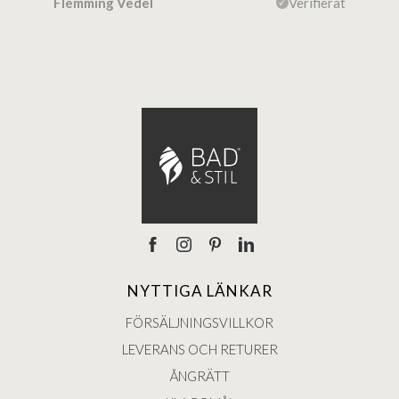
ierat
Flemming Vedel
Verifierat
Lou
NYTTIGA LÄNKAR
FÖRSÄLJNINGSVILLKOR
LEVERANS OCH RETURER
ÅNGRÄTT