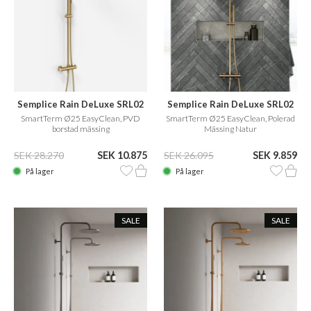
Semplice Rain DeLuxe SRL02
Semplice Rain DeLuxe SRL02
SmartTerm Ø25 EasyClean, PVD
SmartTerm Ø25 EasyClean, Polerad
borstad mässing
Mässing Natur
SEK 28.270
SEK 10.875
SEK 26.095
SEK 9.859
På lager
På lager
SALE
SALE