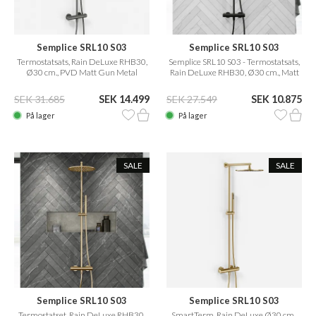
Semplice SRL10 S03
Semplice SRL10 S03
Termostatsats, Rain DeLuxe RHB30,
Semplice SRL10 S03 - Termostatsats,
Ø30 cm., PVD Matt Gun Metal
Rain DeLuxe RHB30, Ø30 cm., Matt
svart
SEK 31.685
SEK 14.499
SEK 27.549
SEK 10.875
På lager
På lager
SALE
SALE
Semplice SRL10 S03
Semplice SRL10 S03
Termostatset, Rain DeLuxe RHB30,
SmartTerm, Rain DeLuxe Ø30 cm.,