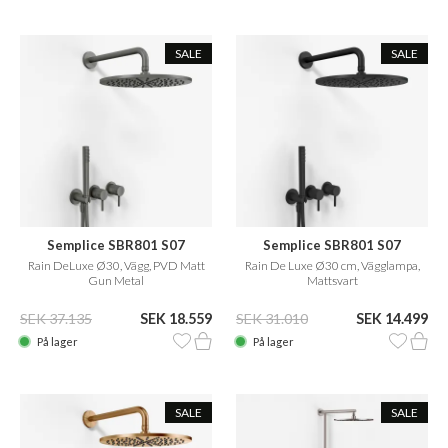
SALE
SALE
Semplice SBR801 S07
Semplice SBR801 S07
Rain DeLuxe Ø30, Vägg, PVD Matt
Rain De Luxe Ø30 cm, Vägglampa,
Gun Metal
Mattsvart
SEK 37.135
SEK 18.559
SEK 31.010
SEK 14.499
På lager
På lager
SALE
SALE