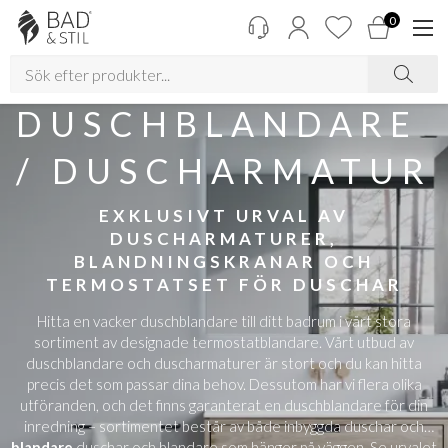
0
DUSCHBLANDARE
/ DUSCHARMATUR
EXKLUSIVT URVAL AV
DUSCHARMATURER,
BLANDNINGSKRANAR OCH
TERMOSTATSET FÖR DUSCHAR
Hitta en vacker duschblandare till ditt badrum i vårt stora
sortiment av designade termostatblandare. Vårt utbud av
duschblandare och duscharmaturer är stort och du kan hitta
precis det som passar dina behov. Dessutom har vi flera olika
utföranden, och det finns garanterat en duschblandare för din
inredning – sortimentet består av både inbyggda duschar och
blandare
duschar och blandare som hänger på väggen. Se urvalet