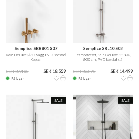
Semplice SBR801 S07
Semplice SRL10 S03
Rain DeLuxe Ø30, Vägg, PVD Borstad
Termostatset, Rain DeLuxe RHB30,
Koppar
Ø30 cm., PVD borstat stål
SEK 37.135
SEK 18.559
SEK 36.275
SEK 14.499
På lager
På lager
SALE
SALE