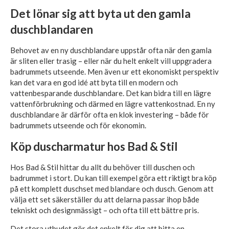
Det lönar sig att byta ut den gamla
duschblandaren
Behovet av en ny duschblandare uppstår ofta när den gamla
är sliten eller trasig – eller när du helt enkelt vill uppgradera
badrummets utseende. Men även ur ett ekonomiskt perspektiv
kan det vara en god idé att byta till en modern och
vattenbesparande duschblandare. Det kan bidra till en lägre
vattenförbrukning och därmed en lägre vattenkostnad. En ny
duschblandare är därför ofta en klok investering – både för
badrummets utseende och för ekonomin.
Köp duscharmatur hos Bad & Stil
Hos Bad & Stil hittar du allt du behöver till duschen och
badrummet i stort. Du kan till exempel göra ett riktigt bra köp
på ett komplett duschset med blandare och dusch. Genom att
välja ett set säkerställer du att delarna passar ihop både
tekniskt och designmässigt – och ofta till ett bättre pris.
Det stora utbudet gör det enkelt för dig att hitta en