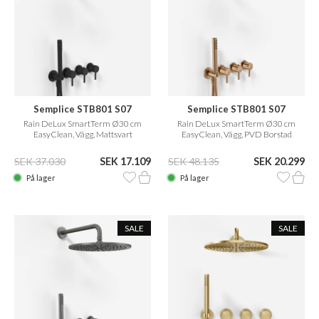
Semplice STB801 S07
Semplice STB801 S07
Rain DeLux SmartTerm Ø30 cm
Rain DeLux SmartTerm Ø30 cm
EasyClean, Vägg, Mattsvart
EasyClean, Vägg, PVD Borstad
Koppar
SEK 37.030
SEK 17.109
SEK 48.135
SEK 20.299
På lager
På lager
SALE
SALE