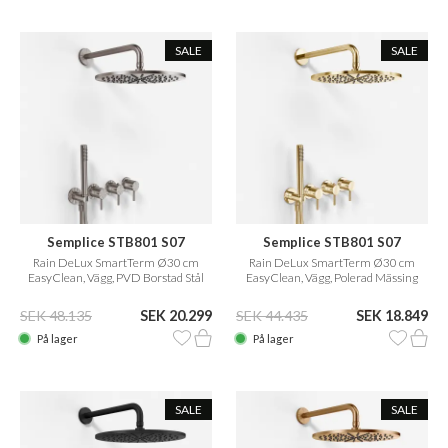
SALE
SALE
Semplice STB801 S07
Semplice STB801 S07
Rain DeLux SmartTerm Ø30 cm
Rain DeLux SmartTerm Ø30 cm
EasyClean, Vägg, PVD Borstad Stål
EasyClean, Vägg, Polerad Mässing
Natur
SEK 48.135
SEK 20.299
SEK 44.435
SEK 18.849
På lager
På lager
SALE
SALE