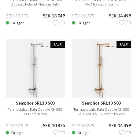
Ø30 cm., Polerad Mässing Natur
PVD borstad mässing
SEK 33.055
SEK 13.049
SEK 36.275
SEK 14.499
På lager
På lager
SALE
SALE
Semplice SRL10 S03
Semplice SRL10 S03
Termostatset, Rain DeLuxe RHB30,
Termostatsats, Rain DeLuxe RHB30,
Ø30 cm, Krom
Ø30 cm., PVD Borstad koppar
SEK 27.549
SEK 10.875
SEK 36.275
SEK 14.499
På lager
På lager