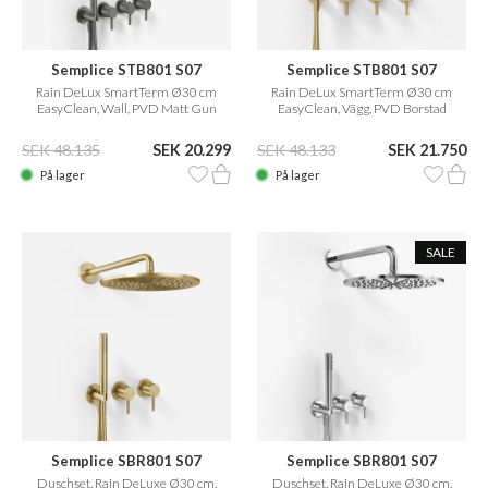
Semplice STB801 S07
Semplice STB801 S07
Rain DeLux SmartTerm Ø30 cm
Rain DeLux SmartTerm Ø30 cm
EasyClean, Wall, PVD Matt Gun
EasyClean, Vägg, PVD Borstad
Metal
Mässing
SEK 48.135
SEK 20.299
SEK 48.133
SEK 21.750
På lager
På lager
SALE
Semplice SBR801 S07
Semplice SBR801 S07
Duschset, Rain DeLuxe Ø30 cm,
Duschset, Rain DeLuxe Ø30 cm,