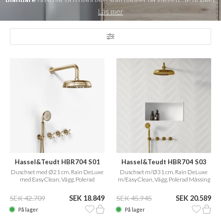
av termostatblandare nedan och få en inblick i alla våra smarta
Läs mer
modeller av duscharmaturer i denna kategori, så att du kan skapa
den dusch eller inbyggnadsdusch du drömmer om i ditt badrum.
Håll också ett öga på sajten då det finns enstaka uppdateringar i
världen av duschblandare och inbyggda duschar.
Hassel&Teudt HBR704 S01
Hassel&Teudt HBR704 S03
Duschset med Ø21 cm. Rain DeLuxe
Duschset m/Ø31 cm. Rain DeLuxe
med EasyClean, Vägg, Polerad
m/EasyClean, Vägg, Polerad Mässing
Mässing Natur
Natur
SEK 42.709
SEK 18.849
SEK 45.945
SEK 20.589
På lager
På lager