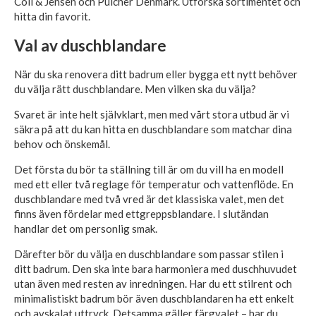
Coll & Jensen och Pulcher Denmark. Utforska sortimentet och
hitta din favorit.
Val av duschblandare
När du ska renovera ditt badrum eller bygga ett nytt behöver
du välja rätt duschblandare. Men vilken ska du välja?
Svaret är inte helt självklart, men med vårt stora utbud är vi
säkra på att du kan hitta en duschblandare som matchar dina
behov och önskemål.
Det första du bör ta ställning till är om du vill ha en modell
med ett eller två reglage för temperatur och vattenflöde. En
duschblandare med två vred är det klassiska valet, men det
finns även fördelar med ettgreppsblandare. I slutändan
handlar det om personlig smak.
Därefter bör du välja en duschblandare som passar stilen i
ditt badrum. Den ska inte bara harmoniera med duschhuvudet
utan även med resten av inredningen. Har du ett stilrent och
minimalistiskt badrum bör även duschblandaren ha ett enkelt
och avskalat uttryck. Detsamma gäller färgvalet – har du