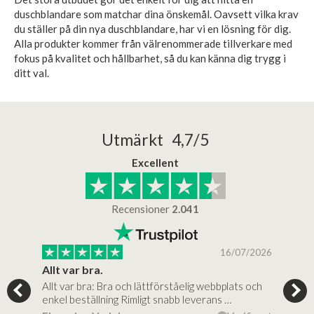
duschblandare som matchar dina önskemål. Oavsett vilka krav
du ställer på din nya duschblandare, har vi en lösning för dig.
Alla produkter kommer från välrenommerade tillverkare med
fokus på kvalitet och hållbarhet, så du kan känna dig trygg i
ditt val.
Utmärkt 4,7/5
Excellent
Recensioner
2.041
/2025
16/07/2026
..
Allt var bra.
Jag
Allt var bra: Bra och lättförståelig webbplats och
Jag 
al…
enkel beställning Rimligt snabb leverans …
rikt