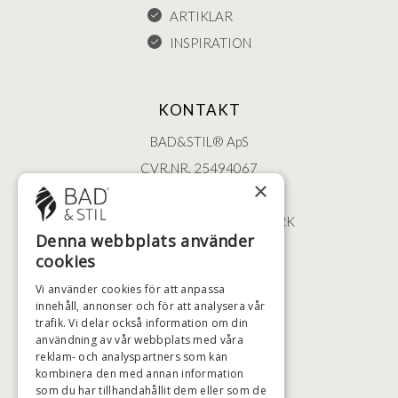
ARTIKLAR
INSPIRATION
KONTAKT
BAD&STIL® ApS
CVR.NR. 25494067
×
ØSTERBROGADE 202
2100 KØBENHAVN • DANMARK
Denna webbplats använder
+46 (0)79 008 12 60
cookies
BADSTIL@BADSTIL.SE
Vi använder cookies för att anpassa
innehåll, annonser och för att analysera vår
trafik. Vi delar också information om din
användning av vår webbplats med våra
HÖGSTA KREDITVÄRDIGHET
reklam- och analyspartners som kan
kombinera den med annan information
som du har tillhandahållit dem eller som de