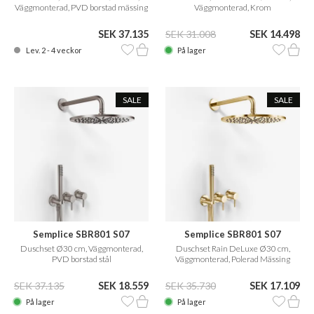
Väggmonterad, PVD borstad mässing
Väggmonterad, Krom
SEK 37.135
SEK 31.008
SEK 14.498
Lev. 2 - 4 veckor
På lager
SALE
SALE
Semplice SBR801 S07
Semplice SBR801 S07
Duschset Ø30 cm, Väggmonterad,
Duschset Rain DeLuxe Ø30 cm,
PVD borstad stål
Väggmonterad, Polerad Mässing
Natur
SEK 37.135
SEK 18.559
SEK 35.730
SEK 17.109
På lager
På lager