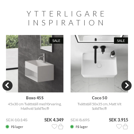
YTTERLIGARE
INSPIRATION
SALE
SALE
Boxo 45S
Coco 50
45x30 cm Tvättställ med förvaring,
Tvättställ 50x35 cm, Matt Vit
Mathvid SolidTec®
SolidTec®
SEK 10.145
SEK 4.349
SEK 8.695
SEK 3.915
På lager
På lager