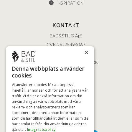
INSPIRATION
KONTAKT
BAD&STIL® ApS
CVR.NR. 25494067
×
ØSTERBROGADE 202
2100 KØBENHAVN • DANMARK
Denna webbplats använder
+46 (0)79 008 12 60
cookies
BADSTIL@BADSTIL.SE
Vi använder cookies för att anpassa
innehåll, annonser och för att analysera vår
trafik. Vi delar också information om din
användning av vår webbplats med våra
HÖGSTA KREDITVÄRDIGHET
reklam- och analyspartners som kan
kombinera den med annan information
som du har tillhandahållit dem eller som de
har samlat in från din användning av deras
BETALNINGSALTERNATIV
tjänster.
Integritetspolicy