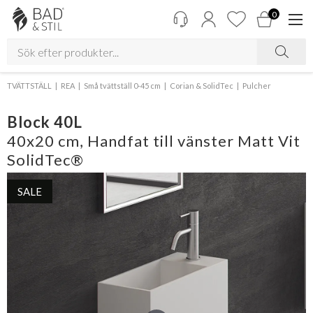
0
TVÄTTSTÄLL
REA
Små tvättställ 0-45 cm
Corian & SolidTec
Pulcher
Block 40L
40x20 cm, Handfat till vänster Matt Vit
SolidTec®
SALE