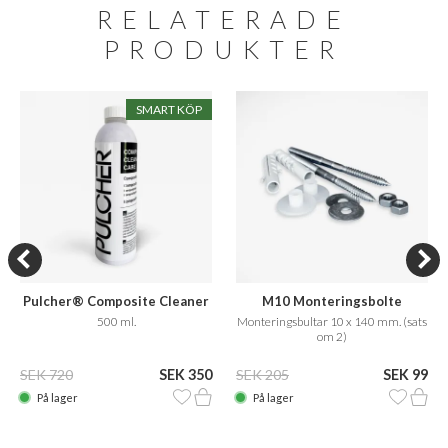
RELATERADE
PRODUKTER
SMART KÖP
Pulcher® Composite Cleaner
M10 Monteringsbolte
Care
500 ml.
Monteringsbultar 10 x 140 mm. (sats
om 2)
SEK 720
SEK 350
SEK 205
SEK 99
På lager
På lager