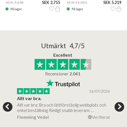
SEK 7.245
SEK 2.755
SEK 11.015
SEK 5.219
På lager
På lager
Utmärkt 4,7/5
Excellent
Recensioner
2.041
/2025
16/07/2026
..
Allt var bra.
Jag
Allt var bra: Bra och lättförståelig webbplats och
Jag 
al…
enkel beställning Rimligt snabb leverans …
rikt
ierat
Flemming Vedel
Verifierat
Lou