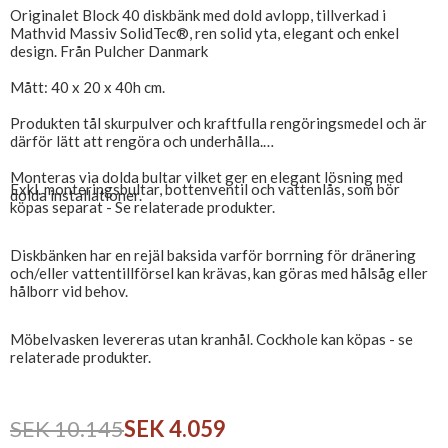
Originalet Block 40 diskbänk med dold avlopp, tillverkad i
Mathvid Massiv SolidTec®, ren solid yta, elegant och enkel
design. Från Pulcher Danmark
Mått: 40 x 20 x 40h cm.
Produkten tål skurpulver och kraftfulla rengöringsmedel och är
därför lätt att rengöra och underhålla.
Monteras via dolda bultar vilket ger en elegant lösning med
Exkl. monteringsbultar, bottenventil och vattenlås, som bör
dolda installationer.
köpas separat - Se relaterade produkter.
Diskbänken har en rejäl baksida varför borrning för dränering
och/eller vattentillförsel kan krävas, kan göras med hålsåg eller
hålborr vid behov.
Möbelvasken levereras utan kranhål. Cockhole kan köpas - se
relaterade produkter.
SEK 10.145
SEK 4.059