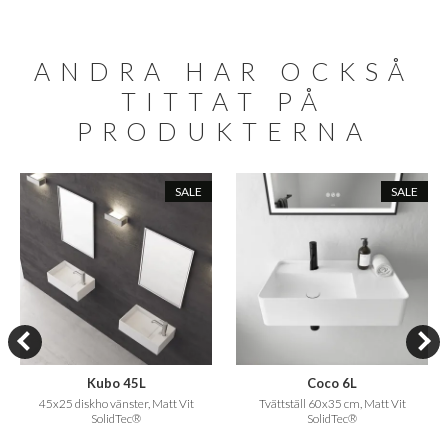
ANDRA HAR OCKSÅ
TITTAT PÅ
PRODUKTERNA
SALE
SALE
Kubo 45L
Coco 6L
45x25 diskho vänster, Matt Vit
Tvättställ 60x35 cm, Matt Vit
SolidTec®
SolidTec®