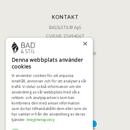
KONTAKT
BAD&STIL® ApS
CVR.NR. 25494067
×
ØSTERBROGADE 202
2100 KØBENHAVN • DANMARK
Denna webbplats använder
+46 (0)79 008 12 60
cookies
BADSTIL@BADSTIL.SE
Vi använder cookies för att anpassa
innehåll, annonser och för att analysera vår
trafik. Vi delar också information om din
HÖGSTA KREDITVÄRDIGHET
användning av vår webbplats med våra
reklam- och analyspartners som kan
kombinera den med annan information
som du har tillhandahållit dem eller som de
har samlat in från din användning av deras
BETALNINGSALTERNATIV
tjänster.
Integritetspolicy