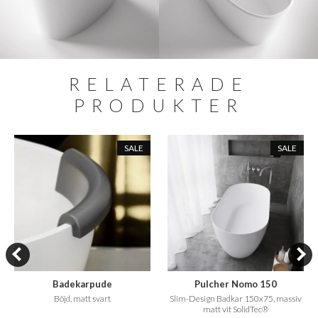
RELATERADE
PRODUKTER
SALE
SALE
Badekarpude
Pulcher Nomo 150
Böjd, matt svart
Slim-Design Badkar 150x75, massiv
matt vit SolidTec®