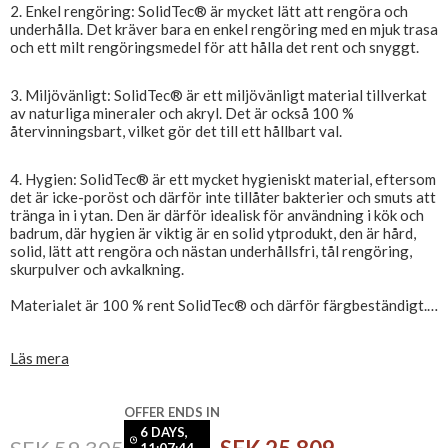
2. Enkel rengöring: SolidTec® är mycket lätt att rengöra och
underhålla. Det kräver bara en enkel rengöring med en mjuk trasa
och ett milt rengöringsmedel för att hålla det rent och snyggt.
3. Miljövänligt: ​​SolidTec® är ett miljövänligt material tillverkat
av naturliga mineraler och akryl. Det är också 100 %
återvinningsbart, vilket gör det till ett hållbart val.
4. Hygien: SolidTec® är ett mycket hygieniskt material, eftersom
det är icke-poröst och därför inte tillåter bakterier och smuts att
tränga in i ytan. Den är därför idealisk för användning i kök och
badrum, där hygien är viktig är en solid ytprodukt, den är hård,
solid, lätt att rengöra och nästan underhållsfri, tål rengöring,
skurpulver och avkalkning.
Materialet är 100 % rent SolidTec® och därför färgbeständigt.
Levereras inkl. bottenventil i SolidTec® och flexibel
Läs mera
avloppsslang, värde 1 995 kr
Priset är exkl. blandare.
OFFER ENDS IN
6 DAYS,