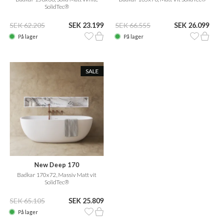
SolidTec®
SEK 62.205
SEK 23.199
SEK 66.555
SEK 26.099
På lager
På lager
SALE
New Deep 170
Badkar 170x72, Massiv Matt vit
SolidTec®
SEK 65.105
SEK 25.809
På lager