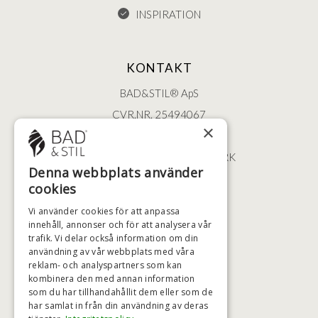
INSPIRATION
KONTAKT
BAD&STIL® ApS
CVR.NR. 25494067
×
ØSTERBROGADE 202
2100 KØBENHAVN • DANMARK
Denna webbplats använder
+46 (0)79 008 12 60
cookies
BADSTIL@BADSTIL.SE
Vi använder cookies för att anpassa
innehåll, annonser och för att analysera vår
trafik. Vi delar också information om din
användning av vår webbplats med våra
HÖGSTA KREDITVÄRDIGHET
reklam- och analyspartners som kan
kombinera den med annan information
som du har tillhandahållit dem eller som de
har samlat in från din användning av deras
BETALNINGSALTERNATIV