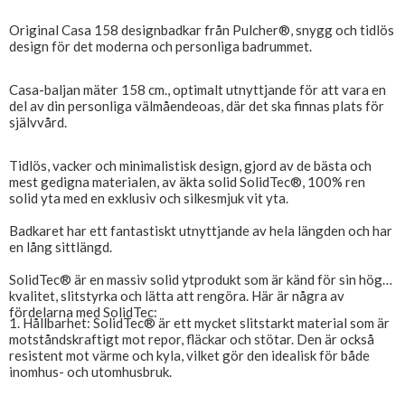
Original Casa 158 designbadkar från Pulcher®, snygg och tidlös
design för det moderna och personliga badrummet.
Casa-baljan mäter 158 cm., optimalt utnyttjande för att vara en
del av din personliga välmåendeoas, där det ska finnas plats för
självvård.
Tidlös, vacker och minimalistisk design, gjord av de bästa och
mest gedigna materialen, av äkta solid SolidTec®, 100% ren
solid yta med en exklusiv och silkesmjuk vit yta.
Badkaret har ett fantastiskt utnyttjande av hela längden och har
en lång sittlängd.
SolidTec® är en massiv solid ytprodukt som är känd för sin höga
kvalitet, slitstyrka och lätta att rengöra. Här är några av
fördelarna med SolidTec:
1. Hållbarhet: SolidTec® är ett mycket slitstarkt material som är
motståndskraftigt mot repor, fläckar och stötar. Den är också
resistent mot värme och kyla, vilket gör den idealisk för både
inomhus- och utomhusbruk.