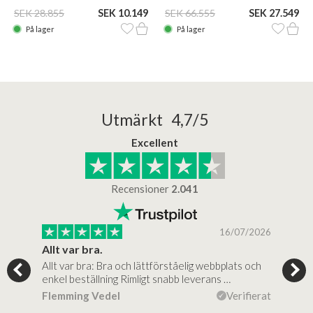
SEK 28.855
SEK 10.149
SEK 66.555
SEK 27.549
På lager
På lager
Utmärkt 4,7/5
Excellent
Recensioner
2.041
/2025
16/07/2026
..
Allt var bra.
Jag
Allt var bra: Bra och lättförståelig webbplats och
Jag 
al…
enkel beställning Rimligt snabb leverans …
rikt
ierat
Flemming Vedel
Verifierat
Lou