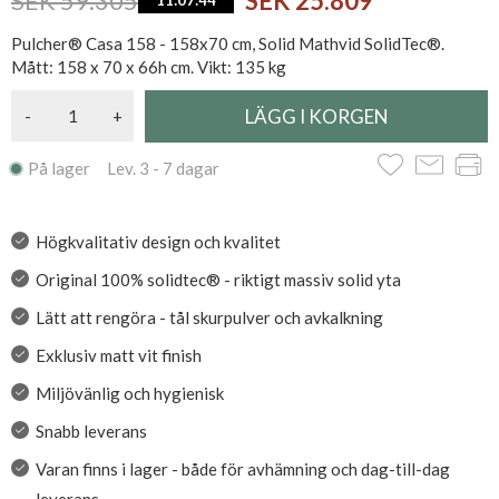
SEK 59.305
SEK 25.809
11:07:43
Pulcher® Casa 158 - 158x70 cm, Solid Mathvid SolidTec®.
Mått: 158 x 70 x 66h cm. Vikt: 135 kg
-
+
På lager Lev. 3 - 7 dagar
Högkvalitativ design och kvalitet
Original 100% solidtec® - riktigt massiv solid yta
Lätt att rengöra - tål skurpulver och avkalkning
Exklusiv matt vit finish
Miljövänlig och hygienisk
Snabb leverans
Varan finns i lager - både för avhämning och dag-till-dag