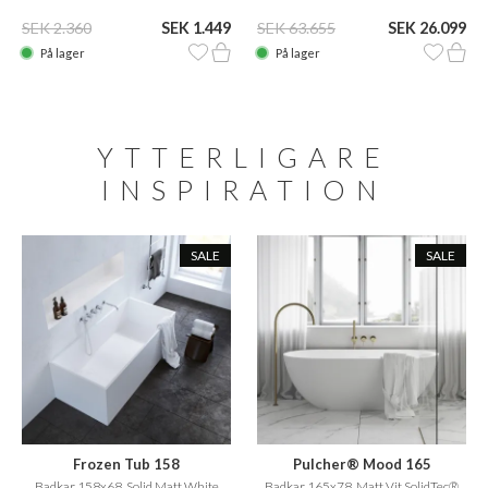
SEK 2.360
SEK 1.449
SEK 63.655
SEK 26.099
På lager
På lager
YTTERLIGARE
INSPIRATION
SALE
SALE
Frozen Tub 158
Pulcher® Mood 165
Badkar 158x68, Solid Matt White
Badkar 165x78, Matt Vit SolidTec®