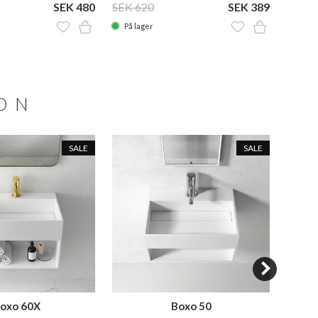
SEK 480
SEK 620
SEK 389
SEK 6
På lager
På la
ION
SALE
SALE
oxo 60X
Boxo 50