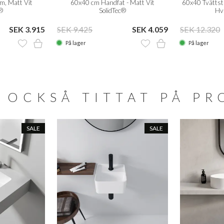
m, Matt Vit
60x40 cm Handfat - Matt Vit
60x40 Tvättstä
®
SolidTec®
Hvi
SEK 3.915
SEK 9.425
SEK 4.059
SEK 12.320
På lager
På lager
 OCKSÅ TITTAT PÅ P
SALE
SALE