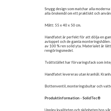
Snygg design som matchar alla moderna b
alla önskemål om ett praktiskt och använ
Mått: 55 x 40 x 50 cm.
Handfatet är perfekt för att dölja en gam
avloppet och de gamla monteringshålen 
av 100 % ren solid yta. Materialet är lät
rengöringsmedel.
Tvättstället har förvaringsfack som inte
Handfatet levereras utan kranhål. Kranhå
Bottenventil, monteringsbultar och vatte
Produktinformation - SolidTec®
Upplev kvaliteten och skönheten hos vår