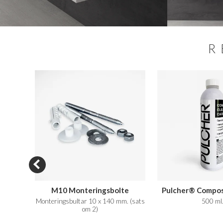
R
SALE
M10 Monteringsbolte
Pulcher® Compos
Care
t Vit
Monteringsbultar 10 x 140 mm. (sats
500 ml
om 2)