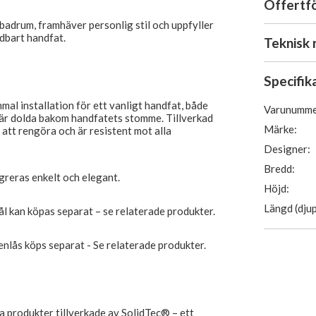
Offertf
adrum, framhäver personlig stil och uppfyller
dbart handfat.
Teknisk 
Specifik
mal installation för ett vanligt handfat, både
Varunumme
är dolda bakom handfatets stomme. Tillverkad
Märke:
t att rengöra och är resistent mot alla
Designer:
Bredd:
greras enkelt och elegant.
Höjd:
Längd (djup
l kan köpas separat – se relaterade produkter.
nlås köps separat - Se relaterade produkter.
a produkter tillverkade av SolidTec® – ett