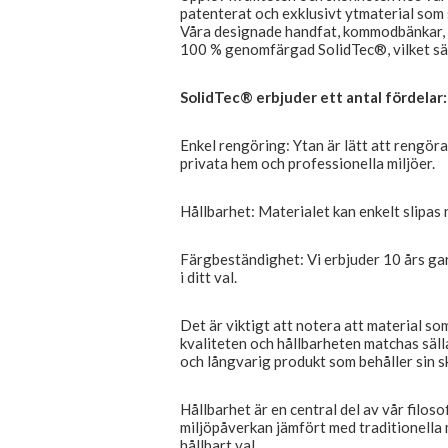
patenterat och exklusivt ytmaterial som 
Våra designade handfat, kommodbänkar, b
100 % genomfärgad SolidTec®, vilket säker
SolidTec® erbjuder ett antal fördelar:
Enkel rengöring: Ytan är lätt att rengöra
privata hem och professionella miljöer.
Hållbarhet: Materialet kan enkelt slipas n
Färgbeständighet: Vi erbjuder 10 års gar
i ditt val.
Det är viktigt att notera att material s
kvaliteten och hållbarheten matchas sälla
och långvarig produkt som behåller sin s
Hållbarhet är en central del av vår filoso
miljöpåverkan jämfört med traditionella ma
hållbart val.