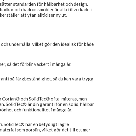
sätter standarden för hållbarhet och design.
adkar och badrumsmöbler är alla tillverkade i
ställer att ytan alltid ser ny ut.
 och underhålla, vilket gör den idealisk för både
er, så det förblir vackert i många år.
anti på färgbeständighet, så du kan vara trygg
om Corian® och SolidTec® ofta imiteras, men
n. SolidTec® är din garanti för en solid, hållbar
könhet och funktionalitet i många år.
fi. SolidTec® har en betydligt lägre
terial som porslin, vilket gör det till ett mer