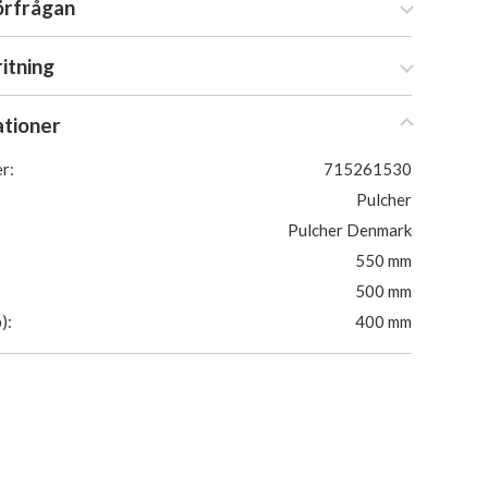
örfrågan
ritning
ationer
r:
715261530
Pulcher
Pulcher Denmark
550 mm
500 mm
):
400 mm