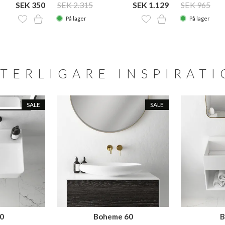
SEK 350
SEK 2.315
SEK 1.129
SEK 965
På lager
På lager
TERLIGARE INSPIRAT
SALE
SALE
0
Boheme 60
B