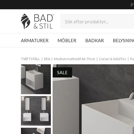
P
ARMATURER
MÖBLER
BADKAR
BELYSNI
TVÄTTSTÄLL
REA
Medium tvättställ 46-70 cm
Corian & SolidTec
Pu
SALE