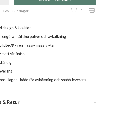
 Lev. 3 - 7 dagar
d design & kvalitet
t rengöra - tål skurpulver och avkalkning
lidtec® - ren massiv massiv yta
 matt vit finish
ständig
everans
inns i lager - både för avhämning och snabb leverans
s & Retur