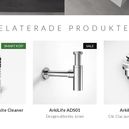
ELATERADE PRODUKT
SMART KÖP
SALE
ite Cleaner
ArkiLife ADS01
Arki
.
Designvattenlås, krom
Clic Clac pu