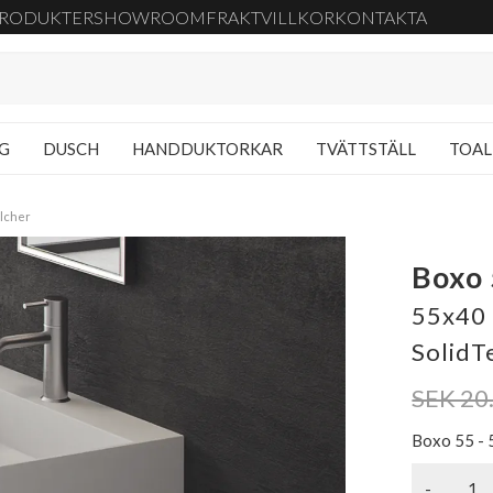
RODUKTER
SHOWROOM
FRAKT
VILLKOR
KONTAKTA
NG
DUSCH
HANDDUKTORKAR
TVÄTTSTÄLL
TOAL
lcher
Boxo
55x40 
SolidT
SEK 20
Boxo 55 - 
-