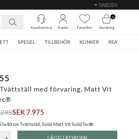
SWEDEN
0
Kundservice
Konto
Favoriter
Varukorg
ETT
SPEGEL
TILLBEHÖR
KLINKER
REA
 55
Tvättställ med förvaring, Matt Vit
ec®
.295
SEK 7.975
55x40 cm Tvättställ, Solid Matt Vit SolidTec®.
+