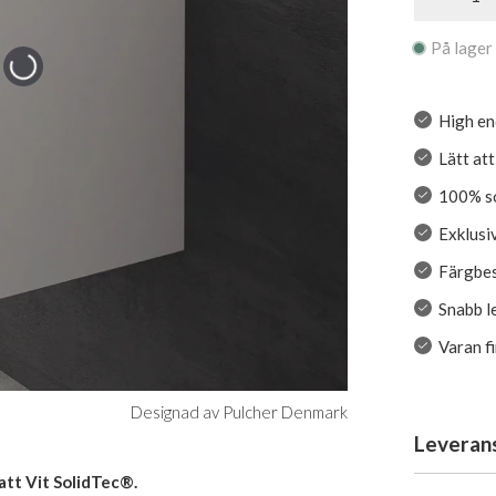
På lager
High en
Lätt at
100% so
Exklusiv
Färgbe
Snabb l
Varan f
Designad av Pulcher Denmark
Leveran
att Vit SolidTec®.