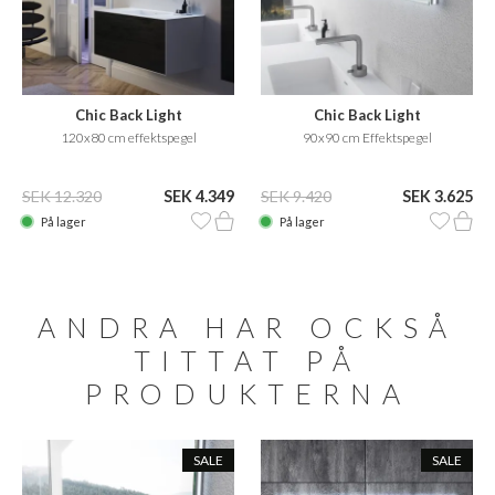
Chic Back Light
Chic Back Light
120x80 cm effektspegel
90x90 cm Effektspegel
SEK 12.320
SEK 4.349
SEK 9.420
SEK 3.625
På lager
På lager
ANDRA HAR OCKSÅ
TITTAT PÅ
PRODUKTERNA
SALE
SALE