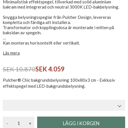
Minimalistisk effektspegel, tillverkad med solid aluminium
bakram med integrerad och neutral 3000K LED-bakbelysning.
Snygga belysningsspeglar från Pulcher Design, levereras
kompletta och färdiga att installera.
Transformator och kopplingsdosa är monterade i mitten på
baksidan av spegeln.
Kan monteras horisontellt eller vertikalt.
CE-märkt och IP44-godkänd, ansluts direkt till 230V.
Läs mera
SEK 10.870
SEK 4.059
Pulcher® Chic bakgrundsbelysning 100x80x3 cm - Exklusiv
effektspegel med LED-bakgrundsbelysning.
-
+