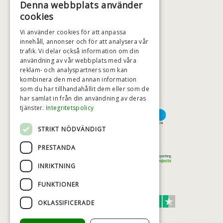
Denna webbplats använder
+46 (0)79 008 12 60
cookies
BADSTIL@BADSTIL.SE
Vi använder cookies för att anpassa
innehåll, annonser och för att analysera vår
trafik. Vi delar också information om din
användning av vår webbplats med våra
HÖGSTA KREDITVÄRDIGHET
reklam- och analyspartners som kan
kombinera den med annan information
som du har tillhandahållit dem eller som de
har samlat in från din användning av deras
BETALNINGSALTERNATIV
tjänster.
Integritetspolicy
STRIKT NÖDVÄNDIGT
TRYGG OCH SÄKER E-HANDEL
PRESTANDA
INRIKTNING
FUNKTIONER
TRUST SCORE 4,7
OKLASSIFICERADE
Excellent