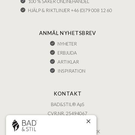
100 % SÄKER ONLINEHANDEL
HJÄLP & RIKTLINJER +46 (0)79 008 12 60
ANMÄL NYHETSBREV
NYHETER
ERBJUDA
ARTIKLAR
INSPIRATION
KONTAKT
BAD&STIL® ApS
CVR.NR. 25494067
×
ØSTERBROGADE 202
2100 KØBENHAVN • DANMARK