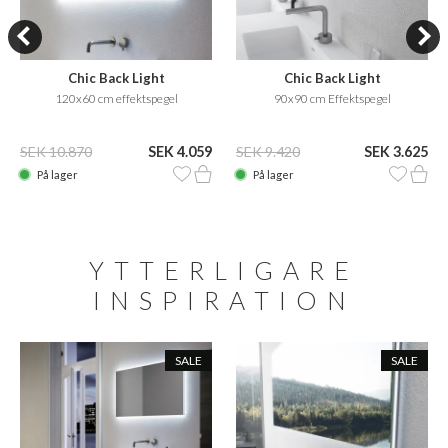
Chic Back Light
Chic Back Light
120x60 cm effektspegel
90x90 cm Effektspegel
SEK 10.870
SEK 4.059
SEK 9.420
SEK 3.625
På lager
På lager
YTTERLIGARE
INSPIRATION
SALE
SALE