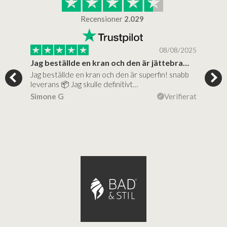
Recensioner
2.029
/2025
08/08/2025
..
Jag beställde en kran och den är jättebra…
Supe
Jag beställde en kran och den är superfin! snabb
Supe
al…
leverans 📦 Jag skulle definitivt…
(mit
ierat
Simone G
Verifierat
Lise