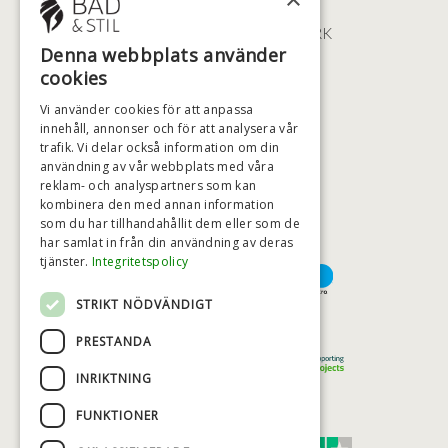
ØSTERBROGADE 202
2100 KØBENHAVN • DANMARK
Denna webbplats använder
+46 (0)79 008 12 60
cookies
BADSTIL@BADSTIL.SE
Vi använder cookies för att anpassa
innehåll, annonser och för att analysera vår
trafik. Vi delar också information om din
användning av vår webbplats med våra
HÖGSTA KREDITVÄRDIGHET
reklam- och analyspartners som kan
kombinera den med annan information
som du har tillhandahållit dem eller som de
har samlat in från din användning av deras
BETALNINGSALTERNATIV
tjänster.
Integritetspolicy
STRIKT NÖDVÄNDIGT
TRYGG OCH SÄKER E-HANDEL
PRESTANDA
INRIKTNING
FUNKTIONER
TRUST SCORE 4,7