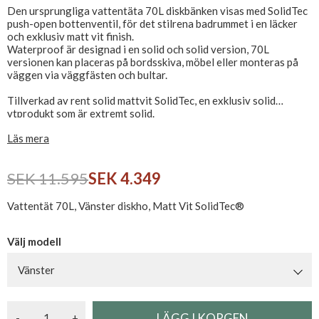
Den ursprungliga vattentäta 70L diskbänken visas med SolidTec
push-open bottenventil, för det stilrena badrummet i en läcker
och exklusiv matt vit finish.
Waterproof är designad i en solid och solid version, 70L
versionen kan placeras på bordsskiva, möbel eller monteras på
väggen via väggfästen och bultar.
Tillverkad av rent solid mattvit SolidTec, en exklusiv solid
ytprodukt som är extremt solid.
Produkten är lätt att rengöra, tål avkalkningsmedel, skurpulver
Läs mera
och andra rengöringsmedel.
Diskbänken levereras utan kranhål. Kranhål kan köpas tillägg - se
relaterade produkter. Obs, vattenlås, monteringsbultar och
SEK 11.595
SEK 4.349
bottenventil bör köpas separat - Se relaterade produkter
Vattentät 70L, Vänster diskho, Matt Vit SolidTec®
Välj modell
Vänster
-
+