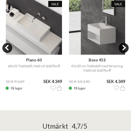
SALE
SALE
Plano 60
Boxo 45S
60x35 Tvättställ, Matt vit SolidTec®
45x30 cm Tvättställ med förvaring,
Mathvid SolidTec®
SEK 9.569
SEK 4.349
SEK 10.145
SEK 4.349
På lager
På lager
Utmärkt 4,7/5