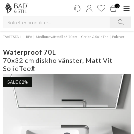
0
TVÄTTSTÄLL
REA
Medium tvättställ 46-70 cm
Corian & SolidTec
Pulcher
Waterproof 70L
70x32 cm diskho vänster, Matt Vit
SolidTec®
SALE 62%