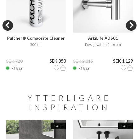
Pulcher® Composite Cleaner
ArkiLife ADS01
Care
500 ml.
Designvattenlås, krom
SEK 720
SEK 350
SEK 2.315
SEK 1.129
På lager
På lager
YTTERLIGARE
INSPIRATION
SALE
SALE