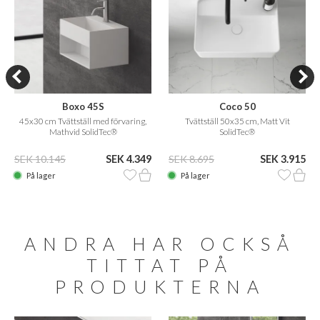
Boxo 45S
Coco 50
45x30 cm Tvättställ med förvaring,
Tvättställ 50x35 cm, Matt Vit
Mathvid SolidTec®
SolidTec®
SEK 10.145
SEK 4.349
SEK 8.695
SEK 3.915
På lager
På lager
ANDRA HAR OCKSÅ
TITTAT PÅ
PRODUKTERNA