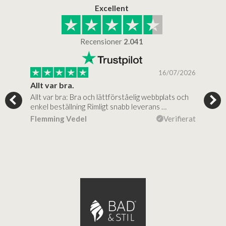
Excellent
Recensioner
2.041
/2025
16/07/2026
..
Allt var bra.
Jag
Allt var bra: Bra och lättförståelig webbplats och
Jag 
al…
enkel beställning Rimligt snabb leverans …
rikt
ierat
Flemming Vedel
Verifierat
Lou