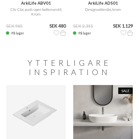
ArkiLife ABV01
ArkiLife ADS01
Clic Clac push-open bottenventil,
Designvattenlås, krom
Krom
SEK 965
SEK 480
SEK 2.315
SEK 1.129
På lager
På lager
YTTERLIGARE
INSPIRATION
SALE