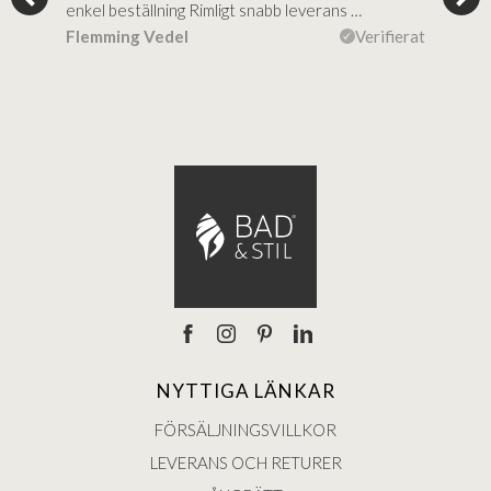
al…
enkel beställning Rimligt snabb leverans …
rikt
ierat
Flemming Vedel
Verifierat
Lou
NYTTIGA LÄNKAR
FÖRSÄLJNINGSVILLKOR
LEVERANS OCH RETURER