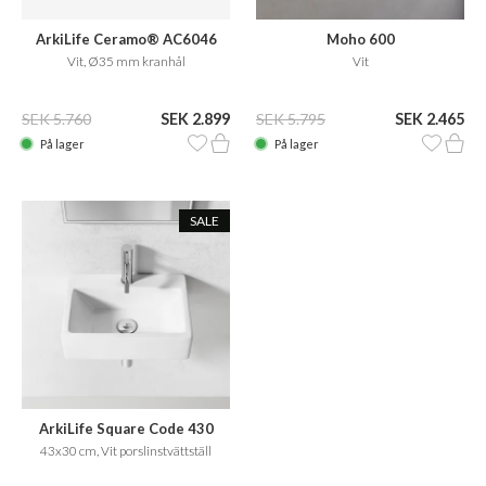
ArkiLife Ceramo® AC6046
Moho 600
Vit, Ø35 mm kranhål
Vit
SEK 5.760
SEK 2.899
SEK 5.795
SEK 2.465
På lager
På lager
SALE
ArkiLife Square Code 430
43x30 cm, Vit porslinstvättställ