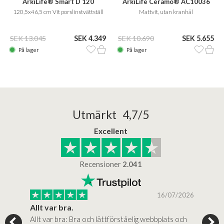
ArkiLife® Smart D 120
ArkiLife Ceramo® AC10036
120,5x46,5 cm Vit porslinstvättställ
Mattvit, utan kranhål
SEK 13.045
SEK 4.349
SEK 10.690
SEK 5.655
På lager
På lager
Utmärkt 4,7/5
Excellent
Recensioner
2.041
/2025
16/07/2026
..
Allt var bra.
Jag
Allt var bra: Bra och lättförståelig webbplats och
Jag 