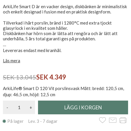
ArkiLife Smart D är en vacker design, diskbänken är minimalistisk
och enkelt designad i fusion med en praktisk designform.
Tillverkad i hårt porslin, bränd i 1280°C med extra tjockt
glasyrlock i en kvalitet som håller.
Diskbänken har hörn som är lätta att rengöra och är lätt att
underhålla, 5 års total garanti ges på produkten.
Levereras endast med kranhål.
Läs mera
SEK 13.045
SEK 4.349
ArkiLife® Smart D 120 Vit porslinsvask Mått: bredd: 120,5 cm,
djup: 46,5 cm, höjd: 12,5 cm
-
+
På lager Lev. 3 - 7 dagar