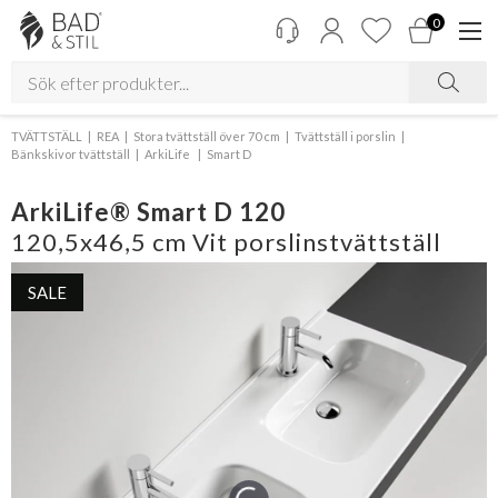
0
TVÄTTSTÄLL
REA
Stora tvättställ över 70 cm
Tvättställ i porslin
Bänkskivor tvättställ
ArkiLife
Smart D
ArkiLife® Smart D 120
120,5x46,5 cm Vit porslinstvättställ
SALE