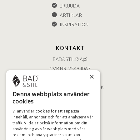
ERBJUDA
ARTIKLAR
INSPIRATION
KONTAKT
BAD&STIL® ApS
CVR.NR. 25494067
×
ØSTERBROGADE 202
2100 KØBENHAVN • DANMARK
Denna webbplats använder
+46 (0)79 008 12 60
cookies
BADSTIL@BADSTIL.SE
Vi använder cookies för att anpassa
innehåll, annonser och för att analysera vår
trafik. Vi delar också information om din
användning av vår webbplats med våra
HÖGSTA KREDITVÄRDIGHET
reklam- och analyspartners som kan