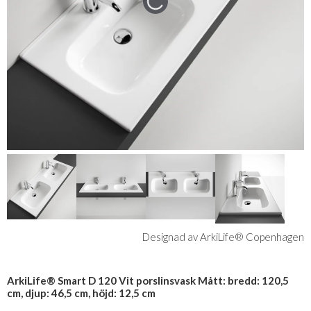
Designad av ArkiLife® Copenhagen
ArkiLife® Smart D 120 Vit porslinsvask Mått: bredd: 120,5
cm, djup: 46,5 cm, höjd: 12,5 cm