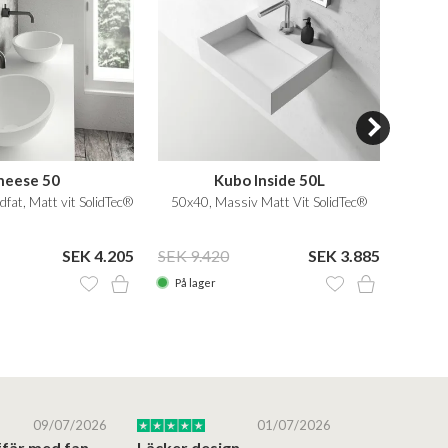
heese 50
Kubo Inside 50L
at, Matt vit SolidTec®
50x40, Massiv Matt Vit SolidTec®
36x
SEK 4.205
SEK 9.420
SEK 3.885
SEK 6
På lager
På la
09/07/2026
01/07/2026
Superbra affär med fantastiska produkter
Läcker design