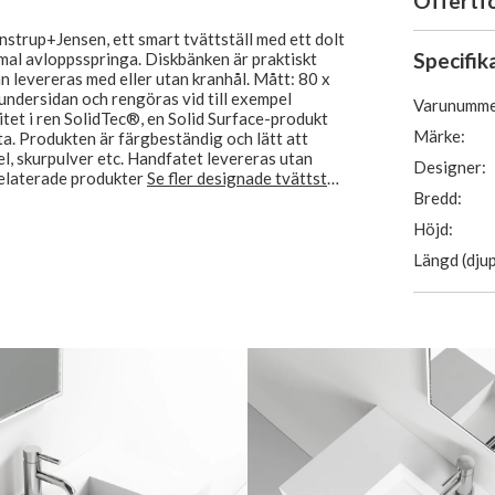
Offertf
nstrup+Jensen, ett smart tvättställ med ett dolt
Specifik
al avloppsspringa. Diskbänken är praktiskt
levereras med eller utan kranhål. Mått: 80 x
undersidan och rengöras vid till exempel
Varunumme
itet i ren SolidTec®, en Solid Surface-produkt
Märke:
ta. Produkten är färgbeständig och lätt att
l, skurpulver etc. Handfatet levereras utan
Designer:
relaterade produkter
Se fler designade tvättställ
Bredd:
Höjd:
Längd (djup