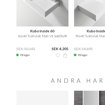
Kubo Inside 60
Kubo Insid
60x40 Tvättställ, Matt Vit SolidTec®
90x40 Tvättställ, Mat
SEK 10.145
SEK 4.205
SEK 14.495
På lager
På lager
ANDRA HAR
SALE