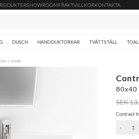
RODUKTER
SHOWROOM
FRAKT
VILLKOR
KONTAKTA
NG
DUSCH
HANDDUKTORKAR
TVÄTTSTÄLL
TOAL
cher
Inside
Contr
80x40 
SEK 13
Contract I
-