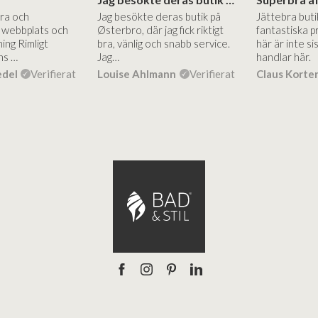
Bra och
Jag besökte deras butik på
Jättebra but
g webbplats och
Østerbro, där jag fick riktigt
fantastiska p
ing Rimligt
bra, vänlig och snabb service.
här är inte si
ns …
Jag…
handlar här.
edel
Verifierat
Louise Ahlmann
Verifierat
Claus Korte