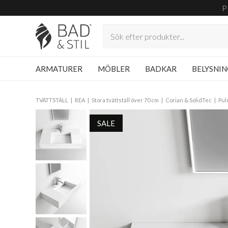
P
ARMATURER
MÖBLER
BADKAR
BELYSNI
TVÄTTSTÄLL
REA
Stora tvättställ över 70 cm
Corian & SolidTec
Pul
SALE