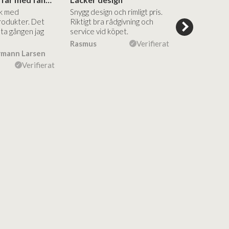
ik med
Snygg design och rimligt pris.
Trevliga och
rodukter. Det
Riktigt bra rådgivning och
hjälpsamma a
sta gången jag
service vid köpet.
vägledning på
Vacker desig
Rasmus
Verifierat
rmann Larsen
Ulla Konner
Verifierat