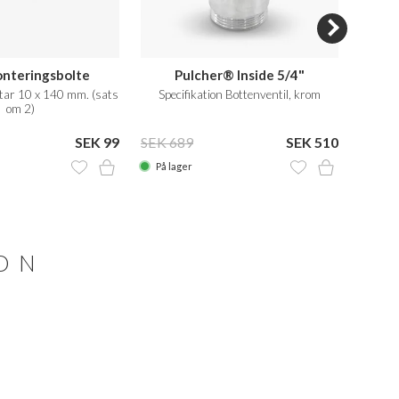
nteringsbolte
Pulcher® Inside 5/4"
tar 10 x 140 mm. (sats
Specifikation Bottenventil, krom
Profes
om 2)
mm, S
SEK 99
SEK 689
SEK 510
SEK 6
På lager
På la
ION