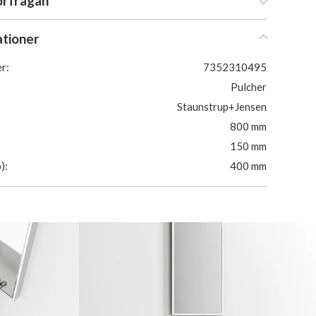
örfrågan
ationer
r:
7352310495
Pulcher
Staunstrup+Jensen
800 mm
150 mm
):
400 mm