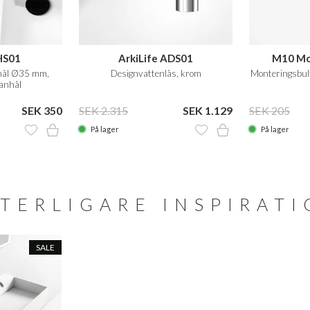
HS01
ArkiLife ADS01
M10 Mo
nhål Ø35 mm,
Designvattenlås, krom
Monteringsbul
anhål
SEK 350
SEK 2.315
SEK 1.129
SEK 205
På lager
På lager
TERLIGARE INSPIRAT
SALE