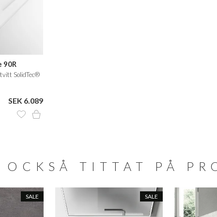
e 90R
tvitt SolidTec®
SEK 6.089
 OCKSÅ TITTAT PÅ P
SALE
SALE