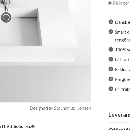
På lager
Dansk e
Smart d
rengör
100% so
Lätt at
Exklusiv
Färgbes
Fri fra
Designad av Staunstrup+Jensen
Leveran
Matt Vit SolidTec®