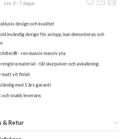
 Lev. 3 - 7 dagar
xklusiv design och kvalitet
old invändig design för avlopp, kan demonteras och
as
lidtec® - ren massiv massiv yta
t rengöra material - tål skurpulver och avkalkning
 matt vit finish
tändig med 5 års garanti
kt och snabb leverans
s & Retur