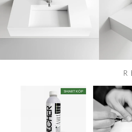
R
SALE
SMART KÖP