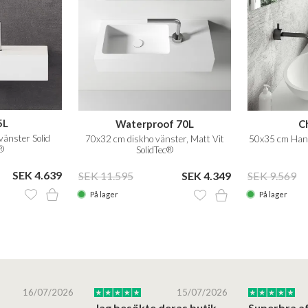
5L
Waterproof 70L
C
vänster Solid
70x32 cm diskho vänster, Matt Vit
50x35 cm Handf
®
SolidTec®
SEK 4.639
SEK 11.595
SEK 4.349
SEK 9.569
På lager
På lager
16/07/2026
15/07/2026
Jag besökte deras butik på Østerbro.