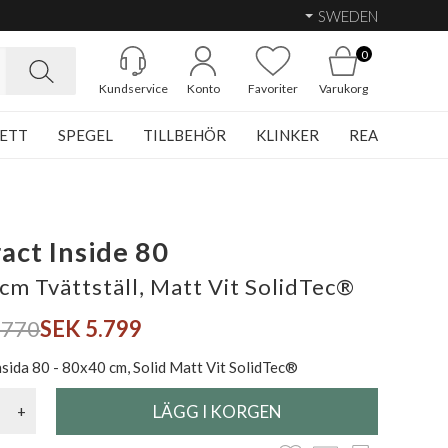
SWEDEN
0
Kundservice
Konto
Favoriter
Varukorg
ETT
SPEGEL
TILLBEHÖR
KLINKER
REA
act Inside 80
cm Tvättställ, Matt Vit SolidTec®
.770
SEK 5.799
nsida 80 - 80x40 cm, Solid Matt Vit SolidTec®
+