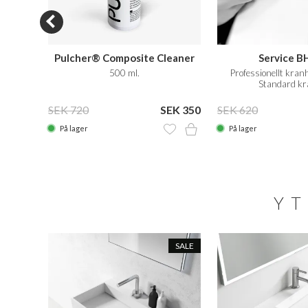
Pulcher® Composite Cleaner
Service B
Care
lidTec®
500 ml.
Professionellt kra
Standard kr
 3.189
SEK 720
SEK 350
SEK 620
På lager
På lager
YT
SALE