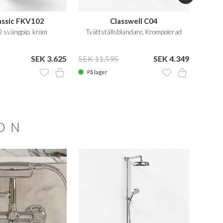
lassic FKV102
Classwell C04
0 svängpip, krom
Tvättställsblandare, Krompolerad
Tvä
SEK 3.625
SEK 11.595
SEK 4.349
SEK 1
På lager
På la
ION