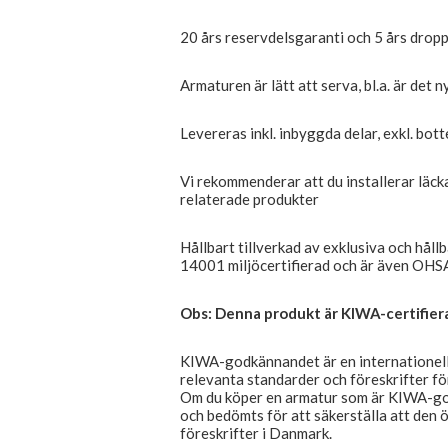
20 års reservdelsgaranti och 5 års dropp
Armaturen är lätt att serva, bl.a. är det 
Levereras inkl. inbyggda delar, exkl. bot
Vi rekommenderar att du installerar läc
relaterade produkter
Hållbart tillverkad av exklusiva och håll
14001 miljöcertifierad och är även OHSA
Obs: Denna produkt är KIWA-certifier
KIWA-godkännandet är en internationell c
relevanta standarder och föreskrifter för
Om du köper en armatur som är KIWA-god
och bedömts för att säkerställa att de
föreskrifter i Danmark.