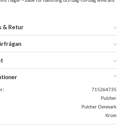
inns i lager – både för hämtning och dag-till-dag leverans
s & Retur
örfrågan
at
ationer
r:
715264735
Pulcher
Pulcher Denmark
Krom