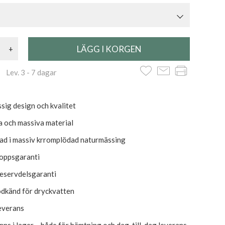
+
 Lev. 3 - 7 dagar
sig design och kvalitet
a och massiva material
kad i massiv krromplödad naturmässing
roppsgaranti
reservdelsgaranti
dkänd för dryckvatten
everans