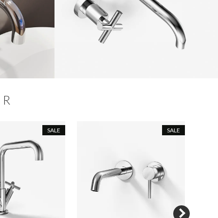
ER
SALE
SALE