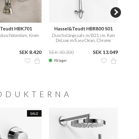
&Teudt HBK701
Hassel&Teudt HBR800 S01
H
 duschblandare, Krom
Duschstångssats m/Ø21 cm. Rain
T
DeLuxe m/EasyClean, Chrome
SEK 8.420
SEK 30.300
SEK 13.049
SEK 1
På lager
På la
RODUKTERNA
SALE