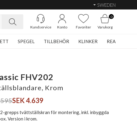
SWEDEN
0
Kundservice
Konto
Favoriter
Varukorg
ETT
SPEGEL
TILLBEHÖR
KLINKER
REA
lassic FHV202
tällsblandare, Krom
.595
SEK 4.639
 2-grepps tvättställskran för montering, inkl. inbyggda
box. Version i krom.