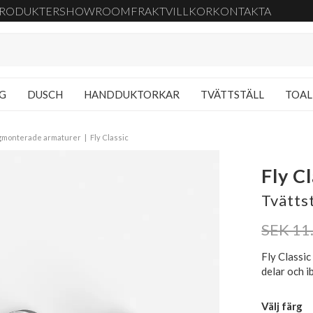
RODUKTER
SHOWROOM
FRAKT
VILLKOR
KONTAKTA
NG
DUSCH
HANDDUKTORKAR
TVÄTTSTÄLL
TOAL
gmonterade armaturer
Fly Classic
Fly C
Tvätts
SEK 11
Fly Classic
delar och i
Välj färg