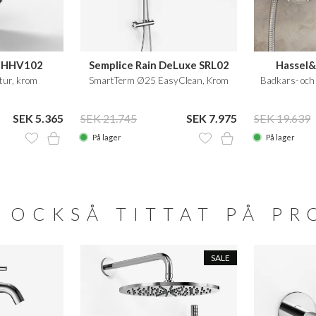
t HHV102
Semplice Rain DeLuxe SRL02
Hassel
tur, krom
SmartTerm Ø25 EasyClean, Krom
Badkars- och
SEK 5.365
SEK 21.745
SEK 7.975
SEK 19.639
På lager
På lager
 OCKSÅ TITTAT PÅ P
SALE