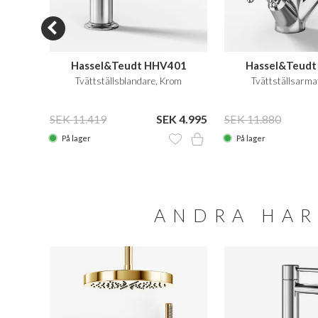
Hassel&Teudt HHV401
Hassel&Teud
rad
Tvättställsblandare, Krom
Tvättställsarma
 2.465
SEK 11.419
SEK 4.995
SEK 11.880
På lager
På lager
ANDRA HAR