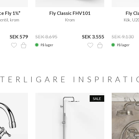
ce Fly 1¼”
Fly Classic FHV101
Fly C
entil, krom
Krom
Kök, U2
SEK 579
SEK 8.695
SEK 3.555
SEK 9.130
På lager
På lager
TERLIGARE INSPIRAT
SALE