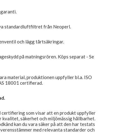
garanti.
nya standardluftfiltret från Neoperl.
tenventil och lägg tårtsäkringar.
kageskydd på matningsrören. Köps separat - Se
bara material, produktionen uppfyller bl.a. ISO
S 18001 certifierad.
ad.
ertifiering som visar att en produkt uppfyller
 kvalitet, säkerhet och miljömässig hållbarhet.
känd kan du vara säker på att den har testats
n överensstämmer med relevanta standarder och