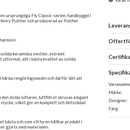
Varan f
den ursprungliga Fly Classic-serien, handbyggd i
Henry Pulcher och producerad av Pulcher
Leveran
 harmoni.
Offertf
olida keramiska ventiler, extremt
Certifik
 utformat, allt i bästa kvalitet av solida
Specifik
ål hårda rengöringsmedel och därför lätt att
Varunumme
Märke:
 den dolda luftaren, luftfiltret skruvas elegant
Designer:
t stycke, vilket ger en komplett och lättstädad
Färg:
et bästa och som vill ha en hållbar produkt i
ser gjorts med materialen.