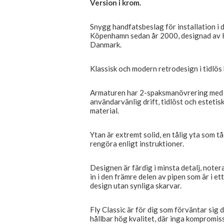
Version i krom.
Snygg handfatsbeslag för installation i 
Köpenhamn sedan år 2000, designad av 
Danmark.
Klassisk och modern retrodesign i tidlös
Armaturen har 2-spaksmanövrering med s
användarvänlig drift, tidlöst och estetiskt
material.
Ytan är extremt solid, en tålig yta som t
rengöra enligt instruktioner.
Designen är färdig i minsta detalj, notera
in i den främre delen av pipen som är i et
design utan synliga skarvar.
Fly Classic är för dig som förväntar sig d
hållbar hög kvalitet, där inga kompromis