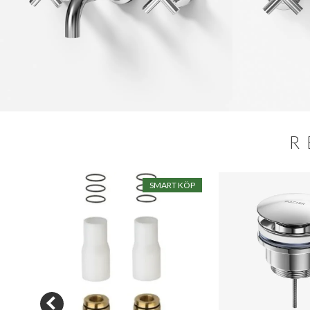
R
SALE
SMART KÖP