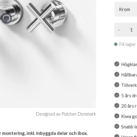
Krom
-
På lager
Högklas
Hållbar
Tillver
5 års d
20 års 
Designad av Pulcher Denmark
Kiwa go
Snabb l
r montering, inkl. inbyggda delar och ibox.