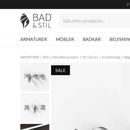
P
ARMATURER
MÖBLER
BADKAR
BELYSNI
ARMATURER
REA
Handfatsarmatur
Fly Classic
Krombeslag
Väg
SALE