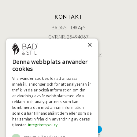
KONTAKT
BAD&STIL® ApS
CVR.NR. 25494067
×
ØSTERBROGADE 202
2100 KØBENHAVN • DANMARK
Denna webbplats använder
+46 (0)79 008 12 60
cookies
BADSTIL@BADSTIL.SE
Vi använder cookies för att anpassa
innehåll, annonser och för att analysera vår
trafik. Vi delar också information om din
användning av vår webbplats med våra
HÖGSTA KREDITVÄRDIGHET
reklam- och analyspartners som kan
kombinera den med annan information
som du har tillhandahållit dem eller som de
har samlat in från din användning av deras
BETALNINGSALTERNATIV
tjänster.
Integritetspolicy