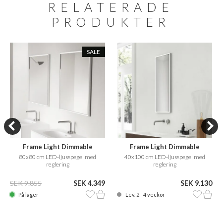
RELATERADE
PRODUKTER
SALE
Frame Light Dimmable
Frame Light Dimmable
80x80 cm LED-ljusspegel med
40x100 cm LED-ljusspegel med
reglering
reglering
SEK 9.855
SEK 4.349
SEK 9.130
På lager
Lev. 2 - 4 veckor