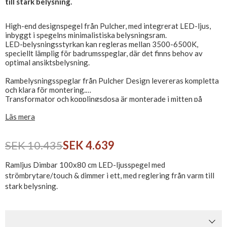
till stark belysning.
High-end designspegel från Pulcher, med integrerat LED-ljus,
inbyggt i spegelns minimalistiska belysningsram.
LED-belysningsstyrkan kan regleras mellan 3500-6500K,
speciellt lämplig för badrumsspeglar, där det finns behov av
optimal ansiktsbelysning.
Rambelysningsspeglar från Pulcher Design levereras kompletta
och klara för montering.
Transformator och kopplingsdosa är monterade i mitten på
baksidan av spegeln.
Läs mera
Kan monteras horisontellt eller vertikalt, touch/omkopplaren
monteras på sidan av spegeln, i nedre högra hörnet, monteras
SEK 10.435
SEK 4.639
spegeln åt andra hållet så kommer touch/omkopplaren att sitta
längst ner eller upptill.
Ramljus Dimbar 100x80 cm LED-ljusspegel med
CE-märkt och IP44-godkänd, anslut direkt till 230V.
strömbrytare/touch & dimmer i ett, med reglering från varm till
stark belysning.
Spegeldjup inkl. bakkant är 35 mm.