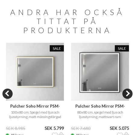
ANDRA HAR OCKSÅ
TITTAT PÅ
PRODUKTERNA
SALE
SALE
Pulcher Soho Mirror PSM-
Pulcher Soho Mirror PSM-
1080
8080
100x80 cm. Spegel med ljus och
80x80 cm, spegel med ljus och
ljusstyrning, matt mässingsfärgad
ljusstyrning, mattsvart ram
ram
SEK 8.985
SEK 5.799
SEK 7.680
SEK 5.075