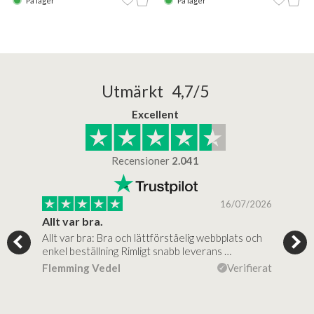
På lager
På lager
Utmärkt 4,7/5
Excellent
Recensioner
2.041
/2025
16/07/2026
..
Allt var bra.
Jag
Allt var bra: Bra och lättförståelig webbplats och
Jag 
al…
enkel beställning Rimligt snabb leverans …
rikt
ierat
Flemming Vedel
Verifierat
Lou