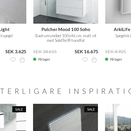
Light
Pulcher Mood 100 Soho
ArkiLif
ktspegel
Badrumsmöbel 100x46 cm, matt vit
Spegelsk
med SolidTec® handfat
SEK 3.625
SEK 34.655
SEK 16.675
SEK 4.925
På lager
På lager
TERLIGARE INSPIRAT
SALE
SALE