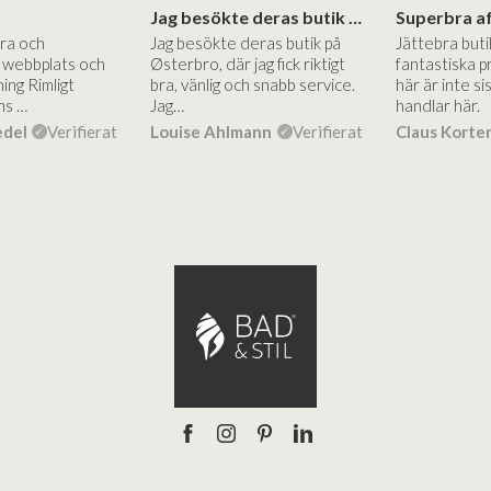
Jag besökte deras butik på Østerbro.
Bra och
Jag besökte deras butik på
Jättebra but
g webbplats och
Østerbro, där jag fick riktigt
fantastiska p
ing Rimligt
bra, vänlig och snabb service.
här är inte si
ns …
Jag…
handlar här.
edel
Verifierat
Louise Ahlmann
Verifierat
Claus Korte