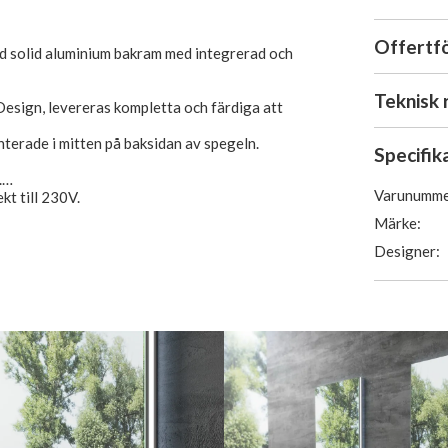
Offertf
ed solid aluminium bakram med integrerad och
Teknisk 
esign, levereras kompletta och färdiga att
erade i mitten på baksidan av spegeln.
Specifik
.
Varunumme
t till 230V.
Märke:
Designer: