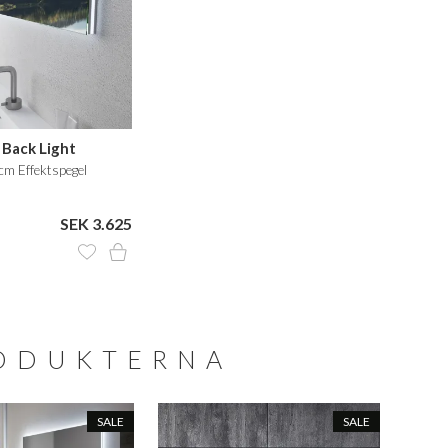
 Back Light
m Effektspegel
SEK 3.625
RODUKTERNA
SALE
SALE