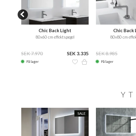
Chic Back Light
Chic Back 
l
80x60 cm effektspegel
80x80 cm effe
 2.175
SEK 7.970
SEK 3.335
SEK 8.985
På lager
På lager
YT
SALE