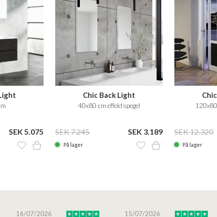
Light
Chic Back Light
Chic
cm
40x80 cm effektspegel
120x80 
SEK 5.075
SEK 7.245
SEK 3.189
SEK 12.320
På lager
På lager
16/07/2026
15/07/2026