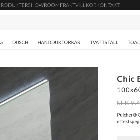
PRODUKTER
SHOWROOM
FRAKT
VILLKOR
KONTAKT
NG
DUSCH
HANDDUKTORKAR
TVÄTTSTÄLL
TOAL
Chic 
100x60
SEK 9.
Pulcher® C
effektspeg