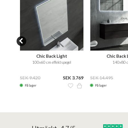
Chic Back Light
Chic Back 
l
100x60 cm effektspegel
140x80 
 5.799
SEK 9.420
SEK 3.769
SEK 14.495
På lager
På lager
25/05/2025
30/03/2025