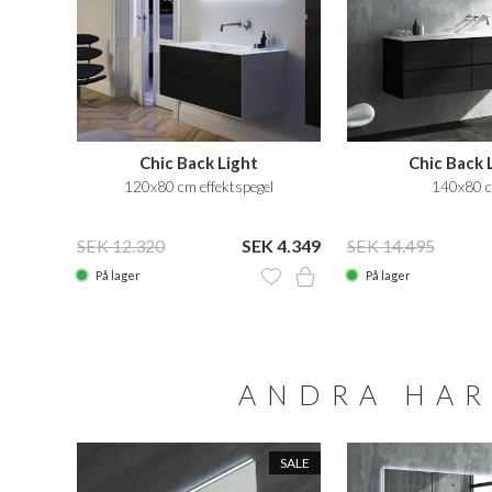
Chic Back Light
Chic Back 
120x80 cm effektspegel
140x80 
SEK 12.320
SEK 4.349
SEK 14.495
På lager
På lager
ANDRA HAR
SALE
SALE