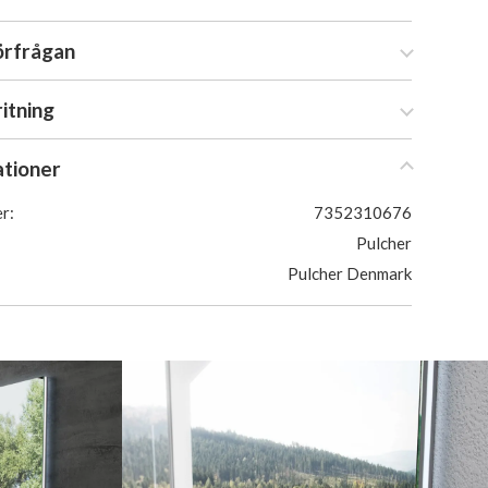
örfrågan
ritning
ationer
r:
7352310676
Pulcher
Pulcher Denmark