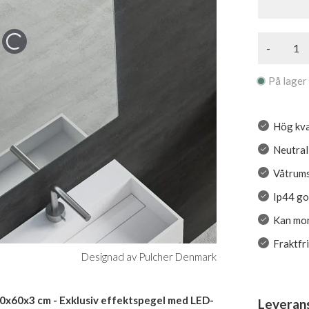
-
På lager
Hög kva
Neutral
Våtrumss
Ip44 g
Kan mont
Fraktfr
Designad av Pulcher Denmark
0x60x3 cm - Exklusiv effektspegel med LED-
Leveran