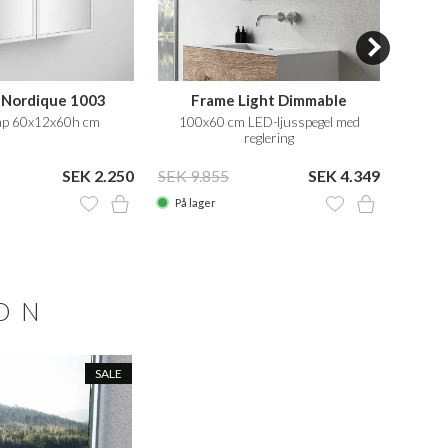
e Nordique 1003
Frame Light Dimmable
Kubi
åp 60x12x60h cm
100x60 cm LED-ljusspegel med
LE
reglering
SEK 2.250
SEK 9.855
SEK 4.349
SEK 1
På lager
På la
ION
SALE