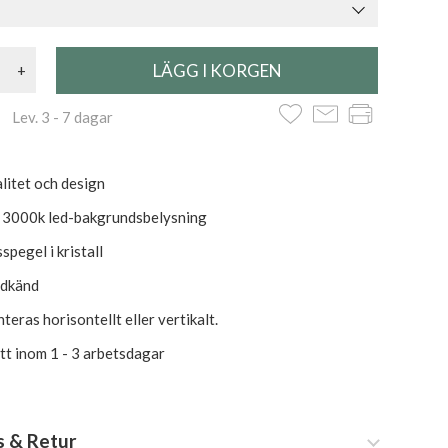
+
 Lev. 3 - 7 dagar
litet och design
 3000k led-bakgrundsbelysning
pegel i kristall
odkänd
eras horisontellt eller vertikalt.
itt inom 1 - 3 arbetsdagar
s & Retur