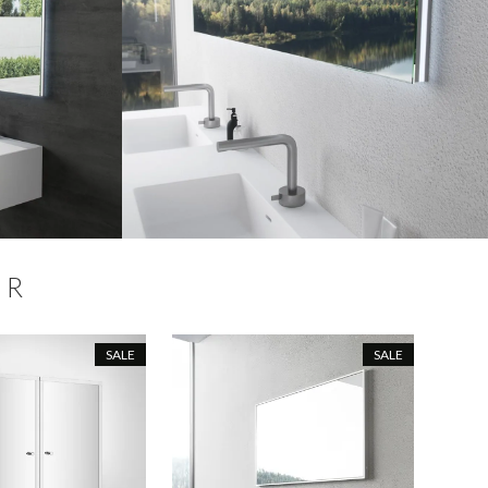
ER
SALE
SALE