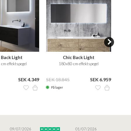
 Back Light
Chic Back Light
cm effektspegel
180x80 cm effektspegel
SEK 4.349
SEK 18.845
SEK 6.959
SEK 1
På lager
På la
09/07/2026
01/07/2026