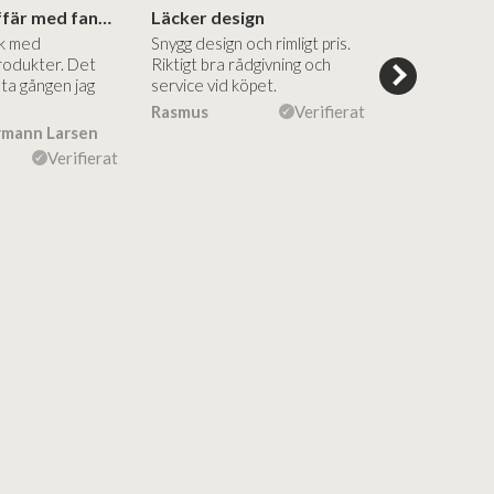
Superbra affär med fantastiska produkter
Läcker design
ik med
Snygg design och rimligt pris.
Trevliga och
rodukter. Det
Riktigt bra rådgivning och
hjälpsamma a
sta gången jag
service vid köpet.
vägledning på
Vacker desig
Rasmus
Verifierat
rmann Larsen
Ulla Konner
Verifierat