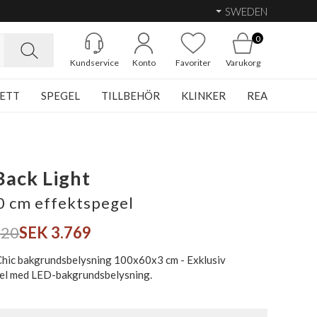
SWEDEN
0
Kundservice
Konto
Favoriter
Varukorg
ETT
SPEGEL
TILLBEHÖR
KLINKER
REA
Back Light
 cm effektspegel
420
SEK 3.769
hic bakgrundsbelysning 100x60x3 cm - Exklusiv
el med LED-bakgrundsbelysning.