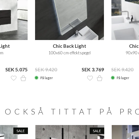
Light
Chic Back Light
Chic
cm
100x60 cm effektspegel
90x90 c
SEK 5.075
SEK 9.420
SEK 3.769
SEK 9.420
På lager
På lager
 OCKSÅ TITTAT PÅ P
SALE
SALE