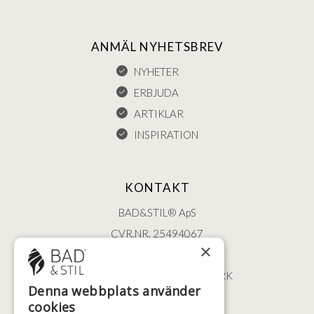
ANMÄL NYHETSBREV
NYHETER
ERBJUDA
ARTIKLAR
INSPIRATION
KONTAKT
BAD&STIL® ApS
CVR.NR. 25494067
×
ØSTERBROGADE 202
2100 KØBENHAVN • DANMARK
Denna webbplats använder
+46 (0)79 008 12 60
cookies