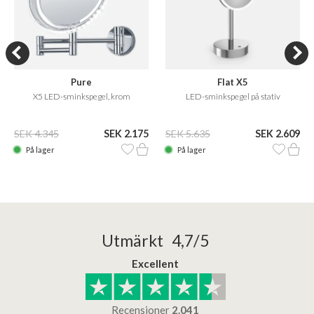
Pure
Flat X5
X5 LED-sminkspegel, krom
LED-sminkspegel på stativ
SEK 4.345
SEK 2.175
SEK 5.635
SEK 2.609
På lager
På lager
Utmärkt 4,7/5
Excellent
Recensioner
2.041