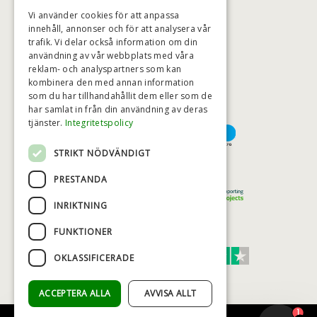
BADSTIL@BADSTIL.SE
Vi använder cookies för att anpassa
innehåll, annonser och för att analysera vår
trafik. Vi delar också information om din
användning av vår webbplats med våra
HÖGSTA KREDITVÄRDIGHET
reklam- och analyspartners som kan
kombinera den med annan information
som du har tillhandahållit dem eller som de
har samlat in från din användning av deras
BETALNINGSALTERNATIV
tjänster.
Integritetspolicy
STRIKT NÖDVÄNDIGT
TRYGG OCH SÄKER E-HANDEL
PRESTANDA
INRIKTNING
FUNKTIONER
TRUST SCORE 4,7
OKLASSIFICERADE
Excellent
ACCEPTERA ALLA
AVVISA ALLT
1