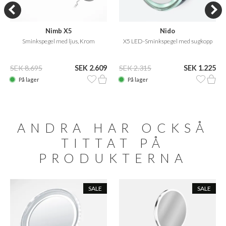
Nimb X5
Nido
Sminkspegel med ljus, Krom
X5 LED-Sminkspegel med sugkopp
SEK 8.695
SEK 2.609
SEK 2.315
SEK 1.225
På lager
På lager
ANDRA HAR OCKSÅ
TITTAT PÅ
PRODUKTERNA
SALE
SALE