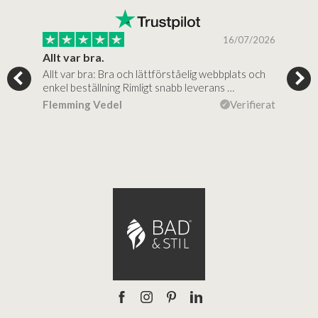
/2025
16/07/2026
..
Allt var bra.
Jag
Allt var bra: Bra och lättförståelig webbplats och
Jag 
al…
enkel beställning Rimligt snabb leverans …
rikt
ierat
Flemming Vedel
Verifierat
Lou