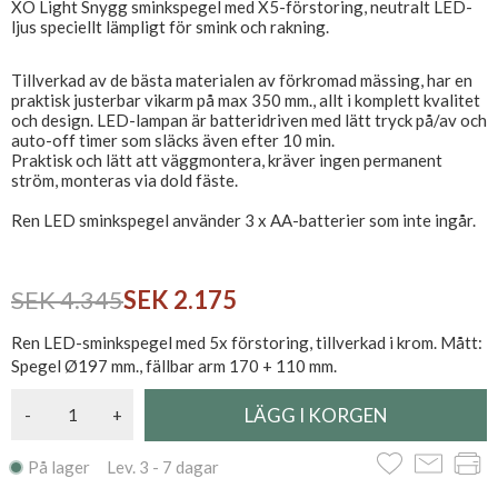
XO Light Snygg sminkspegel med X5-förstoring, neutralt LED-
ljus speciellt lämpligt för smink och rakning.
Tillverkad av de bästa materialen av förkromad mässing, har en
praktisk justerbar vikarm på max 350 mm., allt i komplett kvalitet
och design. LED-lampan är batteridriven med lätt tryck på/av och
auto-off timer som släcks även efter 10 min.
Praktisk och lätt att väggmontera, kräver ingen permanent
ström, monteras via dold fäste.
Ren LED sminkspegel använder 3 x AA-batterier som inte ingår.
SEK 4.345
SEK 2.175
Ren LED-sminkspegel med 5x förstoring, tillverkad i krom. Mått:
Spegel Ø197 mm., fällbar arm 170 + 110 mm.
-
+
På lager Lev. 3 - 7 dagar