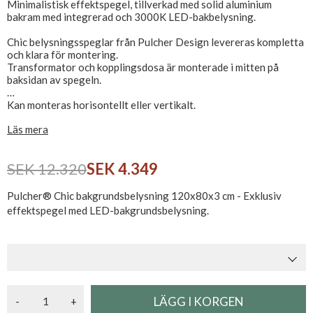
Minimalistisk effektspegel, tillverkad med solid aluminium
bakram med integrerad och 3000K LED-bakbelysning.
Chic belysningsspeglar från Pulcher Design levereras kompletta
och klara för montering.
Transformator och kopplingsdosa är monterade i mitten på
baksidan av spegeln.
Kan monteras horisontellt eller vertikalt.
CE-märkt och IP44-godkänd, ansluts direkt till 230V.
Läs mera
SEK 12.320
SEK 4.349
Pulcher® Chic bakgrundsbelysning 120x80x3 cm - Exklusiv
effektspegel med LED-bakgrundsbelysning.
-
+