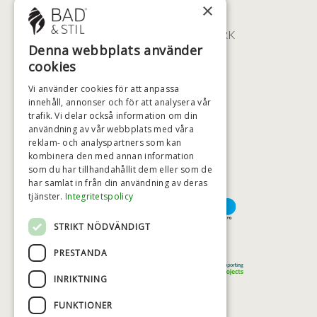
×
ØSTERBROGADE 202
2100 KØBENHAVN • DANMARK
Denna webbplats använder
+46 (0)79 008 12 60
cookies
BADSTIL@BADSTIL.SE
Vi använder cookies för att anpassa
innehåll, annonser och för att analysera vår
trafik. Vi delar också information om din
användning av vår webbplats med våra
HÖGSTA KREDITVÄRDIGHET
reklam- och analyspartners som kan
kombinera den med annan information
som du har tillhandahållit dem eller som de
har samlat in från din användning av deras
BETALNINGSALTERNATIV
tjänster.
Integritetspolicy
STRIKT NÖDVÄNDIGT
TRYGG OCH SÄKER E-HANDEL
PRESTANDA
INRIKTNING
FUNKTIONER
TRUST SCORE 4,7