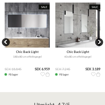
SALE
SALE
Chic Back Light
Chic Back Light
180x80 cm effektspegel
40x80 cm effektspegel
SEK 18.845
SEK 6.959
SEK 7.245
SEK 3.189
På lager
På lager
Utmärkt 4,7/5