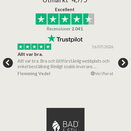
Excellent
Recensioner
2.041
/2025
16/07/2026
..
Allt var bra.
Jag
Allt var bra: Bra och lättförståelig webbplats och
Jag 
al…
enkel beställning Rimligt snabb leverans …
rikt
ierat
Flemming Vedel
Verifierat
Lou