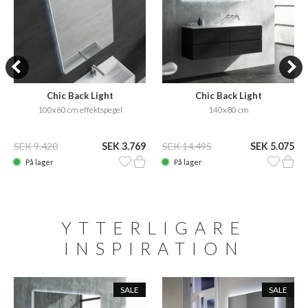
Chic Back Light
Chic Back Light
100x60 cm effektspegel
140x80 cm
SEK 9.420
SEK 3.769
SEK 14.495
SEK 5.075
På lager
På lager
YTTERLIGARE
INSPIRATION
SALE
SALE