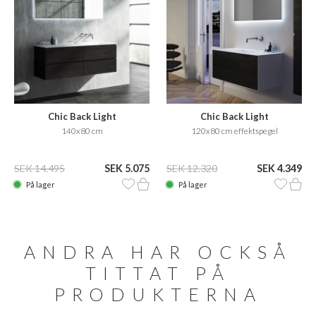
Chic Back Light
Chic Back Light
140x80 cm
120x80 cm effektspegel
SEK 14.495
SEK 5.075
SEK 12.320
SEK 4.349
På lager
På lager
ANDRA HAR OCKSÅ
TITTAT PÅ
PRODUKTERNA