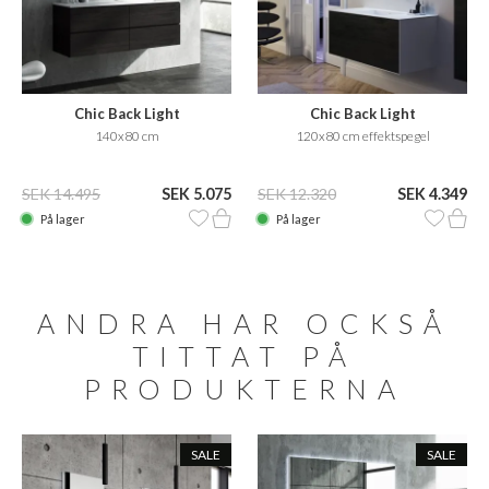
Chic Back Light
Chic Back Light
140x80 cm
120x80 cm effektspegel
SEK 14.495
SEK 5.075
SEK 12.320
SEK 4.349
På lager
På lager
ANDRA HAR OCKSÅ
TITTAT PÅ
PRODUKTERNA
SALE
SALE