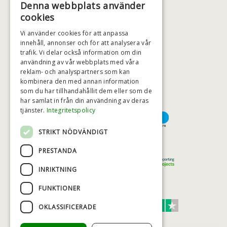
Denna webbplats använder
+46 (0)79 008 12 60
cookies
BADSTIL@BADSTIL.SE
Vi använder cookies för att anpassa
innehåll, annonser och för att analysera vår
trafik. Vi delar också information om din
HÖGSTA KREDITVÄRDIGHET
användning av vår webbplats med våra
reklam- och analyspartners som kan
kombinera den med annan information
som du har tillhandahållit dem eller som de
har samlat in från din användning av deras
BETALNINGSALTERNATIV
tjänster.
Integritetspolicy
STRIKT NÖDVÄNDIGT
TRYGG OCH SÄKER E-HANDEL
PRESTANDA
INRIKTNING
FUNKTIONER
TRUST SCORE 4,7
OKLASSIFICERADE
Excellent