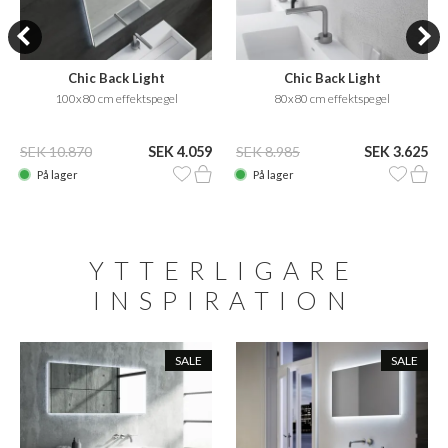
Chic Back Light
Chic Back Light
100x80 cm effektspegel
80x80 cm effektspegel
SEK 10.870
SEK 4.059
SEK 8.985
SEK 3.625
På lager
På lager
YTTERLIGARE
INSPIRATION
SALE
SALE