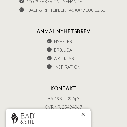
100 % SÄKER ONLINEHANDEL
HJÄLP & RIKTLINJER +46 (0)79 008 12 60
ANMÄL NYHETSBREV
NYHETER
ERBJUDA
ARTIKLAR
INSPIRATION
KONTAKT
BAD&STIL® ApS
CVR.NR. 25494067
×
ØSTERBROGADE 202
2100 KØBENHAVN • DANMARK