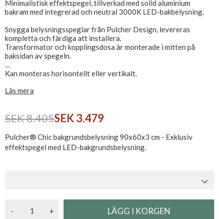
Minimalistisk effektspegel, tillverkad med solid aluminium
bakram med integrerad och neutral 3000K LED-bakbelysning.
Snygga belysningsspeglar från Pulcher Design, levereras
kompletta och färdiga att installera.
Transformator och kopplingsdosa är monterade i mitten på
baksidan av spegeln.
Kan monteras horisontellt eller vertikalt.
CE-märkt och IP44-godkänd, ansluts direkt till 230V.
Läs mera
SEK 8.405
SEK 3.479
Pulcher® Chic bakgrundsbelysning 90x60x3 cm - Exklusiv
effektspegel med LED-bakgrundsbelysning.
-
+