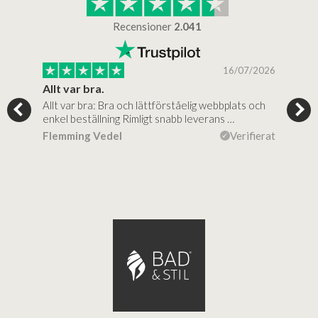
Recensioner
2.041
/2025
16/07/2026
..
Allt var bra.
Jag
Allt var bra: Bra och lättförståelig webbplats och
Jag 
al…
enkel beställning Rimligt snabb leverans …
rikt
ierat
Flemming Vedel
Verifierat
Lou