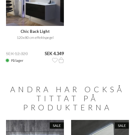
Chic Back Light
120x80 cm effektspegel
SEK 12.320
SEK 4.349
På lager
ANDRA HAR OCKSÅ
TITTAT PÅ
PRODUKTERNA
SALE
SALE