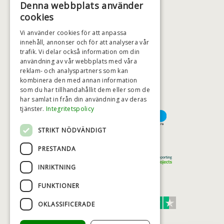
Denna webbplats använder
+46 (0)79 008 12 60
cookies
BADSTIL@BADSTIL.SE
Vi använder cookies för att anpassa
innehåll, annonser och för att analysera vår
trafik. Vi delar också information om din
HÖGSTA KREDITVÄRDIGHET
användning av vår webbplats med våra
reklam- och analyspartners som kan
kombinera den med annan information
som du har tillhandahållit dem eller som de
har samlat in från din användning av deras
BETALNINGSALTERNATIV
tjänster.
Integritetspolicy
STRIKT NÖDVÄNDIGT
TRYGG OCH SÄKER E-HANDEL
PRESTANDA
INRIKTNING
FUNKTIONER
TRUST SCORE 4,7
OKLASSIFICERADE
Excellent