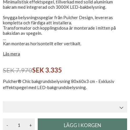
Minimalistisk effektspegel, tillverkad med solid aluminium
bakram med integrerad och 3000K LED-bakbelysning.
Snygga belysningsspeglar från Pulcher Design, levereras
kompletta och färdiga att installera.
Transformator och kopplingsdosa är monterade i mitten på
baksidan av spegeln.
Kan monteras horisontellt eller vertikalt.
CE-märkt och IP44-godkänd, ansluts direkt till 230V.
Läs mera
SEK 7.970
SEK 3.335
Pulcher® Chic bakgrundsbelysning 80x60x3 cm - Exklusiv
effektspegel med LED-bakgrundsbelysning.
-
+