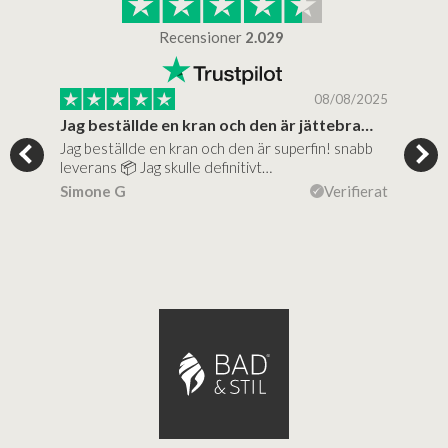
Recensioner
2.029
/2025
08/08/2025
..
Jag beställde en kran och den är jättebra…
Supe
Jag beställde en kran och den är superfin! snabb
Supe
al…
leverans 📦 Jag skulle definitivt…
(mit
ierat
Simone G
Verifierat
Lise