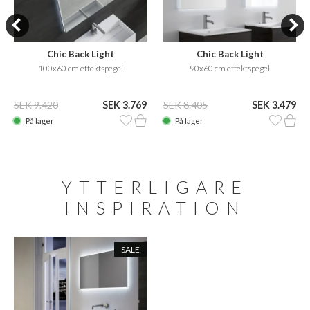
Chic Back Light
Chic Back Light
100x60 cm effektspegel
90x60 cm effektspegel
SEK 9.420
SEK 3.769
SEK 8.405
SEK 3.479
På lager
På lager
YTTERLIGARE
INSPIRATION
SALE