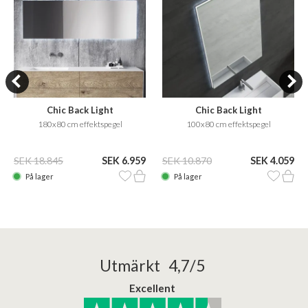
Chic Back Light
Chic Back Light
180x80 cm effektspegel
100x80 cm effektspegel
SEK 18.845
SEK 6.959
SEK 10.870
SEK 4.059
På lager
På lager
Utmärkt 4,7/5
Excellent