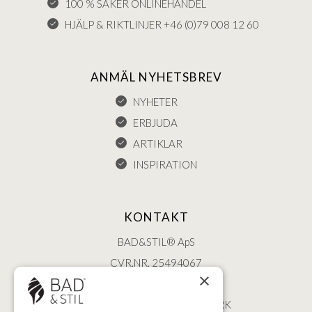
100 % SÄKER ONLINEHANDEL
HJÄLP & RIKTLINJER +46 (0)79 008 12 60
ANMÄL NYHETSBREV
NYHETER
ERBJUDA
ARTIKLAR
INSPIRATION
KONTAKT
BAD&STIL® ApS
CVR.NR. 25494067
×
ØSTERBROGADE 202
2100 KØBENHAVN • DANMARK