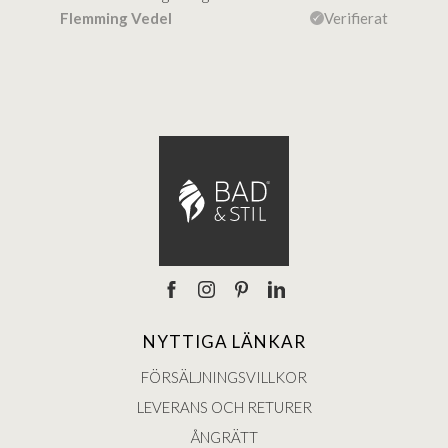
ierat
Flemming Vedel
Verifierat
Lou
NYTTIGA LÄNKAR
FÖRSÄLJNINGSVILLKOR
LEVERANS OCH RETURER
ÅNGRÄTT