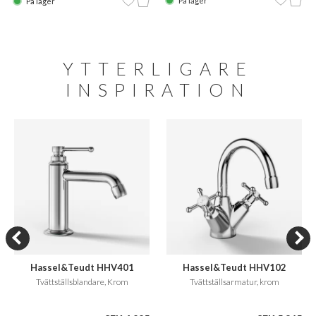
På lager
På lager
YTTERLIGARE
INSPIRATION
Hassel&Teudt HHV401
Hassel&Teudt HHV102
Tvättställsblandare, Krom
Tvättställsarmatur, krom