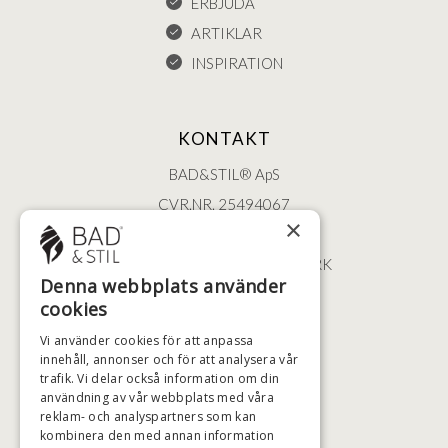
ERBJUDA
ARTIKLAR
INSPIRATION
KONTAKT
BAD&STIL® ApS
CVR.NR. 25494067
×
ØSTERBROGADE 202
2100 KØBENHAVN • DANMARK
Denna webbplats använder
+46 (0)79 008 12 60
cookies
BADSTIL@BADSTIL.SE
Vi använder cookies för att anpassa
innehåll, annonser och för att analysera vår
trafik. Vi delar också information om din
HÖGSTA KREDITVÄRDIGHET
användning av vår webbplats med våra
reklam- och analyspartners som kan
kombinera den med annan information