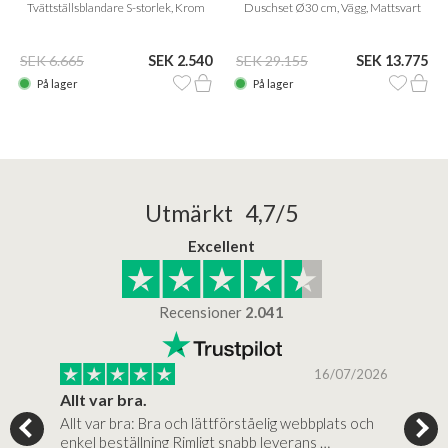
Tvättställsblandare S-storlek, Krom
Duschset Ø30 cm, Vägg, Mattsvart
SEK 6.665
SEK 2.540
SEK 29.155
SEK 13.775
På lager
På lager
Utmärkt 4,7/5
Excellent
Recensioner
2.041
/2025
16/07/2026
..
Allt var bra.
Jag
Allt var bra: Bra och lättförståelig webbplats och
Jag 
al…
enkel beställning Rimligt snabb leverans …
rikt