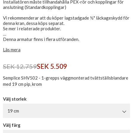
Installatören måste tillhandahålla PEX-rör och kopplingar för
anslutning (Standardkopplingar)
Vi rekommenderar att du köper lagstadgade ½" läckageskydd för
denna kran, dessa köps separat.
Se mer i relaterade produkter.
Denna armatur finns i flera utföranden.
Vi ger 20 års reservdelsgaranti, 5 års droppgaranti och 5 års
Läs mera
garanti på produkter.
Solid och långvarig kvalitet, hållbar produktion i blyfri naturlig
SEK 12.759
SEK 5.509
mässing,
Semplice SHV502 - 1-grepps väggmonterad tvättställsblandare
med 19 cm pip, krom
Välj storlek
19 cm
Välj färg