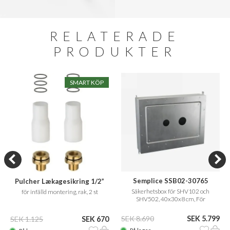
RELATERADE
PRODUKTER
SMART KÖP
Semplice SSB02-30765
Pulcher Lækagesikring 1/2”
Säkerhetsbox för SHV102 och
för infälld montering, rak, 2 st
SHV502, 40x30x8 cm, För
installation i Sverige och Norge
SEK 8.690
SEK 5.799
SEK 1.125
SEK 670