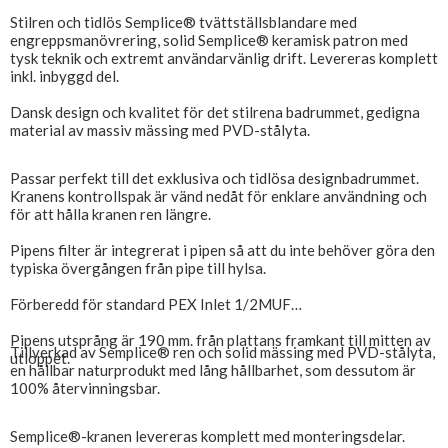
Stilren och tidlös Semplice® tvättställsblandare med
engreppsmanövrering, solid Semplice® keramisk patron med
tysk teknik och extremt användarvänlig drift. Levereras komplett
inkl. inbyggd del.
Dansk design och kvalitet för det stilrena badrummet, gedigna
material av massiv mässing med PVD-stålyta.
Passar perfekt till det exklusiva och tidlösa designbadrummet.
Kranens kontrollspak är vänd nedåt för enklare användning och
för att hålla kranen ren längre.
Pipens filter är integrerat i pipen så att du inte behöver göra den
typiska övergången från pipe till hylsa.
Förberedd för standard PEX Inlet 1/2MUF
Pipens utsprång är 190 mm. från plattans framkant till mitten av
Tillverkad av Semplice® ren och solid mässing med PVD-stålyta,
utloppet.
en hållbar naturprodukt med lång hållbarhet, som dessutom är
100% återvinningsbar.
Semplice®-kranen levereras komplett med monteringsdelar.