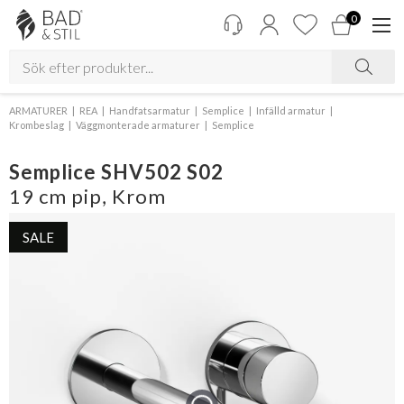
0
ARMATURER
REA
Handfatsarmatur
Semplice
Infälld armatur
Krombeslag
Väggmonterade armaturer
Semplice
Semplice SHV502 S02
19 cm pip, Krom
SALE