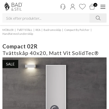
0
MÖBLER
TVÄTTSTÄLL
REA
Badrumsskåp
Compact By Pulcher
Handfat med underskåp
Compact 02R
Tvättskåp 40x20, Matt Vit SolidTec®
SALE