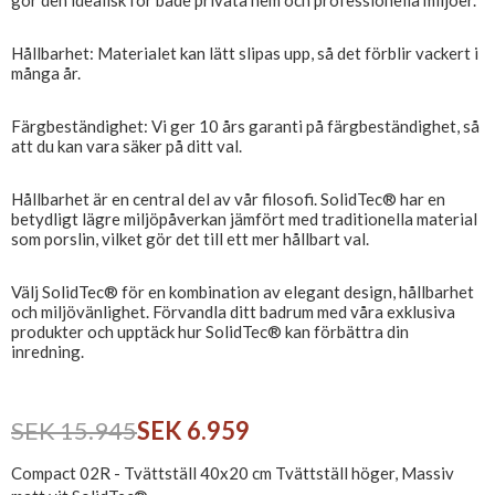
gör den idealisk för både privata hem och professionella miljöer.
Hållbarhet: Materialet kan lätt slipas upp, så det förblir vackert i
många år.
Färgbeständighet: Vi ger 10 års garanti på färgbeständighet, så
att du kan vara säker på ditt val.
Hållbarhet är en central del av vår filosofi. SolidTec® har en
betydligt lägre miljöpåverkan jämfört med traditionella material
som porslin, vilket gör det till ett mer hållbart val.
Välj SolidTec® för en kombination av elegant design, hållbarhet
och miljövänlighet. Förvandla ditt badrum med våra exklusiva
produkter och upptäck hur SolidTec® kan förbättra din
inredning.
SEK 15.945
SEK 6.959
Compact 02R - Tvättställ 40x20 cm Tvättställ höger, Massiv