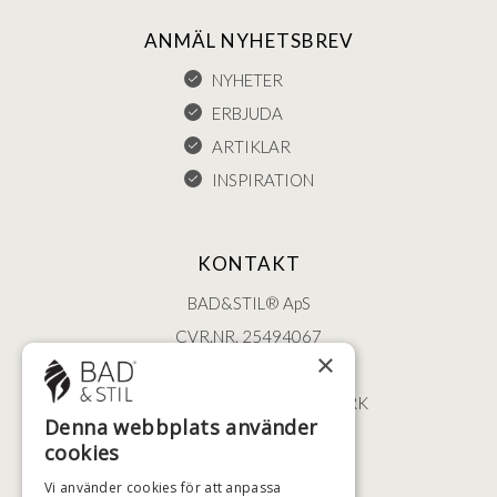
ANMÄL NYHETSBREV
NYHETER
ERBJUDA
ARTIKLAR
INSPIRATION
KONTAKT
BAD&STIL® ApS
CVR.NR. 25494067
×
ØSTERBROGADE 202
2100 KØBENHAVN • DANMARK
Denna webbplats använder
+46 (0)79 008 12 60
cookies
BADSTIL@BADSTIL.SE
Vi använder cookies för att anpassa