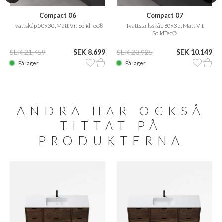
Compact 06
Compact 07
Tvättskåp 50x30, Matt Vit SolidTec®
Tvättställsskåp 60x35, Matt Vit
SolidTec®
SEK 21.459
SEK 8.699
SEK 23.925
SEK 10.149
På lager
På lager
ANDRA HAR OCKSÅ
TITTAT PÅ
PRODUKTERNA