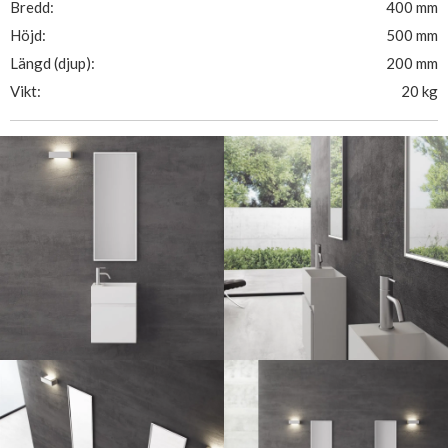
Bredd:
400 mm
Höjd:
500 mm
Längd (djup):
200 mm
Vikt:
20 kg