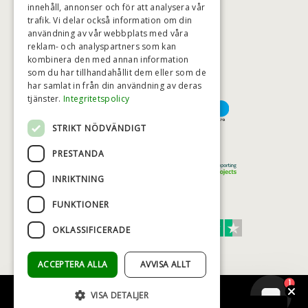
innehåll, annonser och för att analysera vår
trafik. Vi delar också information om din
användning av vår webbplats med våra
HÖGSTA KREDITVÄRDIGHET
reklam- och analyspartners som kan
kombinera den med annan information
som du har tillhandahållit dem eller som de
har samlat in från din användning av deras
BETALNINGSALTERNATIV
tjänster.
Integritetspolicy
STRIKT NÖDVÄNDIGT
TRYGG OCH SÄKER E-HANDEL
PRESTANDA
INRIKTNING
FUNKTIONER
TRUST SCORE 4,7
OKLASSIFICERADE
Excellent
ACCEPTERA ALLA
AVVISA ALLT
1
VISA DETALJER
© COPYRIGHT - BAD&STIL® ApS 2026