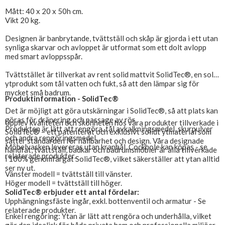
Mått: 40 x 20 x 50h cm.
Vikt 20 kg.
Designen är banbrytande, tvättställ och skåp är gjorda i ett utan
synliga skarvar och avloppet är utformat som ett dolt avlopp
med smart avloppsspår.
Tvättstället är tillverkat av rent solid mattvit SolidTec®, en solid
ytprodukt som tål vatten och fukt, så att den lämpar sig för
mycket små badrum.
Produktinformation - SolidTec®
Det är möjligt att göra utskärningar i SolidTec®, så att plats kan
göras för dränering och passage av rör.
Upplev kvaliteten och skönheten hos våra produkter tillverkade i
Produkten är lätt att rengöra, tål avkalkningsmedel, skurpulver
SolidTec® – ett patenterat och exklusivt solidt ytmaterial som
och andra rengöringsmedel.
sätter standarden för hållbarhet och design. Våra designade
Möbelvasken levereras utan kranhål. Cockhole kan köpas - se
handfat, tvättställ, badkar och badrumsmöbler är alla tillverkade
relaterade produkter.
i 100% genomfärgat SolidTec®, vilket säkerställer att ytan alltid
ser ny ut.
Vänster modell = tvättställ till vänster.
Höger modell = tvättställ till höger.
SolidTec® erbjuder ett antal fördelar:
Upphängningsfäste ingår, exkl. bottenventil och armatur - Se
relaterade produkter.
Enkel rengöring: Ytan är lätt att rengöra och underhålla, vilket