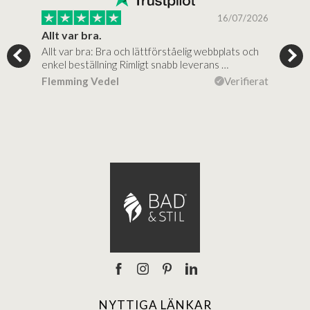
/2025
16/07/2026
..
Allt var bra.
Jag
Allt var bra: Bra och lättförståelig webbplats och
Jag 
al…
enkel beställning Rimligt snabb leverans …
rikt
ierat
Flemming Vedel
Verifierat
Lou
NYTTIGA LÄNKAR