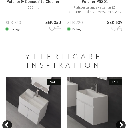
Pulcher® Composite Cleaner
Pulcher PSS01
Care
500 ml.
Platsbesparande vattenlås för
badrumsmöbler, Universal med Ø32
mm. flexibelt rör
SEK 720
SEK 350
SEK 720
SEK 539
På lager
På lager
YTTERLIGARE
INSPIRATION
SALE
SALE