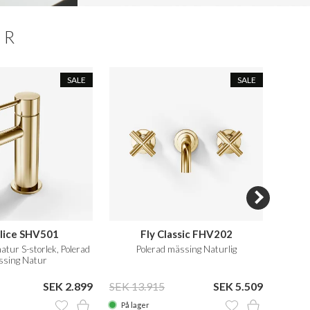
ER
SALE
SALE
lice SHV501
Fly Classic FHV202
atur S-storlek, Polerad
Polerad mässing Naturlig
Duschb
sing Natur
SEK 2.899
SEK 13.915
SEK 5.509
SEK 3
På lager
På la