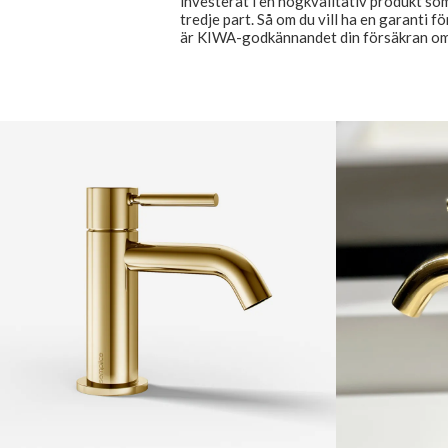
investerat i en högkvalitativ produkt s
tredje part. Så om du vill ha en garanti f
är KIWA-godkännandet din försäkran om a