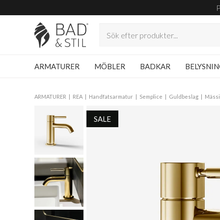
ARMATURER
MÖBLER
BADKAR
BELYSNI
ARMATURER
REA
Handfatsarmatur
Semplice
Guldbeslag
Mässi
SALE