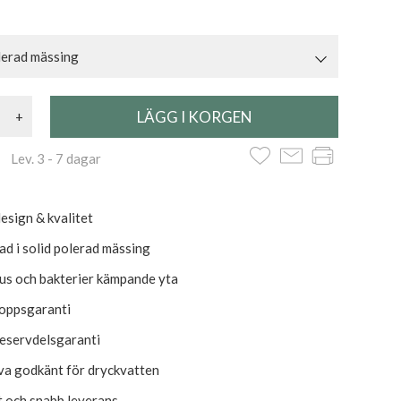
lerad mässing
+
 Lev. 3 - 7 dagar
esign & kvalitet
ad i solid polerad mässing
us och bakterier kämpande yta
roppsgaranti
reservdelsgaranti
va godkänt för dryckvatten
kt och snabb leverans