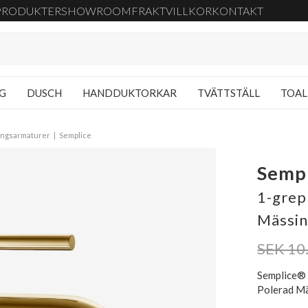
PRODUKTER
SHOWROOM
FRAKT
VILLKOR
KONTAKT
NG
DUSCH
HANDDUKTORKAR
TVÄTTSTÄLL
TOAL
ngsarmaturer
Semplice
Semp
1-grep
Mässin
SEK 10
Semplice® 
Polerad Mä