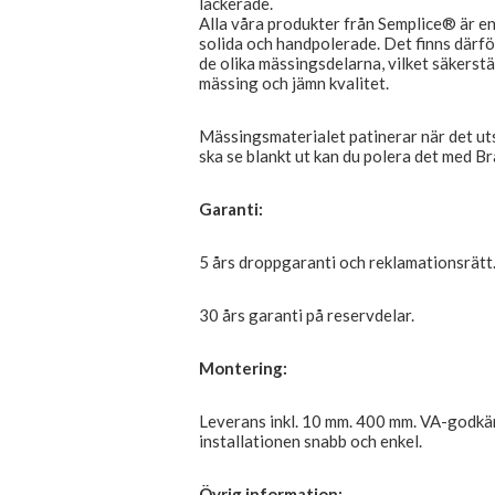
lackerade.
Alla våra produkter från Semplice® är e
solida och handpolerade. Det finns därfö
de olika mässingsdelarna, vilket säkerstä
mässing och jämn kvalitet.
Mässingsmaterialet patinerar när det utsät
ska se blankt ut kan du polera det med Br
Garanti:
5 års droppgaranti och reklamationsrätt
30 års garanti på reservdelar.
Montering:
Leverans inkl. 10 mm. 400 mm. VA-godkä
installationen snabb och enkel.
Övrig information: