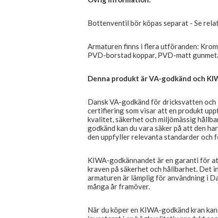
Bottenventil bör köpas separat - Se rel
Armaturen finns i flera utföranden: Krom
PVD-borstad koppar, PVD-matt gunmeta
Denna produkt är VA-godkänd och KIW
Dansk VA-godkänd för dricksvatten och KI
certifiering som visar att en produkt upp
kvalitet, säkerhet och miljömässig hållb
godkänd kan du vara säker på att den har 
den uppfyller relevanta standarder och f
KIWA-godkännandet är en garanti för att
kraven på säkerhet och hållbarhet. Det i
armaturen är lämplig för användning i D
många år framöver.
När du köper en KIWA-godkänd kran kan d