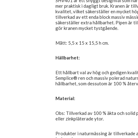
SHV401 är ett snyggt designval som har 
mer praktisk i dagligt bruk. Kranen är ti
kvalitet, vilket säkerställer en mycket 
tillverkad av ett enda block massiv mässi
säkerställer extra hållbarhet. Pipen är ti
gör kranen mycket tystgående.
Mått: 5,5 x 15 x 15,5 h cm.
Hållbarhet:
Ett hållbart val av hög och gedigen kvali
Semplice® ren och massiv polerad naturm
hållbarhet, som dessutom är 100 % återv
Material:
Obs: Tillverkad av 100 % äkta och solid 
eller zinkpläterade ytor.
Produkter i naturmässing är tillverkade