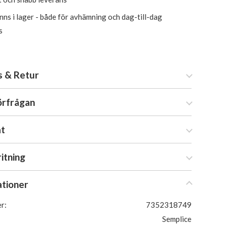
inns i lager - både för avhämning och dag-till-dag
s
s & Retur
örfrågan
at
ritning
ationer
r:
7352318749
Semplice