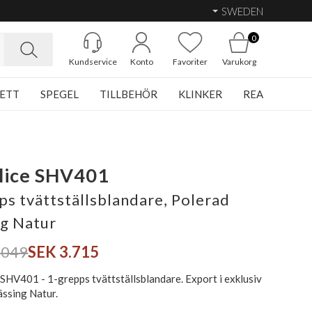
SWEDEN
0
Kundservice
Konto
Favoriter
Varukorg
ETT
SPEGEL
TILLBEHÖR
KLINKER
REA
lice SHV401
ps tvättställsblandare, Polerad
g Natur
.049
SEK 3.715
SHV401 - 1-grepps tvättställsblandare. Export i exklusiv
ssing Natur.