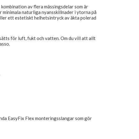
n kombination av flera mässingsdelar som är
r minimala naturliga nyansskillnader i ytorna på
ller ett estetiskt helhetsintryck av äkta polerad
ts för luft, fukt och vatten. Om du vill att allt
asso.
.
nda EasyFix Flex monteringsslangar som gör