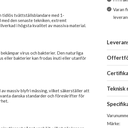
Varan f
 tidlös tvättställsblandare med 1-
leveran
l med den senaste tekniken, extremt
llverkad i högsta kvalitet av massiva material.
Leveran
bekämpar virus och bakterier. Den naturliga
Offertf
s eller bakterier kan frodas inuti eller utanför
Certifik
Teknisk 
d av massiv blyfri mässing, vilket säkerställer att
levanta danska standarder och föreskrifter för
rhet.
Specifik
Varunumme
Märke: