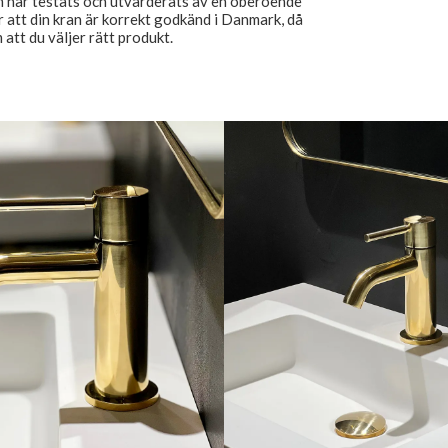
om har testats och utvärderats av en oberoende
ör att din kran är korrekt godkänd i Danmark, då
tt du väljer rätt produkt.