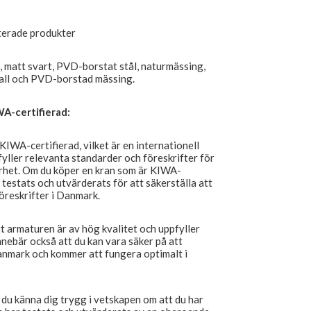
aterade produkter
, matt svart, PVD-borstat stål, naturmässing,
ll och PVD-borstad mässing.
A-certifierad:
WA-certifierad, vilket är en internationell
fyller relevanta standarder och föreskrifter för
arhet. Om du köper en kran som är KIWA-
testats och utvärderats för att säkerställa att
öreskrifter i Danmark.
 armaturen är av hög kvalitet och uppfyller
nnebär också att du kan vara säker på att
anmark och kommer att fungera optimalt i
u känna dig trygg i vetskapen om att du har