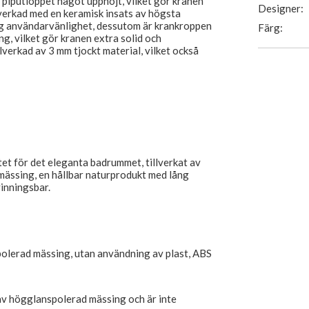
piputloppet något upphöjt, vilket gör kranen
Designer:
llverkad med en keramisk insats av högsta
hög användarvänlighet, dessutom är krankroppen
Färg:
ng, vilket gör kranen extra solid och
llverkad av 3 mm tjockt material, vilket också
tet för det eleganta badrummet, tillverkat av
ässing, en hållbar naturprodukt med lång
inningsbar.
polerad mässing, utan användning av plast, ABS
 av högglanspolerad mässing och är inte