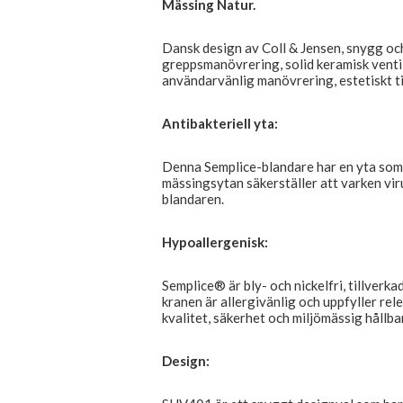
Mässing Natur.
Dansk design av Coll & Jensen, snygg och
greppsmanövrering, solid keramisk venti
användarvänlig manövrering, estetiskt ti
Antibakteriell yta:
Denna Semplice-blandare har en yta som 
mässingsytan säkerställer att varken viru
blandaren.
Hypoallergenisk:
Semplice® är bly- och nickelfri, tillverka
kranen är allergivänlig och uppfyller re
kvalitet, säkerhet och miljömässig hållba
Design: