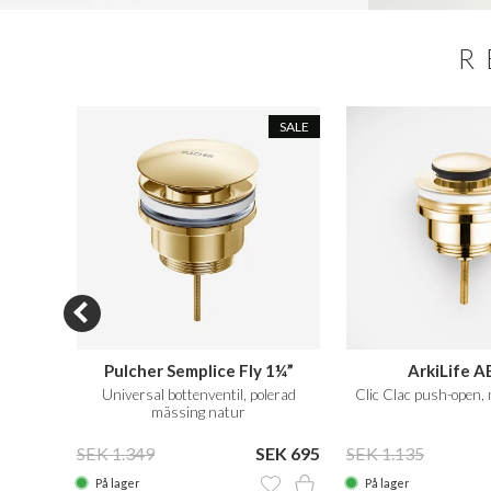
R
SALE
SALE
Pulcher Semplice Fly 1¼”
ArkiLife 
polerad
Universal bottenventil, polerad
Clic Clac push-open,
mässing natur
10.875
SEK 1.349
SEK 695
SEK 1.135
På lager
På lager