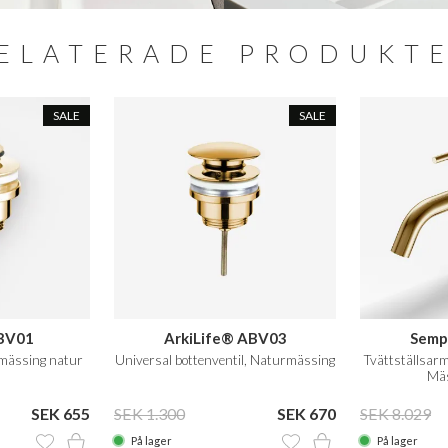
ELATERADE PRODUKT
SALE
SALE
ABV01
ArkiLife® ABV03
Semp
 mässing natur
Universal bottenventil, Naturmässing
Tvättställsarm
Mäs
SEK 655
SEK 1.300
SEK 670
SEK 8.029
På lager
På lager