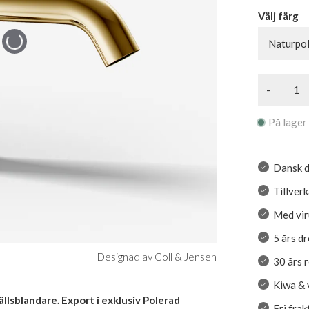
Välj färg
Naturpo
-
På lager
Dansk d
Tillverk
Med vir
5 års d
Designad av Coll & Jensen
30 års 
Kiwa & 
lsblandare. Export i exklusiv Polerad
Fri fra