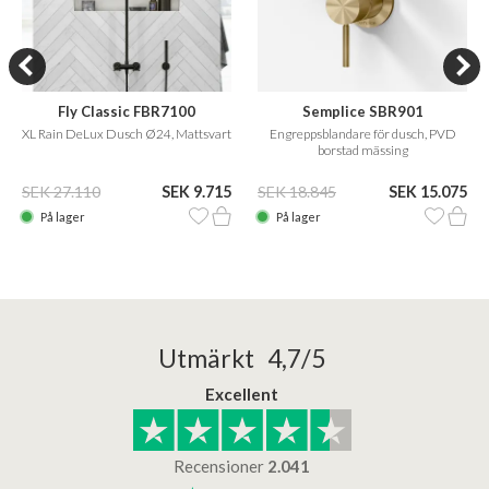
Fly Classic FBR7100
Semplice SBR901
XL Rain DeLux Dusch Ø24, Mattsvart
Engreppsblandare för dusch, PVD
borstad mässing
SEK 27.110
SEK 9.715
SEK 18.845
SEK 15.075
På lager
På lager
Utmärkt 4,7/5
Excellent
Recensioner
2.041