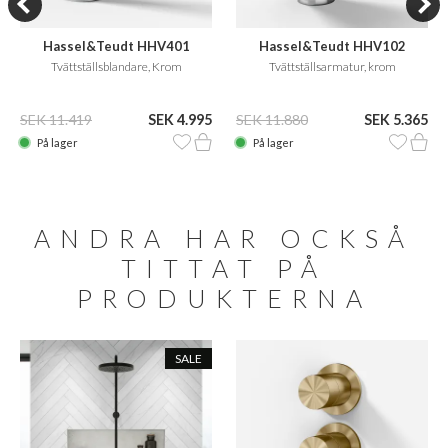
Hassel&Teudt HHV401
Hassel&Teudt HHV102
Tvättställsblandare, Krom
Tvättställsarmatur, krom
SEK 11.419
SEK 4.995
SEK 11.880
SEK 5.365
På lager
På lager
ANDRA HAR OCKSÅ
TITTAT PÅ
PRODUKTERNA
SALE