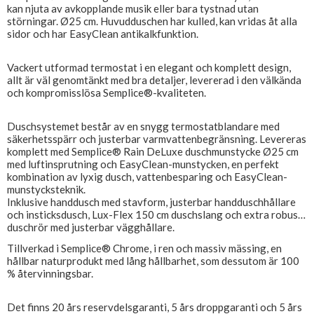
kan njuta av avkopplande musik eller bara tystnad utan
störningar. Ø25 cm. Huvudduschen har kulled, kan vridas åt alla
sidor och har EasyClean antikalkfunktion.
Vackert utformad termostat i en elegant och komplett design,
allt är väl genomtänkt med bra detaljer, levererad i den välkända
och kompromisslösa Semplice®-kvaliteten.
Duschsystemet består av en snygg termostatblandare med
säkerhetsspärr och justerbar varmvattenbegränsning. Levereras
komplett med Semplice® Rain DeLuxe duschmunstycke Ø25 cm
med luftinsprutning och EasyClean-munstycken, en perfekt
kombination av lyxig dusch, vattenbesparing och EasyClean-
munstycksteknik.
Inklusive handdusch med stavform, justerbar handduschhållare
och insticksdusch, Lux-Flex 150 cm duschslang och extra robust
duschrör med justerbar vägghållare.
Tillverkad i Semplice® Chrome, i ren och massiv mässing, en
hållbar naturprodukt med lång hållbarhet, som dessutom är 100
% återvinningsbar.
Det finns 20 års reservdelsgaranti, 5 års droppgaranti och 5 års