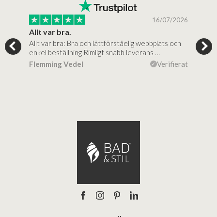
/2026
16/07/2026
Allt var bra.
Jag
Allt var bra: Bra och lättförståelig webbplats och
Jag 
d
enkel beställning Rimligt snabb leverans …
rikt
Flemming Vedel
Verifierat
Lou
ierat