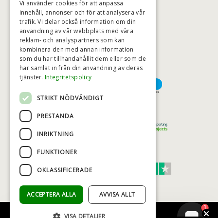
Vi använder cookies för att anpassa
innehåll, annonser och för att analysera vår
trafik. Vi delar också information om din
användning av vår webbplats med våra
HÖGSTA KREDITVÄRDIGHET
reklam- och analyspartners som kan
kombinera den med annan information
som du har tillhandahållit dem eller som de
har samlat in från din användning av deras
BETALNINGSALTERNATIV
tjänster.
Integritetspolicy
STRIKT NÖDVÄNDIGT
TRYGG OCH SÄKER E-HANDEL
PRESTANDA
INRIKTNING
FUNKTIONER
TRUST SCORE 4,7
OKLASSIFICERADE
Excellent
ACCEPTERA ALLA
AVVISA ALLT
1
VISA DETALJER