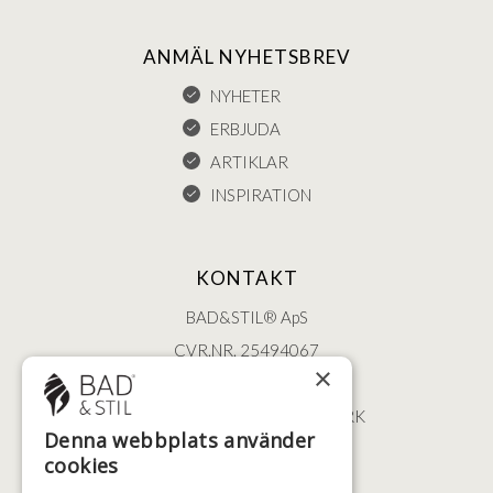
ANMÄL NYHETSBREV
NYHETER
ERBJUDA
ARTIKLAR
INSPIRATION
KONTAKT
BAD&STIL® ApS
CVR.NR. 25494067
×
ØSTERBROGADE 202
2100 KØBENHAVN • DANMARK
Denna webbplats använder
+46 (0)79 008 12 60
cookies
BADSTIL@BADSTIL.SE