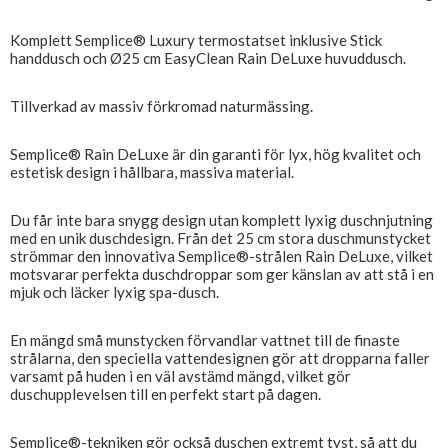
Komplett Semplice® Luxury termostatset inklusive Stick
handdusch och Ø25 cm EasyClean Rain DeLuxe huvuddusch.
Tillverkad av massiv förkromad naturmässing.
Semplice® Rain DeLuxe är din garanti för lyx, hög kvalitet och
estetisk design i hållbara, massiva material.
Du får inte bara snygg design utan komplett lyxig duschnjutning
med en unik duschdesign. Från det 25 cm stora duschmunstycket
strömmar den innovativa Semplice®-strålen Rain DeLuxe, vilket
motsvarar perfekta duschdroppar som ger känslan av att stå i en
mjuk och läcker lyxig spa-dusch.
En mängd små munstycken förvandlar vattnet till de finaste
strålarna, den speciella vattendesignen gör att dropparna faller
varsamt på huden i en väl avstämd mängd, vilket gör
duschupplevelsen till en perfekt start på dagen.
Semplice®-tekniken gör också duschen extremt tyst, så att du