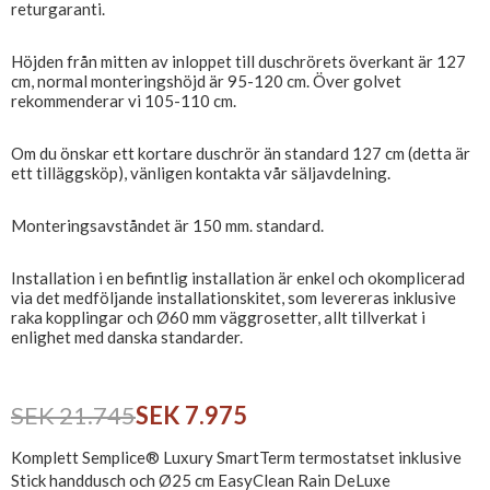
returgaranti.
Höjden från mitten av inloppet till duschrörets överkant är 127
cm, normal monteringshöjd är 95-120 cm. Över golvet
rekommenderar vi 105-110 cm.
Om du önskar ett kortare duschrör än standard 127 cm (detta är
ett tilläggsköp), vänligen kontakta vår säljavdelning.
Monteringsavståndet är 150 mm. standard.
Installation i en befintlig installation är enkel och okomplicerad
via det medföljande installationskitet, som levereras inklusive
raka kopplingar och Ø60 mm väggrosetter, allt tillverkat i
enlighet med danska standarder.
SEK 21.745
SEK 7.975
Komplett Semplice® Luxury SmartTerm termostatset inklusive
Stick handdusch och Ø25 cm EasyClean Rain DeLuxe