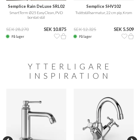
Semplice Rain DeLuxe SRL02
Semplice SHV102
SmartTerm Ø25 EasyClean, PVD
Tvättställsarmatur, 22 cm pip, Krom
borstat stål
SEK 28.270
SEK 10.875
SEK 12.325
SEK 5.509
På lager
På lager
YTTERLIGARE
INSPIRATION