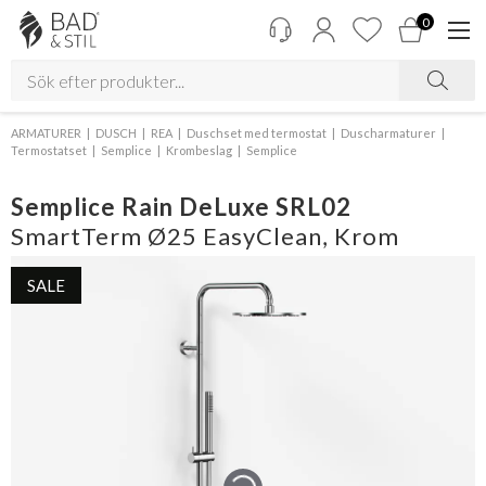
0
ARMATURER
DUSCH
REA
Duschset med termostat
Duscharmaturer
Termostatset
Semplice
Krombeslag
Semplice
Semplice Rain DeLuxe SRL02
SmartTerm Ø25 EasyClean, Krom
SALE