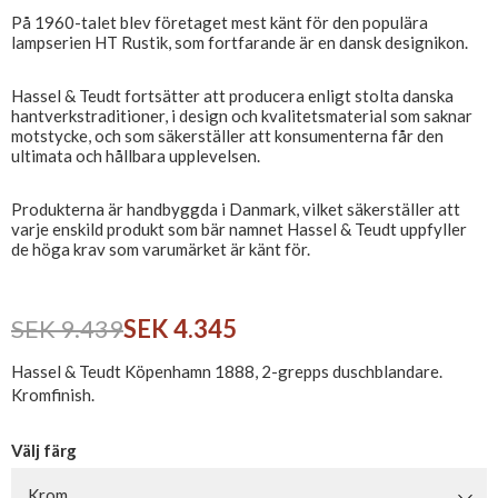
På 1960-talet blev företaget mest känt för den populära
lampserien HT Rustik, som fortfarande är en dansk designikon.
Hassel & Teudt fortsätter att producera enligt stolta danska
hantverkstraditioner, i design och kvalitetsmaterial som saknar
motstycke, och som säkerställer att konsumenterna får den
ultimata och hållbara upplevelsen.
Produkterna är handbyggda i Danmark, vilket säkerställer att
varje enskild produkt som bär namnet Hassel & Teudt uppfyller
de höga krav som varumärket är känt för.
SEK 9.439
SEK 4.345
Hassel & Teudt Köpenhamn 1888, 2-grepps duschblandare.
Kromfinish.
Välj färg
Krom