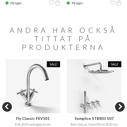
På lager
På lager
ANDRA HAR OCKSÅ
TITTAT PÅ
PRODUKTERNA
SALE
SALE
Fly Classic FKV101
Semplice STB801 S07
Kök, Ø20 svängpip, krom
Rain DeLux SmartTerm Ø30 cm