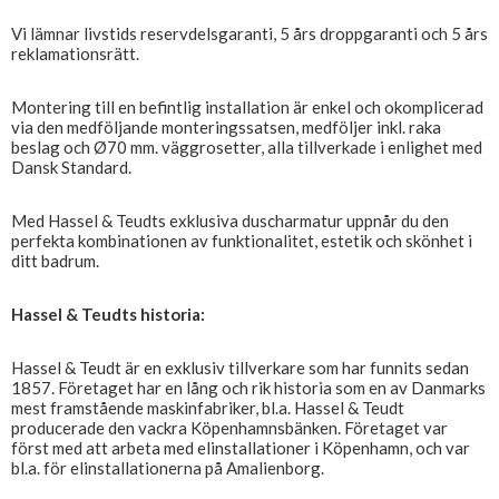
Vi lämnar livstids reservdelsgaranti, 5 års droppgaranti och 5 års
reklamationsrätt.
Montering till en befintlig installation är enkel och okomplicerad
via den medföljande monteringssatsen, medföljer inkl. raka
beslag och Ø70 mm. väggrosetter, alla tillverkade i enlighet med
Dansk Standard.
Med Hassel & Teudts exklusiva duscharmatur uppnår du den
perfekta kombinationen av funktionalitet, estetik och skönhet i
ditt badrum.
Hassel & Teudts historia:
Hassel & Teudt är en exklusiv tillverkare som har funnits sedan
1857. Företaget har en lång och rik historia som en av Danmarks
mest framstående maskinfabriker, bl.a. Hassel & Teudt
producerade den vackra Köpenhamnsbänken. Företaget var
först med att arbeta med elinstallationer i Köpenhamn, och var
bl.a. för elinstallationerna på Amalienborg.