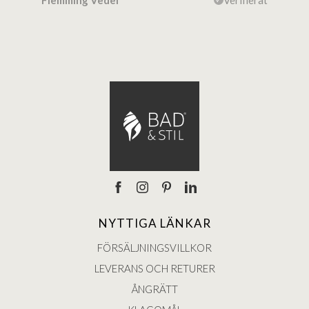
ierat
Flemming Vedel
Verifierat
Lou
NYTTIGA LÄNKAR
FÖRSÄLJNINGSVILLKOR
LEVERANS OCH RETURER
ÅNGRÄTT