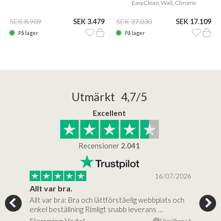
EasyClean, Wall, Chrome
SEK 8.909
SEK 3.479
SEK 37.030
SEK 17.109
På lager
På lager
Utmärkt 4,7/5
Excellent
Recensioner
2.041
/2025
16/07/2026
..
Allt var bra.
Jag
Allt var bra: Bra och lättförståelig webbplats och
Jag 
al…
enkel beställning Rimligt snabb leverans …
rikt