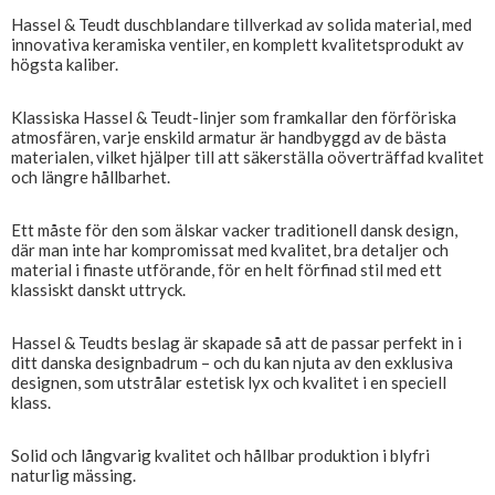
Hassel & Teudt duschblandare tillverkad av solida material, med
innovativa keramiska ventiler, en komplett kvalitetsprodukt av
högsta kaliber.
Klassiska Hassel & Teudt-linjer som framkallar den förföriska
atmosfären, varje enskild armatur är handbyggd av de bästa
materialen, vilket hjälper till att säkerställa oöverträffad kvalitet
och längre hållbarhet.
Ett måste för den som älskar vacker traditionell dansk design,
där man inte har kompromissat med kvalitet, bra detaljer och
material i finaste utförande, för en helt förfinad stil med ett
klassiskt danskt uttryck.
Hassel & Teudts beslag är skapade så att de passar perfekt in i
ditt danska designbadrum – och du kan njuta av den exklusiva
designen, som utstrålar estetisk lyx och kvalitet i en speciell
klass.
Solid och långvarig kvalitet och hållbar produktion i blyfri
naturlig mässing.