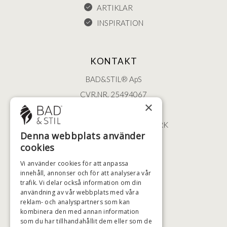
ARTIKLAR
INSPIRATION
KONTAKT
BAD&STIL® ApS
CVR.NR. 25494067
×
ØSTERBROGADE 202
2100 KØBENHAVN • DANMARK
Denna webbplats använder
+46 (0)79 008 12 60
cookies
BADSTIL@BADSTIL.SE
Vi använder cookies för att anpassa
innehåll, annonser och för att analysera vår
trafik. Vi delar också information om din
användning av vår webbplats med våra
HÖGSTA KREDITVÄRDIGHET
reklam- och analyspartners som kan
kombinera den med annan information
som du har tillhandahållit dem eller som de